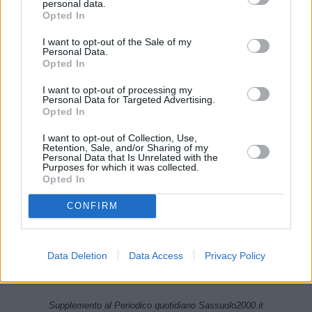
personal data.
16 Maggio 2025
Opted In
I want to opt-out of the Sale of my
Personal Data.
Opted In
1
2
3
I want to opt-out of processing my
Personal Data for Targeted Advertising.
Opted In
I want to opt-out of Collection, Use,
Retention, Sale, and/or Sharing of my
Personal Data that Is Unrelated with the
Purposes for which it was collected.
Opted In
CONFIRM
CHI SIAMO
Linea Radio Multimedia srl
Data Deletion
Data Access
Privacy Policy
P.Iva 02556210363 - Cap.Soc. 10.329,12 i.v.
Reg.Imprese Modena Nr.02556210363 - Rea Nr.311810
Supplemento al Periodico quotidiano Sassuolo2000.it