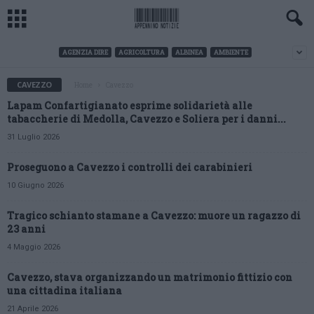
AGENZIA DIRE
AGRICOLTURA
ALBINEA
AMBIENTE
CAVEZZO
Home
Cavezzo
Lapam Confartigianato esprime solidarietà alle
tabaccherie di Medolla, Cavezzo e Soliera per i danni...
31 Luglio 2026
Proseguono a Cavezzo i controlli dei carabinieri
10 Giugno 2026
Tragico schianto stamane a Cavezzo: muore un ragazzo di
23 anni
4 Maggio 2026
Cavezzo, stava organizzando un matrimonio fittizio con
una cittadina italiana
21 Aprile 2026