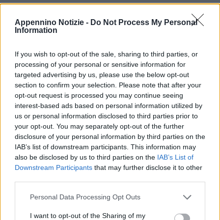
Cavezzo, provvedimento restrittivo nei confronti di un
Appennino Notizie -
Do Not Process My Personal
47enne indagato per spaccio
Information
20 Aprile 2026
If you wish to opt-out of the sale, sharing to third parties, or
42enne muore in un incidente in piazza a Cavezzo
processing of your personal or sensitive information for
29 Ottobre 2025
targeted advertising by us, please use the below opt-out
section to confirm your selection. Please note that after your
Cavezzo: controlli dei carabinieri per la sicurezza urbana
opt-out request is processed you may continue seeing
interest-based ads based on personal information utilized by
20 Settembre 2025
us or personal information disclosed to third parties prior to
your opt-out. You may separately opt-out of the further
Controlli dei carabinieri per la sicurezza urbana a
disclosure of your personal information by third parties on the
Cavezzo
IAB’s list of downstream participants. This information may
5 Settembre 2025
also be disclosed by us to third parties on the
IAB’s List of
Downstream Participants
that may further disclose it to other
Carpi: con l’auto contro un manufatto in cemento, morta
third parties.
una donna di Cavezzo
8 Giugno 2025
Personal Data Processing Opt Outs
Un arresto per spaccio di stupefacenti a Cavezzo
I want to opt-out of the Sharing of my