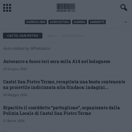
AGENZIA DIRE
AGRICOLTURA
ALBINEA
AMBIENTE
CASTEL SAN PIETRO
Home
Castel San Pietro
Auto Added by WPeMatico
Autocarro a fuoco ieri sera sulla A14 nel bolognese
23 Giugno 2026
Castel San Pietro Terme, recapitata una busta contenente
un proiettile indirizzata alla Sindaca: indagini...
20 Maggio 2026
Ripartito il cosiddetto “pattuglione”, organizzato dalla
Polizia Locale di Castel San Pietro Terme
27 Aprile 2026