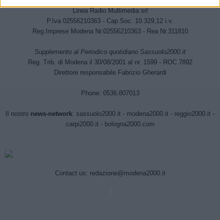
CHI SIAMO
Linea Radio Multimedia srl
P.Iva 02556210363 - Cap.Soc. 10.329,12 i.v.
Reg.Imprese Modena Nr.02556210363 - Rea Nr.311810
Supplemento al Periodico quotidiano Sassuolo2000.it
Reg. Trib. di Modena il 30/08/2001 al nr. 1599 - ROC 7892
Direttore responsabile Fabrizio Gherardi
Phone: 0536.807013
Il nostro
news-network
:
sassuolo2000.it
-
modena2000.it
-
reggio2000.it
-
carpi2000.it
-
bologna2000.com
Contact us:
redazione@modena2000.it