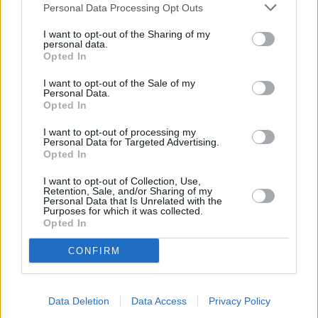
Personal Data Processing Opt Outs
“pattuglione” della Polizia Locale di Castel San Pietro...
29 Settembre 2025
I want to opt-out of the Sharing of my
personal data.
Opted In
15enne arrestato a Castel San Pietro Terme per tentato
omicidio
I want to opt-out of the Sale of my
Personal Data.
17 Settembre 2025
Opted In
I want to opt-out of processing my
Personal Data for Targeted Advertising.
1
2
3
Opted In
I want to opt-out of Collection, Use,
Retention, Sale, and/or Sharing of my
Personal Data that Is Unrelated with the
Purposes for which it was collected.
Opted In
CONFIRM
Data Deletion
Data Access
Privacy Policy