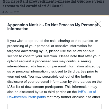
Non rispetta il provvedimento emesso dal Giudice e viene
arrestato dai carabinieri di Castel...
4 Marzo 2026
Fatti avvenuti lungo la ferrovia a Castel San Pietro Terme,
Appennino Notizie -
Do Not Process My Personal
la Sindaca ringrazia Forze...
Information
19 Febbraio 2026
If you wish to opt-out of the sale, sharing to third parties, or
Pietre sui binari: 20enne imolese arrestato dai carabinieri
processing of your personal or sensitive information for
di Castel San Pietro Terme
targeted advertising by us, please use the below opt-out
19 Febbraio 2026
section to confirm your selection. Please note that after your
opt-out request is processed you may continue seeing
La Polizia locale della Città metropolitana salva un
interest-based ads based on personal information utilized by
airone con un’ala spezzata
us or personal information disclosed to third parties prior to
your opt-out. You may separately opt-out of the further
13 Novembre 2025
disclosure of your personal information by third parties on the
Nuovo “pattuglione” notturno della Polizia Locale a Castel
IAB’s list of downstream participants. This information may
San Pietro Terme
also be disclosed by us to third parties on the
IAB’s List of
Downstream Participants
that may further disclose it to other
4 Novembre 2025
third parties.
Sicurezza stradale: nuovo appuntamento con il