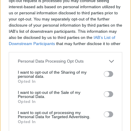
opt-out request is processed you may continue seeing
8 Agosto 2026
interest-based ads based on personal information utilized by
us or personal information disclosed to third parties prior to
your opt-out. You may separately opt-out of the further
altre notizie
disclosure of your personal information by third parties on the
IAB’s list of downstream participants. This information may
Marcinelle, La Russa “Qualcuno continua ancora
also be disclosed by us to third parties on the
IAB’s List of
a voltare le spalle”
Downstream Participants
that may further disclose it to other
8 Agosto 2026
third parties.
Scoperto un relitto romano con centinaia di
Personal Data Processing Opt Outs
anfore al largo di Mazara del Vallo
I want to opt-out of the Sharing of my
8 Agosto 2026
personal data.
Opted In
In A13 con quasi 50 chili di marijuana: arrestato
corriere della droga dalla Polizia...
I want to opt-out of the Sale of my
Personal Data.
8 Agosto 2026
Opted In
Bologna, la Polizia di Stato arresta a bordo del
I want to opt-out of processing my
treno un truffatore con 40.000...
Personal Data for Targeted Advertising.
Opted In
8 Agosto 2026