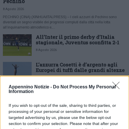
Pechino
8 Agosto 2026
PECHINO (CINA) (XINHUA/ITALPRESS) – I cieli azzurri di Pechino sono
diventati un segno visibile dei progressi compiuti dalla città nella lotta
all’inquinamento atmosferico e,...
All’Inter il primo derby d’Italia
stagionale, Juventus sconfitta 2-1
8 Agosto 2026
L’azzurra Cosetti è d’argento agli
Europei di tuffi dalle grandi altezze
8 Agosto 2026
Appennino Notizie -
Do Not Process My Personal
Information
Pole di Jorge Martin a Silverstone,
Di Giannantonio 4°, Bezzecchi 5°
If you wish to opt-out of the sale, sharing to third parties, or
8 Agosto 2026
processing of your personal or sensitive information for
targeted advertising by us, please use the below opt-out
Italia d’argento nella staffetta
section to confirm your selection. Please note that after your
mista agli Europei di nuoto di fondo