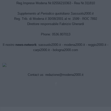
Reg.Imprese Modena Nr.02556210363 - Rea Nr.311810
Supplemento al Periodico quotidiano Sassuolo2000.it
Reg. Trib. di Modena il 30/08/2001 al nr. 1599 - ROC 7892
Direttore responsabile Fabrizio Gherardi
Phone: 0536.807013
Il nostro
news-network
:
sassuolo2000.it
-
modena2000.it
-
reggio2000.it
-
carpi2000.it
-
bologna2000.com
Contact us:
redazione@modena2000.it