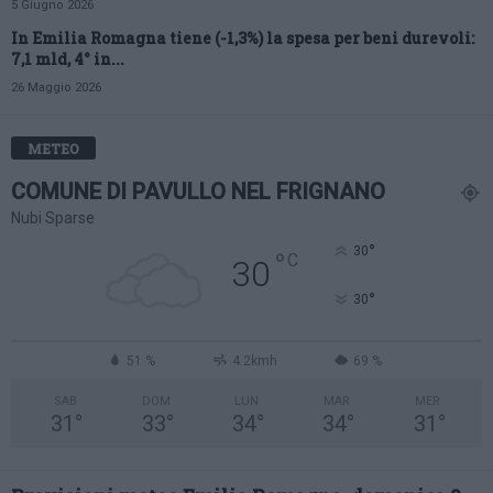
5 Giugno 2026
In Emilia Romagna tiene (-1,3%) la spesa per beni durevoli:
7,1 mld, 4° in...
26 Maggio 2026
METEO
COMUNE DI PAVULLO NEL FRIGNANO
Nubi Sparse
°
30
°
C
30
°
30
51 %
4.2kmh
69 %
SAB
DOM
LUN
MAR
MER
31
°
33
°
34
°
34
°
31
°