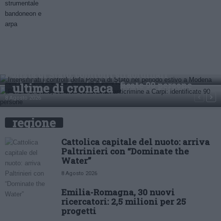
Intensificati i controlli della Polizia di Stato nel
periodo estivo a Modena
Polizia di Stato, controlli straordinari
8 Agosto 2026
anticrimine a Carpi: identificate 90 persone
ultime di cronaca
8 Agosto 2026
regione
Cattolica capitale del nuoto: arriva
Paltrinieri con “Dominate the
Water”
8 Agosto 2026
Emilia-Romagna, 30 nuovi
ricercatori: 2,5 milioni per 25
progetti