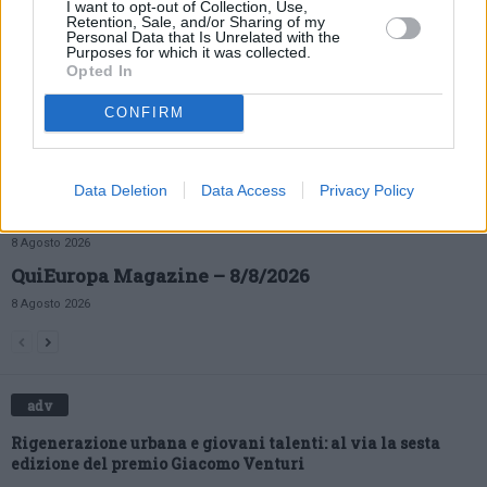
I want to opt-out of Collection, Use,
Cultura, svolta in Emilia-Romagna: arriva la
Retention, Sale, and/or Sharing of my
Personal Data that Is Unrelated with the
nuova legge quadro
Purposes for which it was collected.
Opted In
8 Agosto 2026
CONFIRM
Turismo Magazine – 8/8/2026
8 Agosto 2026
Data Deletion
Data Access
Privacy Policy
Sassuolo, rivoluzione stazioni: nasce il nuovo
hub dei trasporti
8 Agosto 2026
QuiEuropa Magazine – 8/8/2026
8 Agosto 2026
adv
Rigenerazione urbana e giovani talenti: al via la sesta
edizione del premio Giacomo Venturi