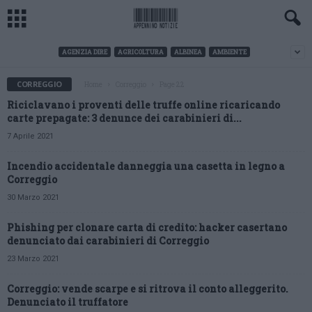
AGENZIA DIRE
AGRICOLTURA
ALBINEA
AMBIENTE
CORREGGIO
Home
Correggio
Page 22
Riciclavano i proventi delle truffe online ricaricando
carte prepagate: 3 denunce dei carabinieri di...
7 Aprile 2021
Incendio accidentale danneggia una casetta in legno a
Correggio
30 Marzo 2021
Phishing per clonare carta di credito: hacker casertano
denunciato dai carabinieri di Correggio
23 Marzo 2021
Correggio: vende scarpe e si ritrova il conto alleggerito.
Denunciato il truffatore