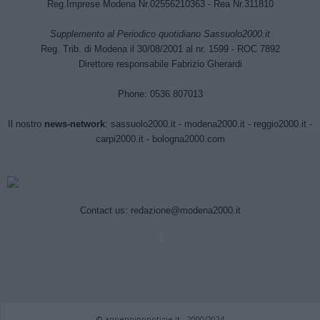
Reg.Imprese Modena Nr.02556210363 - Rea Nr.311810
Supplemento al Periodico quotidiano Sassuolo2000.it
Reg. Trib. di Modena il 30/08/2001 al nr. 1599 - ROC 7892
Direttore responsabile Fabrizio Gherardi
Phone: 0536.807013
Il nostro
news-network
:
sassuolo2000.it
-
modena2000.it
-
reggio2000.it
-
carpi2000.it
-
bologna2000.com
Contact us:
redazione@modena2000.it
© appenninonotizie.it - 2000/2024