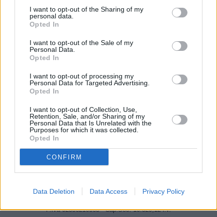
I want to opt-out of the Sharing of my
Correggio, prima lo prende a pugni poi gli brucia l’auto per
personal data.
lite stradale: denunciato
Opted In
2 Dicembre 2020
I want to opt-out of the Sale of my
Personal Data.
Opted In
20
21
22
I want to opt-out of processing my
Personal Data for Targeted Advertising.
Opted In
I want to opt-out of Collection, Use,
Retention, Sale, and/or Sharing of my
Personal Data that Is Unrelated with the
Purposes for which it was collected.
Opted In
CONFIRM
CHI SIAMO
Data Deletion
Data Access
Privacy Policy
Linea Radio Multimedia srl
P.Iva 02556210363 - Cap.Soc. 10.329,12 i.v.