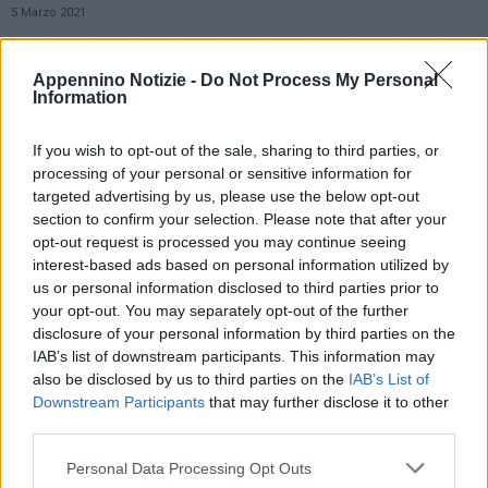
5 Marzo 2021
Identificato e denunciato dai carabinieri di Correggio un
venditore/truffatore del web
Appennino Notizie -
Do Not Process My Personal
Information
25 Febbraio 2021
If you wish to opt-out of the sale, sharing to third parties, or
Acquista hard disk ma anziché pagare svuota il conto del
processing of your personal or sensitive information for
venditore: denunciata dai carabinieri...
targeted advertising by us, please use the below opt-out
17 Febbraio 2021
section to confirm your selection. Please note that after your
opt-out request is processed you may continue seeing
Acquista mobili online ma anziché pagare alleggerisce il
interest-based ads based on personal information utilized by
conto al venditore: denunciato dai carabinieri...
us or personal information disclosed to third parties prior to
31 Gennaio 2021
your opt-out. You may separately opt-out of the further
disclosure of your personal information by third parties on the
Correggio: vendono auto ma incassati i soldi non la
IAB’s list of downstream participants. This information may
consegnano. Denunciati
also be disclosed by us to third parties on the
IAB’s List of
19 Gennaio 2021
Downstream Participants
that may further disclose it to other
third parties.
Molesta minori nel parco, denunciato a Correggio
Personal Data Processing Opt Outs
17 Dicembre 2020