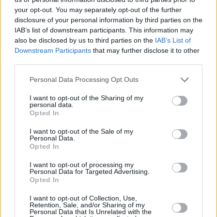
frazioni di Castelvetro di Modena) e quello del Lambrusco di
your opt-out. You may separately opt-out of the further
disclosure of your personal information by third parties on the
Sorbara (Bomporto, Carpi e zone limitrofe), come pure la zona
IAB’s list of downstream participants. This information may
dei bianchi – Pignoletto, Montù e Trebbiano – soprattutto a
also be disclosed by us to third parties on the
IAB’s List of
Castelfranco e a Carpi.
Downstream Participants
that may further disclose it to other
third parties.
In provincia di
Bologna
ci si aspetta un calo del 20% e forse
Personal Data Processing Opt Outs
anche più per il Pignoletto, tra gelate, grandine e siccità, con
danni ingenti alle produzioni nelle zone di Malalbergo, Altedo e
I want to opt-out of the Sharing of my
personal data.
Baricella, in alcune aziende persino del 80-90%. Non è ancora
Opted In
iniziata l’invaiatura di questo vitigno principe del capoluogo
I want to opt-out of the Sale of my
emiliano-romagnolo, facendo così ipotizzare un inizio della
Personal Data.
Opted In
raccolta intorno alla fine di agosto. Ci sono poi forti timori sulla
resa delle uve a bacca rossa (Cabernet, Barbera e Merlot) pronte
I want to opt-out of processing my
Personal Data for Targeted Advertising.
per la vendemmia a metà settembre: se la fase siccitosa si
Opted In
protrarrà, la diminuzione potrebbe superare il 20%. Invece, per
quanto concerne le varietà precoci (basi spumante), quali Pinot e
I want to opt-out of Collection, Use,
Retention, Sale, and/or Sharing of my
Chardonnay, la perdita stimata è inferiore e cominciano adesso i
Personal Data that Is Unrelated with the