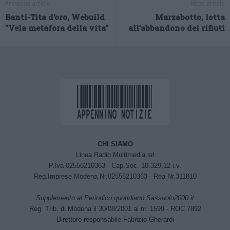
Previous article
Next article
Banti-Tita d’oro, Webuild
Marzabotto, lotta
“Vela metafora della vita”
all’abbandono dei rifiuti
CHI SIAMO
Linea Radio Multimedia srl
P.Iva 02556210363 - Cap.Soc. 10.329,12 i.v.
Reg.Imprese Modena Nr.02556210363 - Rea Nr.311810
Supplemento al Periodico quotidiano Sassuolo2000.it
Reg. Trib. di Modena il 30/08/2001 al nr. 1599 - ROC 7892
Direttore responsabile Fabrizio Gherardi