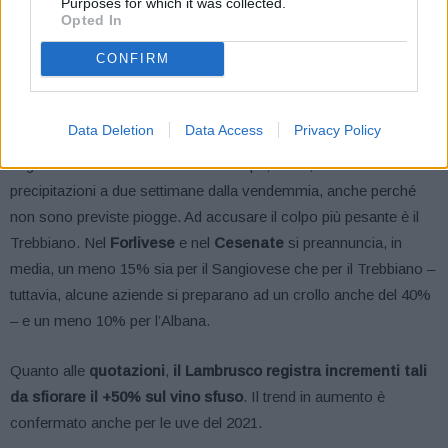
Purposes for which it was collected.
primi campionamenti.
Opted In
CONFIRM
Nella
Bassa Romagna, e nel Ravennate,
si stima mediamente
un deficit produttivo del 30-40% per quei viticoltori che ai danni
delle gelate primaverili devono sommare quelli della grandine e
Data Deletion
Data Access
Privacy Policy
per chi sta ancora fronteggiando la crisi idrica nei vigneti non
irrigati della collina faentina. Preoccupa, infatti, la mancanza di
precipitazioni a due settimane dalla vendemmia, anche perché
non sono previste piogge. Ad accusare il colpo più pesante è il
Trebbiano. Nel
Forlivese
e nel
Cesenate
si preannuncia, in
media, un meno 15% sia per il Sangiovese che per il Trebbiano –
tuttavia, alcune aziende si preparano ad un crollo anche del 40%
– e un meno 10% per l’Albana.
Quanto alle
quotazioni
,
il Lambrusco registra incrementi tali
da sfiorare il +50% sul vino sfuso
. Il trend in aumento è
confermato anche per le uve del 2021.