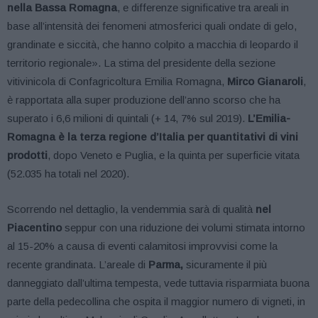
nella Bassa Romagna
, e differenze significative tra areali in
base all’intensità dei fenomeni atmosferici quali ondate di gelo,
grandinate e siccità, che hanno colpito a macchia di leopardo il
territorio regionale». La stima del presidente della sezione
vitivinicola di Confagricoltura Emilia Romagna,
Mirco Gianaroli
,
è rapportata alla super produzione dell’anno scorso che ha
superato i 6,6 milioni di quintali (+ 14, 7% sul 2019).
L’Emilia-
Romagna è la terza regione d’Italia per quantitativi di vini
prodotti
, dopo Veneto e Puglia, e la quinta per superficie vitata
(52.035 ha totali nel 2020).
Scorrendo nel dettaglio, la vendemmia sarà di qualità
nel
Piacentino
seppur con una riduzione dei volumi stimata intorno
al 15-20% a causa di eventi calamitosi improvvisi come la
recente grandinata. L’areale di
Parma,
sicuramente il più
danneggiato dall’ultima tempesta, vede tuttavia risparmiata buona
parte della pedecollina che ospita il maggior numero di vigneti, in