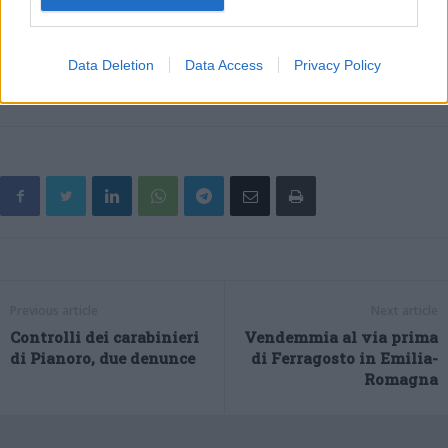
rappresentano l’Italia migliore che vuole correre per riagganciare
una crescita dopo la pandemia. Viva l’Italia che resiste e ce la fa,
viva l’Italia che lavora per il futuro”.
Data Deletion
Data Access
Privacy Policy
(ITALPRESS).
Previous article
Next article
Controlli dei carabinieri
Vendemmia al via prima
di Pianoro, due denunce
di Ferragosto in Emilia-
Romagna