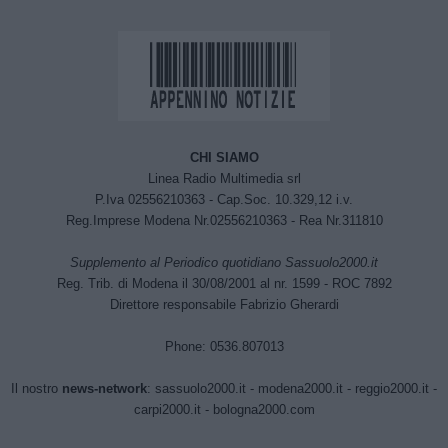
CHI SIAMO
Linea Radio Multimedia srl
P.Iva 02556210363 - Cap.Soc. 10.329,12 i.v.
Reg.Imprese Modena Nr.02556210363 - Rea Nr.311810
Supplemento al Periodico quotidiano Sassuolo2000.it
Reg. Trib. di Modena il 30/08/2001 al nr. 1599 - ROC 7892
Direttore responsabile Fabrizio Gherardi
Phone: 0536.807013
Il nostro
news-network
:
sassuolo2000.it
-
modena2000.it
-
reggio2000.it
-
carpi2000.it
-
bologna2000.com