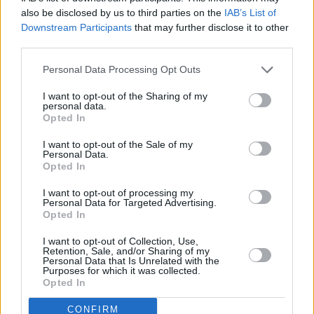
raggiungere obiettivi che mai nessuno prima avrebbe potuto
also be disclosed by us to third parties on the
IAB’s List of
Downstream Participants
that may further disclose it to other
immaginare” ha dichiarato Pietro Salini, amministratore delegato
third parties.
di Webuild. “E’ quello che ci ha ispirato negli ultimi anni, con
progetti come il Canale di Panama, i Ponti sul Bosforo, Ponte
Personal Data Processing Opt Outs
San Giorgio ma anche Progetto Italia, l’iniziativa industriale che ci
I want to opt-out of the Sharing of my
ha permesso proprio in questi giorni di raggiungere un nuovo
personal data.
Opted In
traguardo con l’integrazione di Astaldi. E’ quello che crediamo
occorra sempre più al nostro Paese: un grande lavoro di
I want to opt-out of the Sale of my
Personal Data.
squadra e giovani di cui essere tutti orgogliosi per dare lustro
Opted In
all’Italia nel mondo”. ha concluso Salini. Massimo Ferrari,
I want to opt-out of processing my
General Manager di Webuild, ha espresso grande “orgoglio per
Personal Data for Targeted Advertising.
aver contribuito, seppure con gli impegni economicamente ridotti
Opted In
richiesti da uno sport ‘virtuosò come la vela, ad associare il
I want to opt-out of Collection, Use,
nome di Webuild a giovani ragazzi che senza Federazione,
Retention, Sale, and/or Sharing of my
Personal Data that Is Unrelated with the
senza il Coni, senza il Circolo Canottieri Aniene e la costanza dei
Purposes for which it was collected.
Opted In
sostenitori come Webuild forse non sarebbero arrivati dove
sono: nella storia. Sono i ragazzi che si impegnano e
CONFIRM