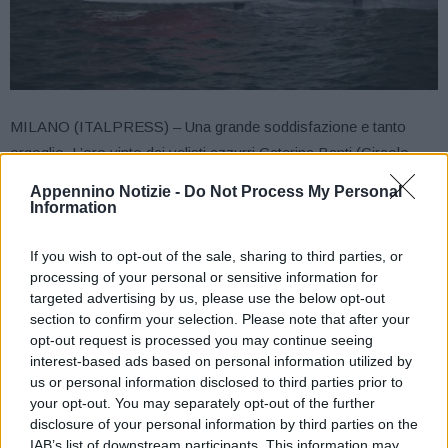
MILANO (ITALPRESS) – Una grande soddisfazione e tanto
orgoglio. L’oro vinto dai velisti azzurri Caterina Banti (Circolo
Canottieri Aniene di Roma) e Ruggero Tita alle Olimpiadi di
Appennino Notizie -
Do Not Process My Personal
Tokyo, regala queste sensazioni a Webuild che festeggia un
Information
successo al quale ha avuto l’onore di poter contribuire
If you wish to opt-out of the sale, sharing to third parties, or
supportando da anni il Circolo Canottieri Aniene di Roma. “Lo
processing of your personal or sensitive information for
sport è una metafora, la vela ancora di più, degli ingredienti che
targeted advertising by us, please use the below opt-out
occorrono per avere successo nella vita e nel lavoro: passione,
section to confirm your selection. Please note that after your
impegno, mani al lavoro per governare le vele e sfruttare le
opt-out request is processed you may continue seeing
condizioni del vento e della natura per raggiungere un obiettivo.
interest-based ads based on personal information utilized by
us or personal information disclosed to third parties prior to
Riconoscere i talenti, valorizzare i giovani, metterli insieme in un
your opt-out. You may separately opt-out of the further
gioco di squadra e dare loro una visione comune è quello che ci
disclosure of your personal information by third parties on the
permette di affrontare ogni giorno sfide ingegneristiche e
IAB’s list of downstream participants. This information may