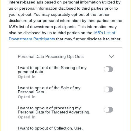
interest-based ads based on personal information utilized by
Squadra Volante è intervenuta presso un supermercato in zona
us or personal information disclosed to third parties prior to
Buon Pastore, in quanto l’addetto della sorveglianza del punto
your opt-out. You may separately opt-out of the further
vendita, aveva sorpreso le due donne mentre asportavano il
disclosure of your personal information by third parties on the
portafoglio dalla borsa di una cliente, intenta a fare la spesa.
IAB’s list of downstream participants. This information may
Vistosi scoperte le ragazze hanno riconsegnato quanto sottratto.
also be disclosed by us to third parties on the
IAB’s List of
Downstream Participants
that may further disclose it to other
third parties.
La 26enne, già conosciuta alle forze dell’ordine, risulta
destinataria della misura di prevenzione dell’Avviso Orale,
Personal Data Processing Opt Outs
emessa dal Questore di Modena nel 2021. La minore, al termine
I want to opt-out of the Sharing of my
degli accertamenti, è stata riaffidata alla madre.
personal data.
Opted In
I want to opt-out of the Sale of my
Personal Data.
Opted In
I want to opt-out of processing my
Personal Data for Targeted Advertising.
Opted In
I want to opt-out of Collection, Use,