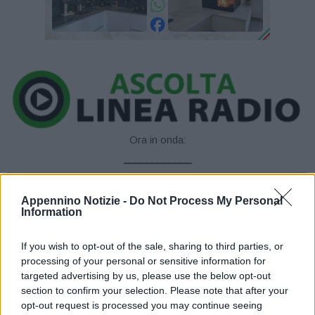
Ora in onda:
____________
Appennino Notizie -
Do Not Process My Personal
Information
If you wish to opt-out of the sale, sharing to third parties, or
La Polizia di Stato di Modena ha denunciato in stato di libertà due
processing of your personal or sensitive information for
donne di 26 e 16 anni per il reato di tentato furto in concorso.
targeted advertising by us, please use the below opt-out
section to confirm your selection. Please note that after your
Nel pomeriggio di ieri, intorno alle ore 13.00, una pattuglia della
opt-out request is processed you may continue seeing