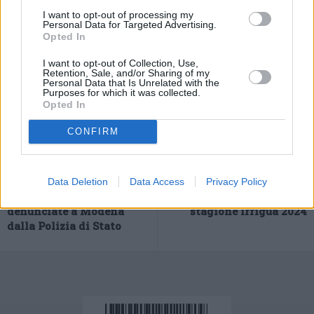
Straordinaria di Malalbergo.
I want to opt-out of processing my
Personal Data for Targeted Advertising.
Opted In
I want to opt-out of Collection, Use,
Retention, Sale, and/or Sharing of my
Personal Data that Is Unrelated with the
Purposes for which it was collected.
Opted In
CONFIRM
Previous article
Next article
Tentano di rubare un
Canale Emiliano
Data Deletion
Data Access
Privacy Policy
portafoglio: due donne
Romagnolo, via alla
denunciate a Modena
stagione irrigua 2024
dalla Polizia di Stato