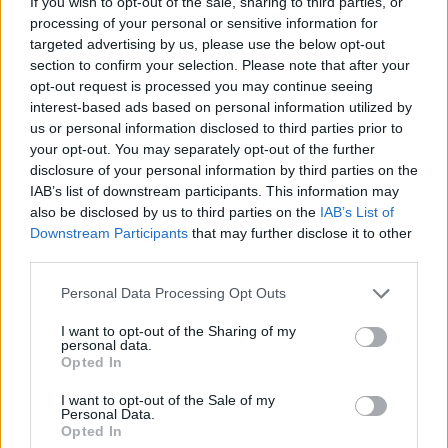
If you wish to opt-out of the sale, sharing to third parties, or
Solo le grida della giovane inducevano l’autore ad allontanarsi.
processing of your personal or sensitive information for
targeted advertising by us, please use the below opt-out
Durante la fuga il giovane incrociava un’altra ragazza sferrandole
section to confirm your selection. Please note that after your
un calcio ed allontanandosi.
opt-out request is processed you may continue seeing
interest-based ads based on personal information utilized by
A seguito di accurate e prolungate ricerche, il presunto autore
us or personal information disclosed to third parties prior to
veniva intercettato da una volante del Commissariato e tratto in
your opt-out. You may separately opt-out of the further
disclosure of your personal information by third parties on the
arresto. Successivamente rimesso in libertà causa l’assenza
IAB’s list of downstream participants. This information may
dello stato di flagranza, da parte del Questore veniva disposto un
also be disclosed by us to third parties on the
IAB’s List of
ordine di trattenimento del cittadino somalo per pericolosità
Downstream Participants
that may further disclose it to other
sociale con collocamento presso il CPR di Milano Corelli.
third parties.
Personal Data Processing Opt Outs
A seguito della decisione del tribunale di Milano con cui veniva
disposta la liberazione dello stesso per mancanza del requisito
I want to opt-out of the Sharing of my
personal data.
della pericolosità sociale, la locale Procura ritenendo sussistere
Opted In
gravi indizi di reato, emetteva nell’immediatezza provvedimento
I want to opt-out of the Sale of my
di fermo che veniva eseguita nella mattinata odierna, quando
Personal Data.
Opted In
l’indagato veniva rintracciato presso un Centri di Accoglienza