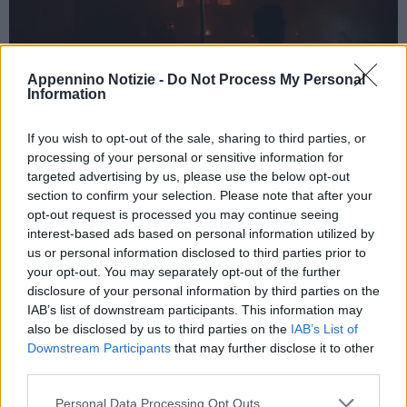
Appennino Notizie -
Do Not Process My Personal
Information
VALENCIA (SPAGNA) (ITALPRESS) – Quattro vittime
If you wish to opt-out of the sale, sharing to third parties, or
accertate, almeno venti le persone disperse e numerosi feriti, tra
processing of your personal or sensitive information for
cui molti vigili del fuoco, due donne e un bambino. Questo il
targeted advertising by us, please use the below opt-out
bilancio provvisorio di un vasto incendio che ha distrutto un
section to confirm your selection. Please note that after your
grattacielo di 14 piani nel quartiere Campanar di Valencia. Le
opt-out request is processed you may continue seeing
interest-based ads based on personal information utilized by
fiamme si sono sviluppate nel pomeriggio di ieri all’ottavo del
us or personal information disclosed to third parties prior to
palazzo piano per motivi in corso di accertamento e a causa del
your opt-out. You may separately opt-out of the further
forte vento si sono rapidamente propagate anche alla torre
disclosure of your personal information by third parties on the
vicina. Nello stabile vivono circa 350 persone in 140
IAB’s list of downstream participants. This information may
also be disclosed by us to third parties on the
IAB’s List of
appartamenti. I quattro corpi carbonizzati sono stati localizzati
Downstream Participants
that may further disclose it to other
dai droni dei vigili del fuoco, che a causa delle altissime
third parties.
temperature e del rischio di crolli non possono ancora entrare
nell’edificio. Altre 14 persone sono rimaste ferite, per fratture,
Personal Data Processing Opt Outs