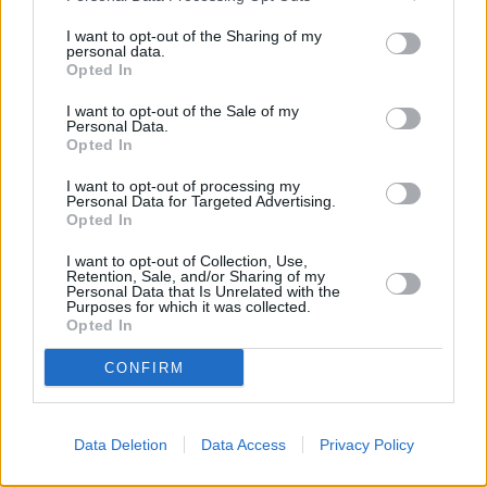
ustioni e intossicazione da fumo. Numerosi residenti, fra i quali
I want to opt-out of the Sharing of my
un padre con la figlia rimasti per due ore su un balcone, sono
personal data.
Opted In
rimasti a lungo intrappolati nei piani superiori dell’edificio e sono
stati portati in salvo dai pompieri. Secondo una prima
I want to opt-out of the Sale of my
Personal Data.
ricostruzione dei vigili del fuoco, il materiale isolante sugli edifici
Opted In
costruiti 15 anni fa avrebbe favorito il rapido sviluppo del rogo,
I want to opt-out of processing my
peraltro senza che si siano attivati i sistemi antincendio. La
Personal Data for Targeted Advertising.
Opted In
dinamica del disastro è molto simile a quella dell’incendio del
grattacielo Grenfell di Londra nel 2017 e della Torre dei Moro di
I want to opt-out of Collection, Use,
Retention, Sale, and/or Sharing of my
Milano. Messaggi di vicinanza alle vittime sono arrivati da tutti i
Personal Data that Is Unrelated with the
vertici istituzionali dal Paese.(ITALPRESS).
Purposes for which it was collected.
Opted In
Foto: Ipa Agency
CONFIRM
Data Deletion
Data Access
Privacy Policy