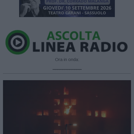
Ora in onda:
____________