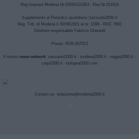
Reg.Imprese Modena Nr.02556210363 - Rea Nr.311810
Supplemento al Periodico quotidiano Sassuolo2000.it
Reg. Trib. di Modena il 30/08/2001 al nr. 1599 - ROC 7892
Direttore responsabile Fabrizio Gherardi
Phone: 0536.807013
Il nostro
news-network
:
sassuolo2000.it
-
modena2000.it
-
reggio2000.it
-
carpi2000.it
-
bologna2000.com
Contact us:
redazione@modena2000.it