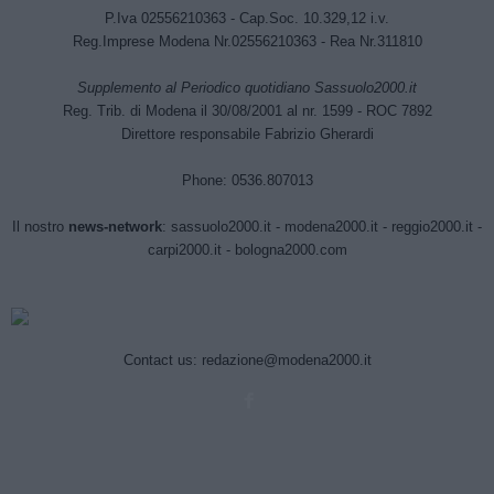
P.Iva 02556210363 - Cap.Soc. 10.329,12 i.v.
Reg.Imprese Modena Nr.02556210363 - Rea Nr.311810
Supplemento al Periodico quotidiano Sassuolo2000.it
Reg. Trib. di Modena il 30/08/2001 al nr. 1599 - ROC 7892
Direttore responsabile Fabrizio Gherardi
Phone: 0536.807013
Il nostro
news-network
:
sassuolo2000.it
-
modena2000.it
-
reggio2000.it
-
carpi2000.it
-
bologna2000.com
Contact us:
redazione@modena2000.it