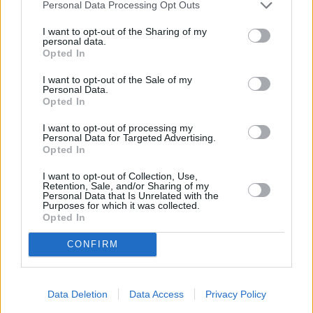
Personal Data Processing Opt Outs
Grazie alla preziosa collaborazione con la funzione di Security di
I want to opt-out of the Sharing of my
Eni e in seguito ad un’attività di meticolosa ricerca sulle fonti web,
personal data.
coordinata dal Servizio delle Polizia Postale delle
Opted In
Comunicazioni, per ognuna delle risorse è stato inibito l’accesso
I want to opt-out of the Sale of my
dal territorio nazionale.
Personal Data.
Opted In
Ulteriori accertamenti, svolti con il Coordinamento della Procura
della Repubblica e dell’Ufficio del G.I.P. del Tribunale di Roma,
I want to opt-out of processing my
Personal Data for Targeted Advertising.
hanno consentito di individuare alcuni soggetti coinvolti nella
Opted In
successiva fase di monetizzazione delle risorse illecitamente
I want to opt-out of Collection, Use,
ottenute.
Retention, Sale, and/or Sharing of my
Personal Data that Is Unrelated with the
Purposes for which it was collected.
– Foto: da video Polizia –
Opted In
CONFIRM
(ITALPRESS).
Data Deletion
Data Access
Privacy Policy