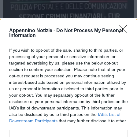
Appennino Notizie -
Do Not Process My Personal
ROMA (ITALPRESS) – La Polizia di Stato ha eseguito un
Information
decreto di sequestro tramite oscuramento di 473 risorse on line
relativi a siti web, account e annunci pubblicitari su una nota
If you wish to opt-out of the sale, sharing to third parties, or
piattaforma social. Tali risorse pubblicizzavano e promuovevano
processing of your personal or sensitive information for
targeted advertising by us, please use the below opt-out
falsi investimenti finanziari attraverso piattaforme di trading on
section to confirm your selection. Please note that after your
line, offerte ad un pubblico indistinto. Gli utenti della rete venivano
opt-out request is processed you may continue seeing
indotti a fare affidamento sulla serietà dell’investimento poichè i
interest-based ads based on personal information utilized by
messaggi promozionali erano veicolati attraverso lo
us or personal information disclosed to third parties prior to
your opt-out. You may separately opt-out of the further
sfruttamento indebito del marchio di Eni s.p.a. e dell’immagine
disclosure of your personal information by third parties on the
dell’Amministratore Delegato pro tempore.
IAB’s list of downstream participants. This information may
In molti casi venivano utilizzati dei video deepfake, che
also be disclosed by us to third parties on the
IAB’s List of
attraverso l’intelligenza artificiale, facevano credere il pieno
Downstream Participants
that may further disclose it to other
coinvolgimento di Eni e dei suoi organismi di vertice nella
third parties.
pubblicizzazione delle offerte di investimento.