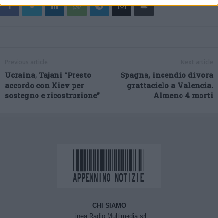
Previous article
Next article
Ucraina, Tajani “Presto
Spagna, incendio divora
accordo con Kiev per
grattacielo a Valencia.
sostegno e ricostruzione”
Almeno 4 morti
CHI SIAMO
Linea Radio Multimedia srl