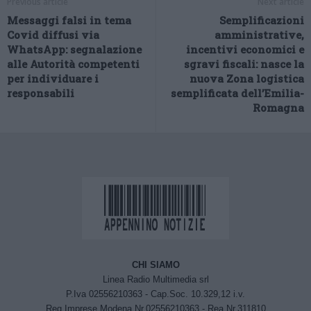
Previous article
Next article
Messaggi falsi in tema
Semplificazioni
Covid diffusi via
amministrative,
WhatsApp: segnalazione
incentivi economici e
alle Autorità competenti
sgravi fiscali: nasce la
per individuare i
nuova Zona logistica
responsabili
semplificata dell’Emilia-
Romagna
CHI SIAMO
Linea Radio Multimedia srl
P.Iva 02556210363 - Cap.Soc. 10.329,12 i.v.
Reg.Imprese Modena Nr.02556210363 - Rea Nr.311810