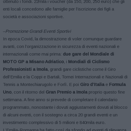
ottenuto i fondi. 22mila i voucher (da 150, 200, 250 euro) che gli
enti locali concedono alle famiglie per l’iscrizione dei figli a
società e associazioni sportive.
–
Promozione Grandi Eventi Sportivi
In epoca Covid, la dimostrazione di voler comunque guardare
avanti, con l’organizzazione in sicurezza di eventi nazionali e
internazionali come mai prima:
due gare del Mondiale di
MOTO GP a Misano Adriatico
, i
Mondiali di Ciclismo
Professionisti a Imola
, grandi gare ciclistiche come il Giro
dell’Emilia e la Coppi e Bartali, Tornei Internazionali e Nazionali di
Tennis a Montechiarugolo e Forlì. E poi
Giro d’Italia
e
Formula
Uno
, con il ritorno del
Gran Premio a Imola
proprio questo fine
settimana. A fine anno si prevede di completare il calendario
programmato, nonostante i dovuti aggiustamenti dovuti al blocco
di alcuni eventi, con il sostegno a circa 20 grandi eventi e un
investimento complessivo di 5 milioni e 840mila euro.
L’Emilia-Romagna ha fatto così da sfondo ad eventi di rilevanza