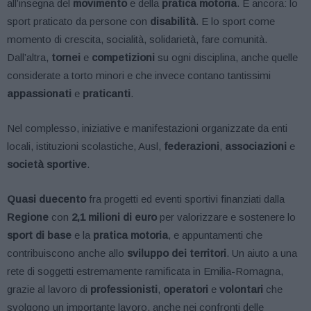
all’insegna del
movimento
e della
pratica motoria
. E ancora: lo
sport praticato da persone con
disabilità
. E lo sport come
momento di crescita, socialità, solidarietà, fare comunità.
Dall’altra,
tornei
e
competizioni
su ogni disciplina, anche quelle
considerate a torto minori e che invece contano tantissimi
appassionati
e
praticanti
.
Nel complesso, iniziative e manifestazioni organizzate da enti
locali, istituzioni scolastiche, Ausl,
federazioni
,
associazioni
e
società sportive
.
Quasi duecento
fra progetti ed eventi sportivi finanziati dalla
Regione
con
2,1 milioni di euro
per valorizzare e sostenere lo
sport di base
e la
pratica motoria
, e appuntamenti che
contribuiscono anche allo
sviluppo dei territori
. Un aiuto a una
rete di soggetti estremamente ramificata in Emilia-Romagna,
grazie al lavoro di
professionisti
,
operatori
e
volontari
che
svolgono un importante lavoro, anche nei confronti delle