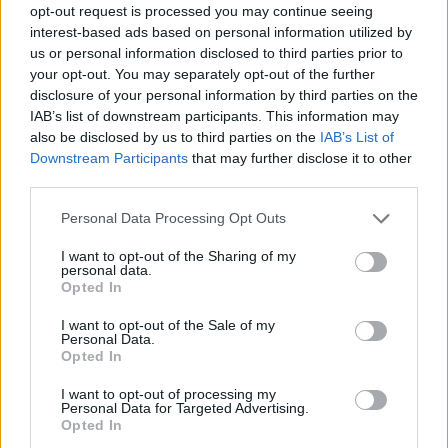
sempre di più terra dello sport. Di tutti gli sport”.
opt-out request is processed you may continue seeing
interest-based ads based on personal information utilized by
“La Regione prosegue nel proprio impegno- sottolinea il Capo
us or personal information disclosed to third parties prior to
your opt-out. You may separately opt-out of the further
della segreteria politica della Presidenza,
Giammaria Manghi
-,
disclosure of your personal information by third parties on the
per creare le condizioni per sfruttare al meglio le opportunità rese
IAB’s list of downstream participants. This information may
disponibili nell’ambito dell’offerta sportiva. E per fare questo,
also be disclosed by us to third parties on the
IAB’s List of
credo sia assolutamente importante il lavoro di squadra che
Downstream Participants
that may further disclose it to other
third parties.
mettiamo in campo sia con gli Enti locali che con i promotori di
eventi sportivi”.
Personal Data Processing Opt Outs
I want to opt-out of the Sharing of my
I due bandi
personal data.
Opted In
Con il primo bando la Regione ha creato la graduatoria degli
I want to opt-out of the Sale of my
eventi sportivi
, riconoscendo l’importante lavoro delle
realtà
Personal Data.
Opted In
associative
che organizzano tante manifestazioni e incontri che,
oltre ad essere una opportunità di socializzazione per migliaia di
I want to opt-out of processing my
Personal Data for Targeted Advertising.
persone, rappresentano una occasione di promozione per tutto il
Opted In
territorio regionale.