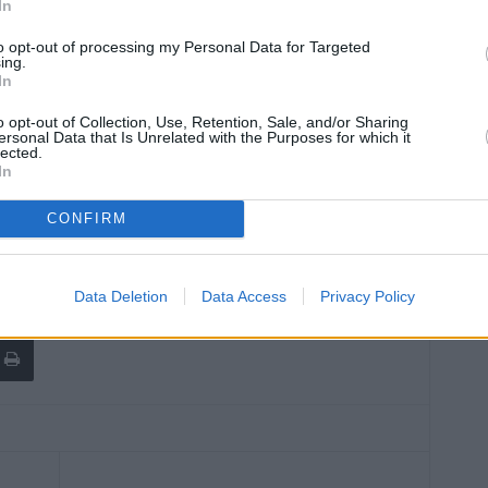
In
i prolungarne la vita nei prossimi decenni.
to opt-out of processing my Personal Data for Targeted
ing.
l’Anas di oltre 120 chilometri di strade provinciali e
In
za su 167 ponti di maggiori dimensioni, cioè con una
o opt-out of Collection, Use, Retention, Sale, and/or Sharing
nove ponti presenti sul tratto della statale 12 tra Lama
ersonal Data that Is Unrelated with the Purposes for which it
 ponte sul rio Tagliole a Pievepelago) diventato
lected.
In
CONFIRM
Data Deletion
Data Access
Privacy Policy