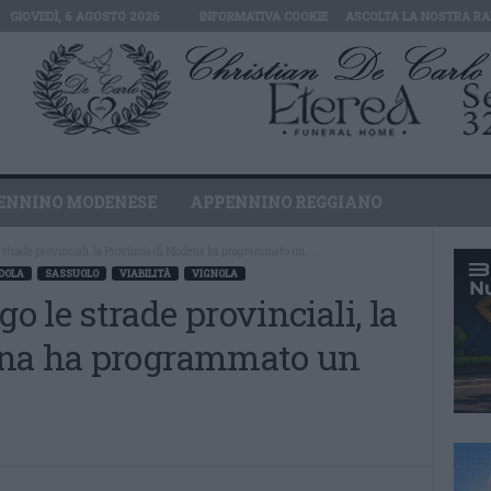
GIOVEDÌ, 6 AGOSTO 2026
INFORMATIVA COOKIE
ASCOLTA LA NOSTRA RA
ENNINO MODENESE
APPENNINO REGGIANO
strade provinciali, la Provincia di Modena ha programmato un...
DOLA
SASSUOLO
VIABILITÀ
VIGNOLA
 le strade provinciali, la
ena ha programmato un