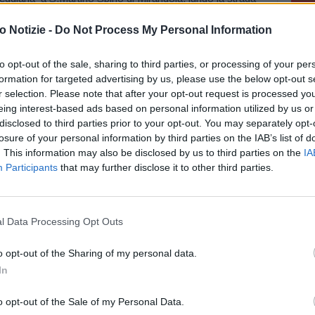
alcio dei lavori sul ponte Scoltenna, sempre lungo la
 Notizie -
Do Not Process My Personal Information
to opt-out of the sale, sharing to third parties, or processing of your per
ntese i lavori sul ponte del fosso Macchiarelle lungo la
formation for targeted advertising by us, please use the below opt-out s
a Fiorano si è conclusa nei giorni scorsi la prima parte
r selection. Please note that after your opt-out request is processed y
 lungo la provinciale 467 e a Castelnuovo Rangone sono
eing interest-based ads based on personal information utilized by us or
disclosed to third parties prior to your opt-out. You may separately opt-
ori di ripristino e messa in sicurezza del ponte sul Tiepido
losure of your personal information by third parties on the IAB’s list of
lavori sul ponte Leo a Fanano terminati in maggio.
. This information may also be disclosed by us to third parties on the
IA
Participants
that may further disclose it to other third parties.
sul ponte di Villalunga; a Fanano, lungo la strada
icello sul fosso delle Chiuse; sul ponte di Concordia
rro lungo la provinciale 17 a Castelvetro e sul sottopasso
l Data Processing Opt Outs
antolana.
o opt-out of the Sharing of my personal data.
oltre venti milioni di euro consentirà di completare l’elenco
In
nesi, segnalati al ministero nel 2018 dopo il crollo del
o opt-out of the Sale of my Personal Data.
ca di costruzione, necessitano di manutenzioni