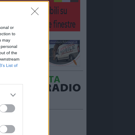
sonal or
ection to
ou may
 personal
out of the
 downstream
B’s List of
Ora in onda:
____________