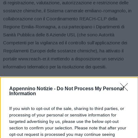
di registrazione, valutazione, autorizzazione e restrizione delle
sostanze chimiche, il Sistema camerale emiliano-romagnolo, in
collaborazione con il Coordinamento REACH-CLP della
Regione Emilia-Romagna, a cui partecipano i Dipartimenti di
Sanità Pubblica delle 8 Aziende USL (che sono Autorità
Competenti per la vigilanza ed il controllo sull’applicazione dei
Regolamenti Europei delle sostanze chimiche), ha attivato il
portale www.reach-er.it mettendo a disposizione un servizio
informativo telematico per la risoluzione dei quesiti.
Il servizio è completamente gratuito e rientra nelle attività di
Appennino Notizie -
Do Not Process My Personal
assistenza alle PMI, offerte dalla rete Enterprise Europe Network
Information
(creata nel 2008 dalla Commissione europea per accrescere il
potenziale innovativo e competitivo delle piccole e medie
If you wish to opt-out of the sale, sharing to third parties, or
imprese nel mercato internazionale), in collaborazione col
processing of your personal or sensitive information for
targeted advertising by us, please use the below opt-out
Ministero Sviluppo Economico, attraverso una rete nazionale di
section to confirm your selection. Please note that after your
Sportelli Informativi Territoriali REACH.
opt-out request is processed you may continue seeing