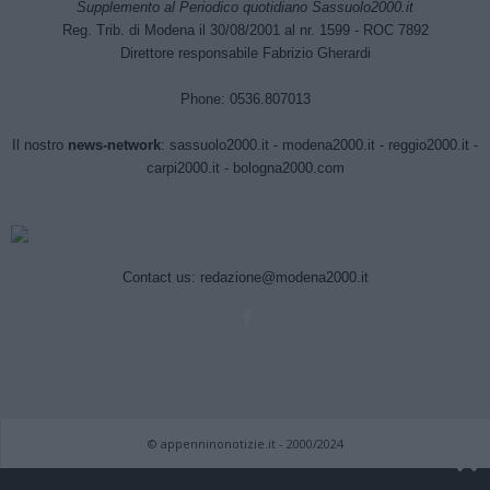
Supplemento al Periodico quotidiano Sassuolo2000.it
Reg. Trib. di Modena il 30/08/2001 al nr. 1599 - ROC 7892
Direttore responsabile Fabrizio Gherardi
Phone: 0536.807013
Il nostro
news-network
:
sassuolo2000.it
-
modena2000.it
-
reggio2000.it
-
carpi2000.it
-
bologna2000.com
Contact us:
redazione@modena2000.it
© appenninonotizie.it - 2000/2024