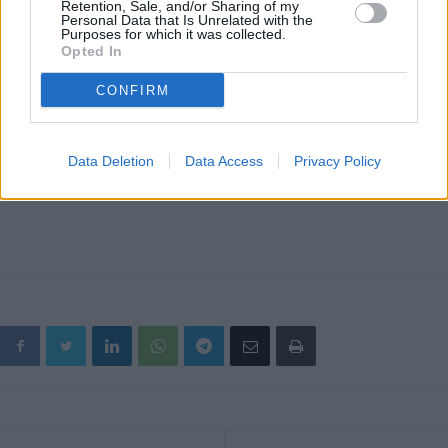
Retention, Sale, and/or Sharing of my
Gli sportelli SIT REACH forniscono un supporto aggiuntivo e
Personal Data that Is Unrelated with the
Purposes for which it was collected.
non sostitutivo dell’Helpdesk nazionale REACH che rimane,
Opted In
l’unico Helpdesk nazionale REACH ai sensi dell’Art. 124 del
Regolamento REACH.
CONFIRM
Data Deletion
Data Access
Privacy Policy
Tutte le informazioni collegandosi al sito: https://www.reach-er.it/