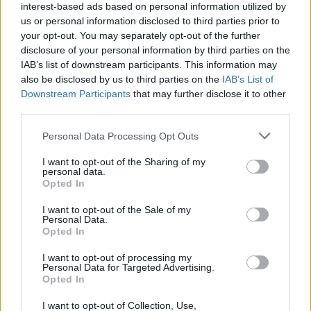
interest-based ads based on personal information utilized by
In Emilia-Romagna lo sportello SIT REACH fa capo all’Unione
us or personal information disclosed to third parties prior to
regionale delle Camere di commercio.
your opt-out. You may separately opt-out of the further
disclosure of your personal information by third parties on the
IAB’s list of downstream participants. This information may
Da questo portale è possibile accedere ai siti istituzionali, ai
also be disclosed by us to third parties on the
IAB’s List of
documenti e alle linee guida più importanti per avere
Downstream Participants
that may further disclose it to other
gratuitamente informazioni sugli obblighi da adempiere, le
third parties.
responsabilità e sulle procedure da seguire per una corretta
Personal Data Processing Opt Outs
gestione delle sostanze chimiche.
I want to opt-out of the Sharing of my
personal data.
E’ possibile consultare le risposte ai quesiti più frequenti
Opted In
all’interno di alcuni siti dove sono contenute le FAQ REACH e
I want to opt-out of the Sale of my
CLP in inglese (costantemente aggiornate da ECHA) e in italiano.
Personal Data.
Opted In
Nel caso in cui i quesiti delle imprese non vengano soddisfatti
I want to opt-out of processing my
dalle FAQ, è possibile inviare un quesito al servizio informativo
Personal Data for Targeted Advertising.
Opted In
telematico.
I want to opt-out of Collection, Use,