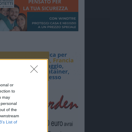
sonal or
ection to
ou may
 personal
out of the
 downstream
B’s List of