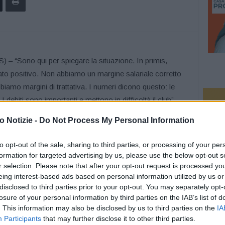
ono qui per spiegare la situazione. In primis,
 stato positivo. Non abbiamo un margine salariale corretto
iamo margini di trattativa. I numeri dicono questo: le
 debiti sono importanti e mettono in difficoltà il club”.
e del Barcellona, Joan Laporta, a proposito del “divorzio”
 Notizie -
Do Not Process My Personal Information
nanziario della Lega spagnola ci avrebbero messo in
to opt-out of the sale, sharing to third parties, or processing of your per
ere un’operazione diversa, e troppo esosa, rispetto a
formation for targeted advertising by us, please use the below opt-out s
0 di storia, abbiamo avuto grandi calciatori, fra i quali
r selection. Please note that after your opt-out request is processed y
eing interest-based ads based on personal information utilized by us or
 sempre grati ma la società viene sempre prima di tutto.
disclosed to third parties prior to your opt-out. You may separately opt-
se ma sappiamo ora che non abbiamo margini salariali:
losure of your personal information by third parties on the IAB’s list of
 stata difficile. Abbiamo preso, purtroppo, l’unica strada
. This information may also be disclosed by us to third parties on the
IA
definito Messi come il più forte di sempre. “Leo voleva
Participants
that may further disclose it to other third parties.