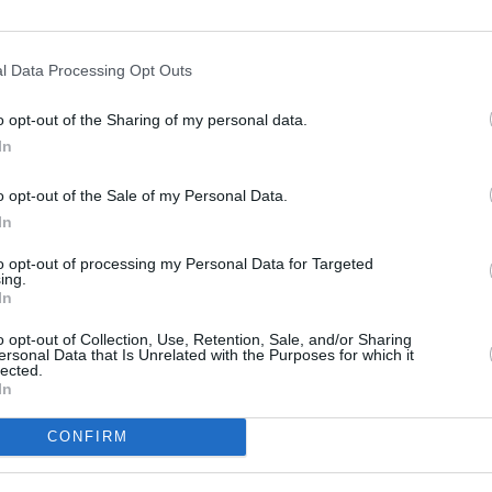
i restasse con noi. Abbiamo portato avanti le trattative
curare al meglio gli interessi di tutte le parti. Arrivati
mo analizzato i numeri e abbiamo capito che le norme della
l Data Processing Opt Outs
scusa, è l’amara realtà”, ha aggiunto il numero uno del
o opt-out of the Sharing of my personal data.
In
o opt-out of the Sale of my Personal Data.
In
to opt-out of processing my Personal Data for Targeted
ing.
In
o opt-out of Collection, Use, Retention, Sale, and/or Sharing
ersonal Data that Is Unrelated with the Purposes for which it
lected.
In
Next article
CONFIRM
La Regione stanzia oltre 14,5 milioni
di euro per la qualità dell’aria e i