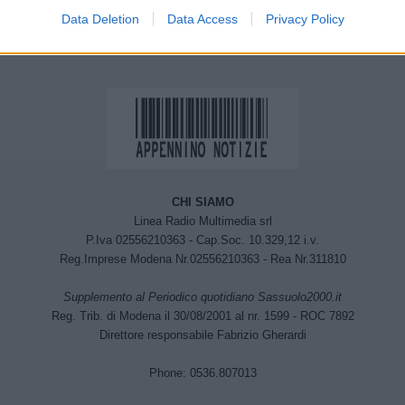
progetti contro smog e inquinanti
Data Deletion
Data Access
Privacy Policy
CHI SIAMO
Linea Radio Multimedia srl
P.Iva 02556210363 - Cap.Soc. 10.329,12 i.v.
Reg.Imprese Modena Nr.02556210363 - Rea Nr.311810
Supplemento al Periodico quotidiano Sassuolo2000.it
Reg. Trib. di Modena il 30/08/2001 al nr. 1599 - ROC 7892
Direttore responsabile Fabrizio Gherardi
Phone: 0536.807013