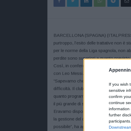
BARCELLONA (SPAGNA) (ITALPRESS) – “S
purtroppo, l’esito delle trattative non è
per le norme della Liga spagnola, non abb
perdite sono superiori a quanto previsto. I
Così, in conferenza stampa, il president
Appennino
con Leo Messi.
“Sapevamo che le norme del fair play fi
If you wish 
difficoltà. Il club avrebbe dovuto sosten
sensitive in
quanto programmato. Siamo un club con 12
confirm you
continue se
il più grande di sempre, al quale saremo
information 
Eravamo disposti a sostenere certe spe
further disc
la gestione del club nel recente passato è
participants
possibile”, ha aggiunto Laporta, che ha 
Downstream 