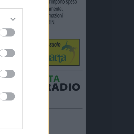
Ora in onda:
____________