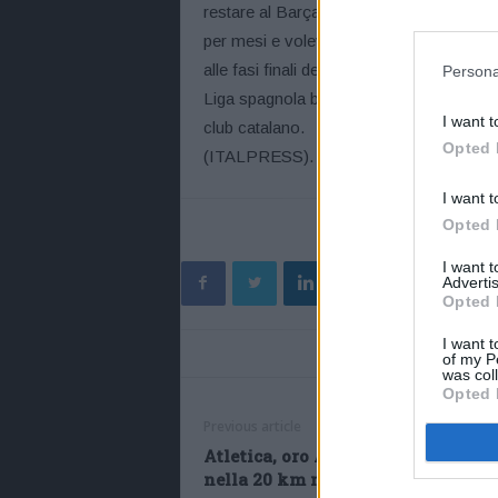
restare al Barça e noi volevamo che Mess
per mesi e volevamo che fosse tutto ok per 
alle fasi finali delle negoziazioni abbia
Persona
Liga spagnola bloccano tutto. Non è una 
I want t
club catalano.
Opted 
(ITALPRESS).
I want t
Opted 
I want 
Advertis
Opted 
I want t
of my P
was col
Opted 
Previous article
Atletica, oro Antonella Palmisano
nella 20 km marcia