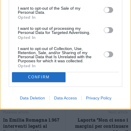
molto contenta. Negli ultimi 5 km ho sentito una grande energia
I want to opt-out of the Sale of my
dentro – ha proseguito la pugliese – Sentivo tutte le persone più
Personal Data.
care accanto a darmi la forza, avevo la pelle d’oca. Dopo la
Opted In
coppa Europa a maggio sono stata ferma 40 giorni e non
I want to opt-out of processing my
nascondo di aver pianto, perchè avevo veramente paura di dover
Personal Data for Targeted Advertising.
Opted In
rinunciare a questa gara. E invece oggi ho fatto un’impresa”.
(ITALPRESS).
I want to opt-out of Collection, Use,
Retention, Sale, and/or Sharing of my
Personal Data that Is Unrelated with the
Purposes for which it was collected.
Opted In
CONFIRM
Data Deletion
Data Access
Privacy Policy
Previous article
Next article
In Emilia Romagna 1.967
Laporta “Non ci sono i
interventi legati al
margini per continuare