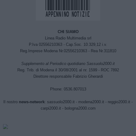
CHI SIAMO
Linea Radio Multimedia srl
P.Iva 02556210363 - Cap.Soc. 10.329,12 i.v.
Reg.Imprese Modena Nr.02556210363 - Rea Nr.311810
Supplemento al Periodico quotidiano Sassuolo2000.it
Reg. Trib. di Modena il 30/08/2001 al nr. 1599 - ROC 7892
Direttore responsabile Fabrizio Gherardi
Phone: 0536.807013
Il nostro
news-network
:
sassuolo2000.it
-
modena2000.it
-
reggio2000.it
-
carpi2000.it
-
bologna2000.com