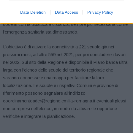
La connessione diffusa degli istituti scolastici a livello regionale
consentirà così l’apprendimento, la formazione e l’introduzione
Data Deletion
Data Access
Privacy Policy
alle tecnologie telematiche, oltre a favorire l’insegnamento ai
docenti con la didattica a distanza, sempre più necessaria come
l’emergenza sanitaria sta dimostrando.
L’obiettivo è di attivare la connettività a 221 scuole già nei
prossimi mesi, ad altre 559 nel 2021, per poi concludere i lavori
nel 2022. Sul sito della Regione è disponibile il Piano banda ultra
larga con l’elenco delle scuole del territorio regionale che
saranno connesse e una mappa per facilitare la loro
localizzazione. Le scuole e i rispettivi Comuni e province di
riferimento possono segnalare all’indirizzo
coordinamentoader@regione.emilia-romagna.it eventuali plessi
non compresi nell’elenco, in modo da attivare le opportune
verifiche e integrare la pianificazione.