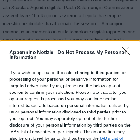
alla Scuola e Agenda digitale, Paola Salomoni, in Commissione
assembleare: “La Regione, assieme a Lepida, ha sempre
investito nel digitale- ha affermato l’assessore-. A maggior
ragione, in un momento in cui le tecnologie digitali rappresentano
uno strumento essenziale per lavorare e studiare, dotare le
scuole di connessioni a banda ultra-larga è una priorità. Tutti gli
Appennino Notizie -
Do Not Process My Personal
istituti, dai centri urbani alle aree montane, devono essere messi
Information
nelle condizioni di usufruire delle nuove tecnologie e beneficiare
così del massimo della connettività, perché nessun comune
If you wish to opt-out of the sale, sharing to third parties, or
processing of your personal or sensitive information for
deve rimanere indietro: sin dall’inizio della legislatura questa è
targeted advertising by us, please use the below opt-out
stata la priorità. Sul sito della Regione- ha poi spiegato- è
section to confirm your selection. Please note that after your
disponibile il Piano banda ultra-larga con l’elenco delle scuole del
opt-out request is processed you may continue seeing
territorio regionale che saranno connesse, oltre a una mappa per
interest-based ads based on personal information utilized by
us or personal information disclosed to third parties prior to
facilitare la loro localizzazione e visionare i tempi, tutto in totale
your opt-out. You may separately opt-out of the further
trasparenza come nostra consuetudine fare”.
disclosure of your personal information by third parties on the
IAB’s list of downstream participants. This information may
Non solo, perché si sta chiudendo il bando per la distribuzione di
also be disclosed by us to third parties on the
IAB’s List of