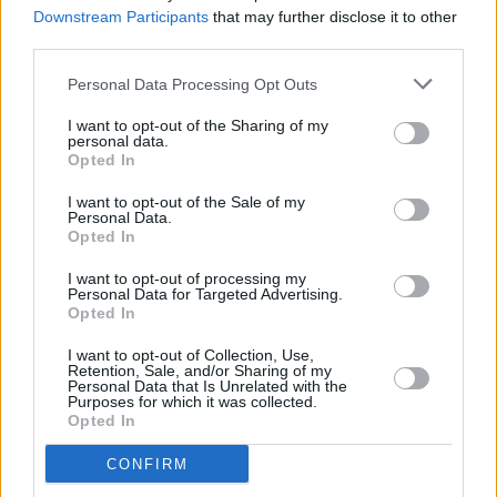
Downstream Participants
that may further disclose it to other
800 computer fissi dismessi da Lepida, messi a disposizione
third parties.
delle scuole dell’Emilia-Romagna anche per fronteggiare le
difficoltà legate alla didattica a distanza. L’assegnazione sarà
Personal Data Processing Opt Outs
effettuata sulla base delle domande presentate da Comuni e
I want to opt-out of the Sharing of my
Province, in numero proporzionale alla popolazione provinciale
personal data.
Opted In
del territorio di richiesta e alla popolazione di studenti di
riferimento.
I want to opt-out of the Sale of my
Personal Data.
Opted In
Il Piano banda ultra-larga
I want to opt-out of processing my
Personal Data for Targeted Advertising.
L’accordo sottoscritto dalla Regione e recepito da una recente
Opted In
delibera di Giunta stabilisce la connessione di tutte le 1.173
I want to opt-out of Collection, Use,
scuole non ancora collegate in banda ultra-larga. Gli istituti sono
Retention, Sale, and/or Sharing of my
Personal Data that Is Unrelated with the
così suddivisi: 206 in provincia di Bologna; 172 a Reggio Emilia;
Purposes for which it was collected.
137 a Rimini; 130 a Piacenza; 118 a Ferrara; 117 a Modena; 116
Opted In
a Parma; 107 a Forlì-Cesena; 70 a Ravenna.
CONFIRM