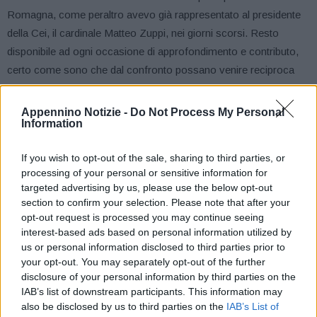
Romagna, come peraltro avevo già rappresentato al presidente
della Cei, il cardinale Matteo Zuppi, nei giorni scorsi. Resto
disponibile ad ogni occasione di approfondimento e contributo,
certo come sono che dal confronto possano venire reciproca
comprensione e collaborazione, come sempre accaduto con i
vescovi dell’Emilia-Romagna”.
Appennino Notizie -
Do Not Process My Personal
Information
Così il presidente della Regione, Stefano Bonaccini, che
If you wish to opt-out of the sale, sharing to third parties, or
prosegue: “Quanto al merito, non posso che ribadire quanto
processing of your personal or sensitive information for
espresso: le sentenze della Corte Costituzionale si applicano,
targeted advertising by us, please use the below opt-out
come prescrive la Costituzione italiana. Possono certamente
section to confirm your selection. Please note that after your
essere discusse e non condivise, ma non disattese, in ossequio
opt-out request is processed you may continue seeing
interest-based ads based on personal information utilized by
al principio di legalità”.
us or personal information disclosed to third parties prior to
your opt-out. You may separately opt-out of the further
“Come noto, la Corte Costituzionale si è pronunciata per
disclosure of your personal information by third parties on the
colmare un vuoto sulla materia prodotto dall’inerzia prolungata
IAB’s list of downstream participants. This information may
del Parlamento. E lo ha fatto, ancora una volta, chiedendo alle
also be disclosed by us to third parties on the
IAB’s List of