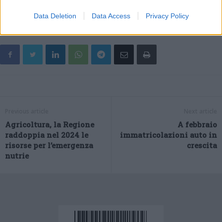
Episcopale dell’Emilia-Romagna non possa che convenire”.
Data Deletion
Data Access
Privacy Policy
Previous article
Next article
Agricoltura, la Regione
A febbraio
raddoppia nel 2024 le
immatricolazioni auto in
risorse per l’emergenza
crescita
nutrie