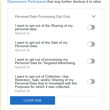
Downstream Participants
that may further disclose it to other
Camere di legiferare, di discutere e approvare una legge
third parties.
nazionale. E questo è anche il mio auspicio”.
Personal Data Processing Opt Outs
“Nell’attesa che ciò avvenga- prosegue Bonaccini- la Regione
I want to opt-out of the Sharing of my
Emilia-Romagna ha disposto con propri atti amministrativi le
personal data.
Opted In
concrete modalità di accesso all’istituto del suicidio
medicalmente assistito, mettendo le strutture del servizio
I want to opt-out of the Sale of my
Personal Data.
sanitario pubblico – indicate dalla Consulta stessa – nelle
Opted In
condizioni di garantire questo diritto al malato, attenendosi
I want to opt-out of processing my
scrupolosamente ai dettami precisi fissati dalla sentenza dell’Alta
Personal Data for Targeted Advertising.
Corte. E lo ha fatto perché ciò è dovuto in uno Stato di diritto,
Opted In
scongiurando viceversa quanto altrove già accaduto e ancora
I want to opt-out of Collection, Use,
rischia di accadere: che un paziente, peraltro in condizioni
Retention, Sale, and/or Sharing of my
Personal Data that Is Unrelated with the
drammatiche, debba ricorrere al giudice ordinario per vedersi
Purposes for which it was collected.
Opted In
riconosciuto quello che, va ribadito, è un diritto ora sancito dalla
Corte costituzionale. Sono certo- chiude il presidente della
CONFIRM
Regione- che sul principio di legalità anche la Conferenza