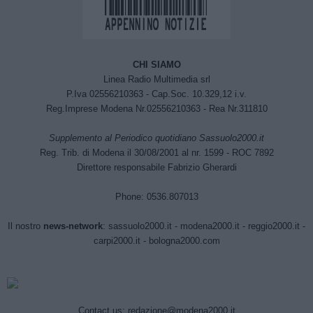
CHI SIAMO
Linea Radio Multimedia srl
P.Iva 02556210363 - Cap.Soc. 10.329,12 i.v.
Reg.Imprese Modena Nr.02556210363 - Rea Nr.311810
Supplemento al Periodico quotidiano Sassuolo2000.it
Reg. Trib. di Modena il 30/08/2001 al nr. 1599 - ROC 7892
Direttore responsabile Fabrizio Gherardi
Phone: 0536.807013
Il nostro
news-network
:
sassuolo2000.it
-
modena2000.it
-
reggio2000.it
-
carpi2000.it
-
bologna2000.com
Contact us:
redazione@modena2000.it