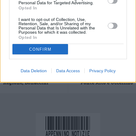
Personal Data for Targeted Advertising.
Opted In
I want to opt-out of Collection, Use,
Retention, Sale, and/or Sharing of my
Personal Data that Is Unrelated with the
Purposes for which it was collected.
Opted In
CONFIRM
Previous article
Next article
Fine vita, dichiarazione
Maltempo, a Modena
Data Deletion
Data Access
Privacy Policy
del presidente della
restano chiusi nella notte
Regione, Bonaccini
Ponte Alto e Uccellino