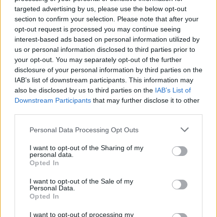
targeted advertising by us, please use the below opt-out
section to confirm your selection. Please note that after your
opt-out request is processed you may continue seeing
interest-based ads based on personal information utilized by
ROMA (ITALPRESS) – Il ministero delle Infrastrutture e dei
us or personal information disclosed to third parties prior to
Trasporti comunica che a febbraio sono state immatricolate
your opt-out. You may separately opt-out of the further
147.094 autovetture a fronte delle 130.405 iscrizioni registrate
disclosure of your personal information by third parties on the
IAB’s list of downstream participants. This information may
nello stesso mese dell’anno precedente, pari ad un aumento del
also be disclosed by us to third parties on the
IAB’s List of
12,80%. I trasferimenti di proprietà sono stati 476.067 a fronte di
Downstream Participants
that may further disclose it to other
413.223 passaggi registrati a febbraio 2023, con un aumento del
third parties.
15,21%. Il volume globale delle vendite mensili, pari a 623.161,
Personal Data Processing Opt Outs
ha interessato per il 23,60% vetture nuove e per il 76,40% vetture
usate. Le immatricolazioni rappresentano le risultanze
I want to opt-out of the Sharing of my
personal data.
dell’Archivio nazionale dei veicoli al 29 febbraio, mentre i dati
Opted In
relativi ai trasferimenti di proprietà si riferiscono alle certificazioni
I want to opt-out of the Sale of my
rilasciate dagli Uffici della Motorizzazione nel mese di febbraio.
Personal Data.
(ITALPRESS).
Opted In
– Foto: Agenzia Fotogramma –
I want to opt-out of processing my