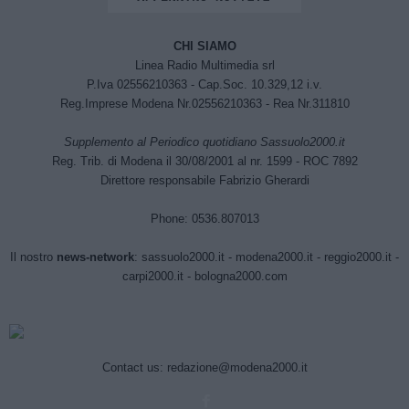
CHI SIAMO
Linea Radio Multimedia srl
P.Iva 02556210363 - Cap.Soc. 10.329,12 i.v.
Reg.Imprese Modena Nr.02556210363 - Rea Nr.311810
Supplemento al Periodico quotidiano Sassuolo2000.it
Reg. Trib. di Modena il 30/08/2001 al nr. 1599 - ROC 7892
Direttore responsabile Fabrizio Gherardi
Phone: 0536.807013
Il nostro
news-network
:
sassuolo2000.it
-
modena2000.it
-
reggio2000.it
-
carpi2000.it
-
bologna2000.com
Contact us:
redazione@modena2000.it