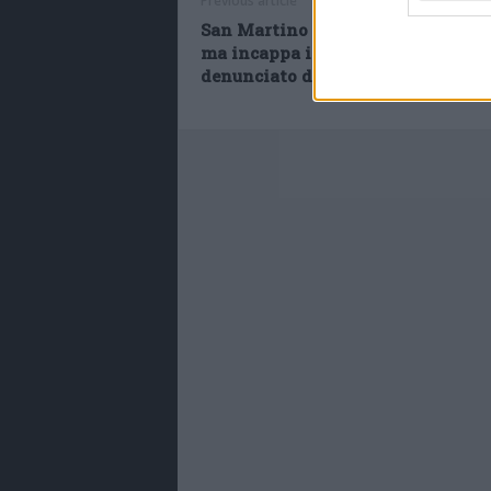
Previous article
San Martino in Rio, cerca mattone
ma incappa in truffatore seriale o
denunciato dai carabinieri