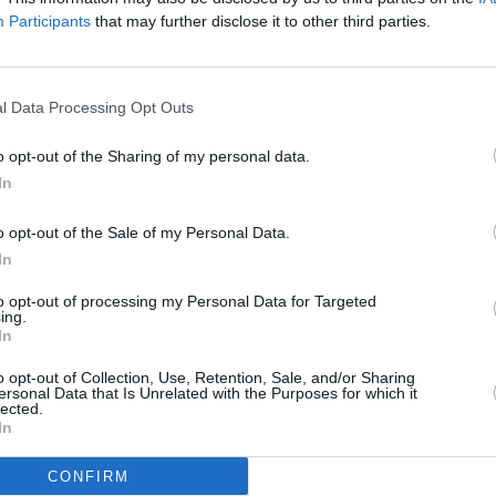
Participants
that may further disclose it to other third parties.
ockdown, pesava per il 13% del Pil e che è stato il più
lineano presidente e assessore-. Un ringraziamento, in
 In Emilia-Romagna, dove il settore è già molto
l Data Processing Opt Outs
 investire per sviluppare sempre di più l’economia
accini e Corsini-, fondamentali per la ripartenza, ci
o opt-out of the Sharing of my personal data.
a realtà che ci rende unici in tutto il mondo”.
In
o opt-out of the Sale of my Personal Data.
In
to opt-out of processing my Personal Data for Targeted
ing.
In
o opt-out of Collection, Use, Retention, Sale, and/or Sharing
ersonal Data that Is Unrelated with the Purposes for which it
lected.
In
CONFIRM