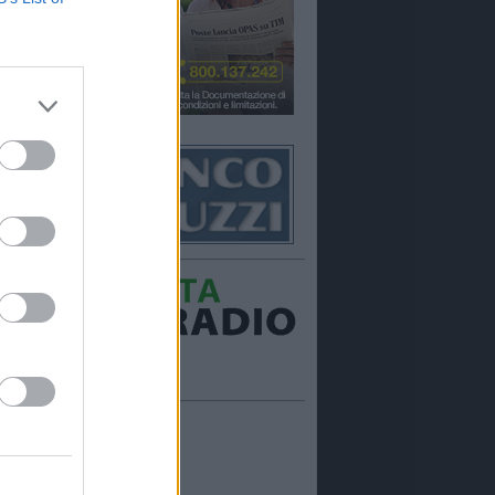
Ora in onda:
____________