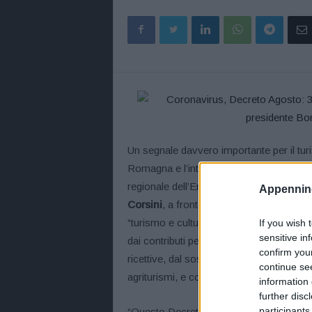
Un segnale davvero importante per il tur
Romagna e l’intero Paese”. Parole di sod
regionale dell’Emilia-Romagna,
Stefano
Appennino
Corsini
, a fronte del
Decreto Agosto
, 
“turismo e cultura”; nel
pacchetto turi
If you wish 
sensitive in
dai contributi per le attività commerciali n
confirm you
ricettive, dal sostegno ai lavoratori dipende
continue se
agriturismi, e così via.
information 
further disc
participants
“Questo Decreto, e le misure contenute, 