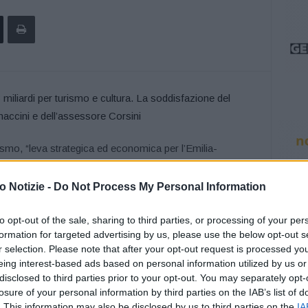
ismo, “leva strategica ed economica per l’Emilia-
disfazione quelle espresse dal presidente della Giunta
 Bonaccini
, e dall’assessore al Turismo,
Andrea
 Notizie -
Do Not Process My Personal Information
approvato ieri sera dal Governo. Tre i miliardi alla voce
smo
, in particolare, ci sono numerose misure che vanno
to opt-out of the sale, sharing to third parties, or processing of your per
formation for targeted advertising by us, please use the below opt-out s
elle città d’arte alla sospensione dell’Imu per le strutture
r selection. Please note that after your opt-out request is processed y
nti, i precari e gli stagionali agli aiuti per alberghi,
eing interest-based ads based on personal information utilized by us or
disclosed to third parties prior to your opt-out. You may separately opt-
losure of your personal information by third parties on the IAB’s list of
. This information may also be disclosed by us to third parties on the
IA
rappresentano la chiara volontà di costruire una politica