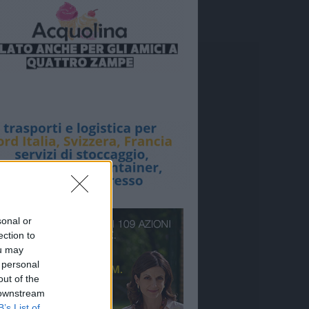
sonal or
ection to
ou may
 personal
out of the
 downstream
B’s List of