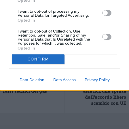
Opted In
euro.
I want to opt-out of processing my
Personal Data for Targeted Advertising.
Opted In
I want to opt-out of Collection, Use,
Retention, Sale, and/or Sharing of my
Personal Data that Is Unrelated with the
Purposes for which it was collected.
Opted In
CONFIRM
Previous article
Next article
A Sassuolo i carabinieri
Vietnam, la porta
Data Deletion
Data Access
Privacy Policy
arrestano due truffatori,
d’accesso ai mercati
falsi tecnici del gas
asiatici: una spinta
dall’accordo libero
scambio con UE