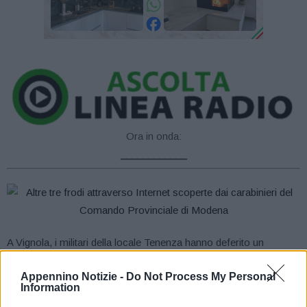
Ora in onda:
____________
A Vignola, i militari della locale Tenenza hanno deferito un
cinquantunenne romano, già noto alle forze di polizia, che dopo
Appennino Notizie -
Do Not Process My Personal
aver pubblicizzato su social network la vendita di alcuni oggetti,
Information
intascava da un malcapitato signore del luogo, attraverso ricarica