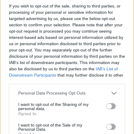
della carta, la somma di 65euro rendendosi successivamente
If you wish to opt-out of the sale, sharing to third parties, or
irreperibile senza consegnare la merce.
processing of your personal or sensitive information for
targeted advertising by us, please use the below opt-out
section to confirm your selection. Please note that after your
A Campogalliano i militari della locale stazione hanno identificato
opt-out request is processed you may continue seeing
e denunciato una quarantatreenne di origini campane, che aveva
interest-based ads based on personal information utilized by
intascato fraudolentemente la somma di 215 € per la
us or personal information disclosed to third parties prior to
sottoscrizione di una polizza assicurativa RCA risultata
your opt-out. You may separately opt-out of the further
disclosure of your personal information by third parties on the
successivamente falsa. (è il secondo caso di truffa per falsa
IAB’s list of downstream participants. This information may
RCA scoperto in queste ultime due settimane dai Carabinieri
also be disclosed by us to third parties on the
IAB’s List of
modenesi). Questa volta a farne le sapere è stato un 23enne di
Downstream Participants
that may further disclose it to other
Reggio Emilia.
third parties.
Personal Data Processing Opt Outs
Sempre a Campogalliano, i carabinieri della locale stazione
hanno identificato e denunciato alla procura della Repubblica un 4
I want to opt-out of the Sharing of my
personal data.
enne di origini campane poiché nel decorso mese di giugno,
Opted In
attraverso una falsa inserzione di locazione di un appartamento a
I want to opt-out of the Sale of my
Riccione pubblicata su Internet, aveva fraudolentemente carpito
Personal Data.
ad una malcapitata signora di Campogalliano la somma di 600