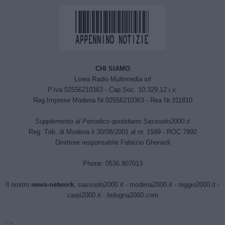
CHI SIAMO
Linea Radio Multimedia srl
P.Iva 02556210363 - Cap.Soc. 10.329,12 i.v.
Reg.Imprese Modena Nr.02556210363 - Rea Nr.311810
Supplemento al Periodico quotidiano Sassuolo2000.it
Reg. Trib. di Modena il 30/08/2001 al nr. 1599 - ROC 7892
Direttore responsabile Fabrizio Gherardi
Phone: 0536.807013
Il nostro
news-network
:
sassuolo2000.it
-
modena2000.it
-
reggio2000.it
-
carpi2000.it
-
bologna2000.com