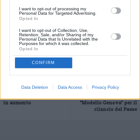
essere rispettosa di chi si è spaccato la schiena per fare grande
I want to opt-out of processing my
questo paese. E deve essere di buon senso e di modernità”.
Personal Data for Targeted Advertising.
(ITALPRESS).
Opted In
I want to opt-out of Collection, Use,
Retention, Sale, and/or Sharing of my
Personal Data that Is Unrelated with the
Purposes for which it was collected.
Opted In
CONFIRM
Data Deletion
Data Access
Privacy Policy
Previous article
Next article
Banche, a giugno prestiti
L’eredità del Ponte,
in aumento
“Modello Genova” per il
rilancio del Paese