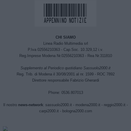
CHI SIAMO
Linea Radio Multimedia srl
P.Iva 02556210363 - Cap.Soc. 10.329,12 i.v.
Reg.Imprese Modena Nr.02556210363 - Rea Nr.311810
Supplemento al Periodico quotidiano Sassuolo2000.it
Reg. Trib. di Modena il 30/08/2001 al nr. 1599 - ROC 7892
Direttore responsabile Fabrizio Gherardi
Phone: 0536.807013
Il nostro
news-network
:
sassuolo2000.it
-
modena2000.it
-
reggio2000.it
-
carpi2000.it
-
bologna2000.com