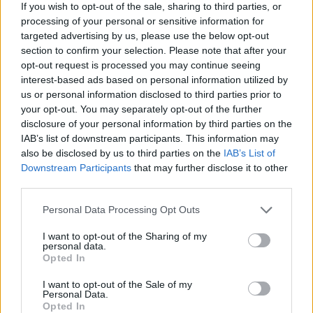
If you wish to opt-out of the sale, sharing to third parties, or
processing of your personal or sensitive information for
targeted advertising by us, please use the below opt-out
section to confirm your selection. Please note that after your
opt-out request is processed you may continue seeing
interest-based ads based on personal information utilized by
us or personal information disclosed to third parties prior to
MILANO (ITALPRESS) – “Non è una novità italiana, in altri paesi
your opt-out. You may separately opt-out of the further
esiste. Però, abbiamo capito che così come è stato introdotto,
disclosure of your personal information by third parties on the
ha consentito ad alcuni di lucrare a carico della comunità senza
IAB’s list of downstream participants. This information may
also be disclosed by us to third parties on the
IAB’s List of
effetti vistosi sull’occupazione: difficile trovare lavoro guardando
Downstream Participants
that may further disclose it to other
la tv. La strada era la defiscalizzazione delle assunzioni, con
third parties.
qualche misura per evitare i turn over di opportunità”. Così il
presidente della Regione Veneto Luca Zaia, sul Corriere della
Personal Data Processing Opt Outs
Sera invita ad andare oltre il reddito di cittadinanza e puntare sulla
I want to opt-out of the Sharing of my
riduzione delle tasse sul lavoro per poter assumere di più. Sulla
personal data.
Opted In
riforma degli ammortizzatori sociali, Zaia non ha dubbi: “Credo
che questa sia una riforma delle riforme, fondamentale anche in
I want to opt-out of the Sale of my
Personal Data.
vista del Pnrr. Parlarne oggi è impossibile, ma io credo debba
Opted In