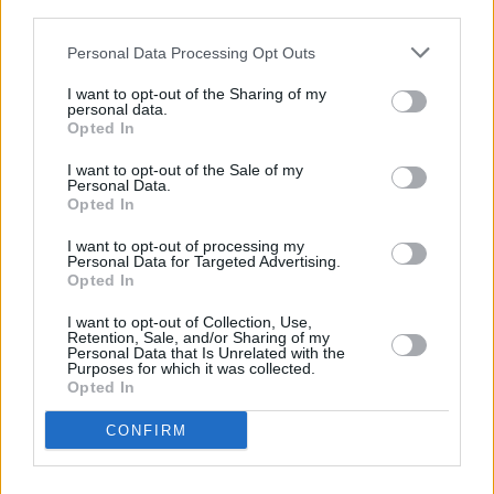
third parties.
Puglia);
33mila veicoli a Trieste sui Raccordi
Personal Data Processing Opt Outs
Autostradali RA13 ed RA14 in Friuli Venezia Giulia verso i
I want to opt-out of the Sharing of my
valichi di confine;
personal data.
68mila veicoli sulla SS36 “del Lago di Como e dello
Opted In
Spluga” in Lombardia;
I want to opt-out of the Sale of my
17mila transiti a Nus sula SS26 “della Valle D’Aosta”;
Personal Data.
15mila transiti nella zona di Comacchio, in provincia di
Opted In
Ferrara, sulla SS309 “Romea”, statale che interessa le aree
I want to opt-out of processing my
di Emilia-Romagna e Veneto.
Personal Data for Targeted Advertising.
Opted In
Inoltre, grande attenzione anche alla strada statale 148 “Pontina”
I want to opt-out of Collection, Use,
nel Lazio, rientrata in gestione ad Anas a gennaio 2019
Retention, Sale, and/or Sharing of my
Personal Data that Is Unrelated with the
nell’ambito del piano “Rientro Strade” e alla SS7 “Appia”.
Purposes for which it was collected.
Opted In
Anas anche quest’anno offre agli utenti un viaggio informato. Le
CONFIRM
notizie sulla viabilità sono disponibili sul sito stradeanas.it alla
sezione Info viabilità/Piani interventi