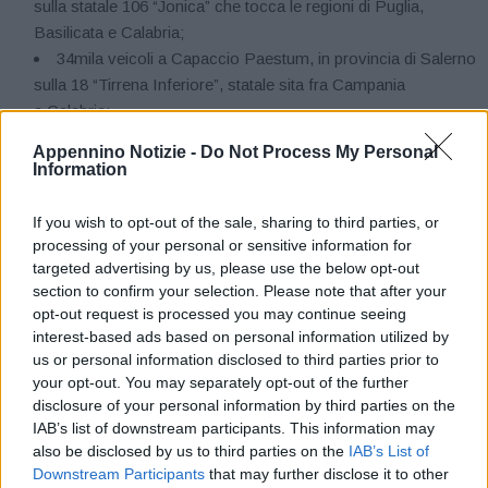
sulla statale 106 “Jonica” che tocca le regioni di Puglia,
Basilicata e Calabria;
34mila veicoli a Capaccio Paestum, in provincia di Salerno
sulla 18 “Tirrena Inferiore”, statale sita fra Campania
e Calabria;
13mila veicoli in provincia di Caltanissetta sulla A19
Appennino Notizie -
Do Not Process My Personal
“Palermo-Catania” in Sicilia;
Information
45mila in provincia di Palermo sulla A29 “Palermo-Mazara
del Vallo”, sempre in Sicilia;
If you wish to opt-out of the sale, sharing to third parties, or
35 mila veicoli a Cagliari sulla strada statale 131 “Carlo
processing of your personal or sensitive information for
Felice” in Sardegna;
targeted advertising by us, please use the below opt-out
section to confirm your selection. Please note that after your
39mila veicoli nell’area di Perugia lungo l’itinerario
opt-out request is processed you may continue seeing
E45 (SS675 e SS3 bis) che interessa Umbria, Toscana,
interest-based ads based on personal information utilized by
Emilia-Romagna;
us or personal information disclosed to third parties prior to
35mila veicoli nel livornese sulla SS1 “Aurelia” (direttrice
your opt-out. You may separately opt-out of the further
che interessa Lazio, Toscana e Liguria);
disclosure of your personal information by third parties on the
52mila veicoli a Brindisi sulla SS16 “Adriatica” (direttrice
IAB’s list of downstream participants. This information may
della costa Adriatica che parte da Padova in Veneto per
also be disclosed by us to third parties on the
IAB’s List of
Downstream Participants
that may further disclose it to other
terminare a Santa Maria di Leuca, nell’estremo sud della