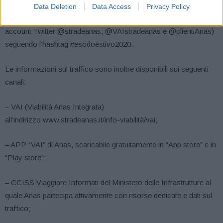
(link www.stradeanas.it/it/piani-interventi) e attraverso i canali
Data Deletion
Data Access
Privacy Policy
social corporate (Facebook.com/stradeanas e gli
account Twitter @stradeanas, @VAIstradeanas e @clientiAnas)
seguendo l’hashtag #esodoestivo2020.
Le informazioni sul traffico sono inoltre disponibili sui seguenti
canali:
– VAI (Viabilità Anas Integrata)
all’indirizzo www.stradeanas.it/info-viabilità/vai;
– APP “VAI” di Anas, scaricabile gratuitamente in “App store” e in
“Play store”;
– CCISS Viaggiare Informati del Ministero delle Infrastrutture al
quale Anas partecipa attivamente con risorse dedicate e dati sul
traffico;