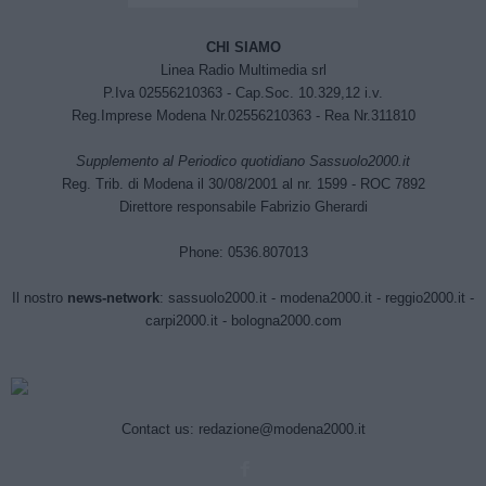
CHI SIAMO
Linea Radio Multimedia srl
P.Iva 02556210363 - Cap.Soc. 10.329,12 i.v.
Reg.Imprese Modena Nr.02556210363 - Rea Nr.311810
Supplemento al Periodico quotidiano Sassuolo2000.it
Reg. Trib. di Modena il 30/08/2001 al nr. 1599 - ROC 7892
Direttore responsabile Fabrizio Gherardi
Phone: 0536.807013
Il nostro
news-network
:
sassuolo2000.it
-
modena2000.it
-
reggio2000.it
-
carpi2000.it
-
bologna2000.com
Contact us:
redazione@modena2000.it