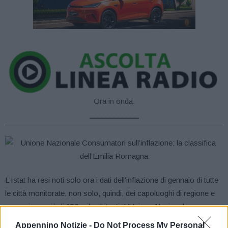
Ora in onda:
____________
L’Istat ha resi noti solo ora i dati dell’inflazione di gennaio di tutte
le città monitorate, non solo, quindi, dei capoluoghi di regione e
comuni con più di 150 mila abitanti. L’Unione Nazionale
Consumatori ha stilato, quindi, la classifica delle città più care
Appennino Notizie -
Do Not Process My Personal