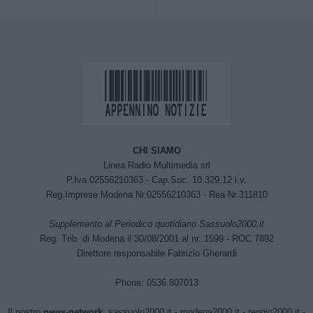
CHI SIAMO
Linea Radio Multimedia srl
P.Iva 02556210363 - Cap.Soc. 10.329,12 i.v.
Reg.Imprese Modena Nr.02556210363 - Rea Nr.311810
Supplemento al Periodico quotidiano Sassuolo2000.it
Reg. Trib. di Modena il 30/08/2001 al nr. 1599 - ROC 7892
Direttore responsabile Fabrizio Gherardi
Phone: 0536.807013
Il nostro
news-network
:
sassuolo2000.it
-
modena2000.it
-
reggio2000.it
-