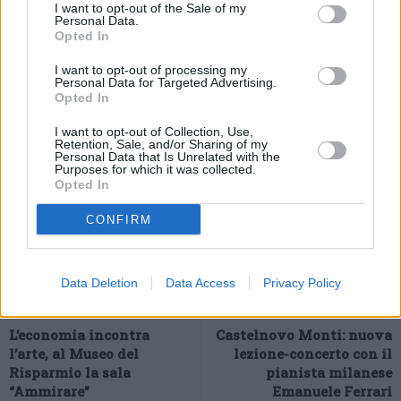
I want to opt-out of the Sale of my
con -0,2% ed un risparmio a famiglia pari a 54 euro. La città più
Personal Data.
Opted In
virtuosa è Reggio Emilia con -0,4%, pari ad una minor spesa di
109 euro, un dato che la colloca al 2° posto delle migliori città
I want to opt-out of processing my
Personal Data for Targeted Advertising.
con più di 150 mila abitanti e al 4° nella classifica totale delle città
Opted In
più risparmiose.
I want to opt-out of Collection, Use,
Retention, Sale, and/or Sharing of my
Personal Data that Is Unrelated with the
Purposes for which it was collected.
Opted In
CONFIRM
Data Deletion
Data Access
Privacy Policy
Previous article
Next article
L’economia incontra
Castelnovo Monti: nuova
l’arte, al Museo del
lezione-concerto con il
Risparmio la sala
pianista milanese
“Ammirare”
Emanuele Ferrari