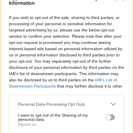
dell’Emilia Romagna, in termini di aumento del costo della vita.
Information
If you wish to opt-out of the sale, sharing to third parties, or
In testa alla graduatoria,
Rimini,
dove l’inflazione pari all’1%, si
processing of your personal or sensitive information for
traduce nella maggior spesa aggiuntiva annua, equivalente a 272
targeted advertising by us, please use the below opt-out
euro per una famiglia media e che la colloca al 22° posto della
section to confirm your selection. Please note that after your
graduatoria nazionale delle città più care. Medaglia d’argento per
opt-out request is processed you may continue seeing
Bologna
, dove l’inflazione dello 0,8% determina un incremento di
interest-based ads based on personal information utilized by
us or personal information disclosed to third parties prior to
spesa annuo pari a 223 a famiglia (34° posto in Italia).
your opt-out. You may separately opt-out of the further
disclosure of your personal information by third parties on the
Sul gradino più basso del podio
Ferrara
che con +0,6% ha una
IAB’s list of downstream participants. This information may
spesa supplementare pari a 163 euro annui per una famiglia tipo,
also be disclosed by us to third parties on the
IAB’s List of
Downstream Participants
that may further disclose it to other
sotto la media nazionale pari a 188 euro (46° in Italia).
third parties.
Al quarto posto, ex aequo,
Parma
e
Forlì Cesena
(+0,4% e
Personal Data Processing Opt Outs
+109 euro per entrambe), poi
Ravenna
(+0,3%, +82 euro).
I want to opt-out of the Sharing of my
personal data.
Sotto la media dell’Emilia Romagna (+0,3%, pari a 79 euro) si
Opted In
collocano
Piacenza
(+0,2%, +54 euro),
Modena, in deflazione