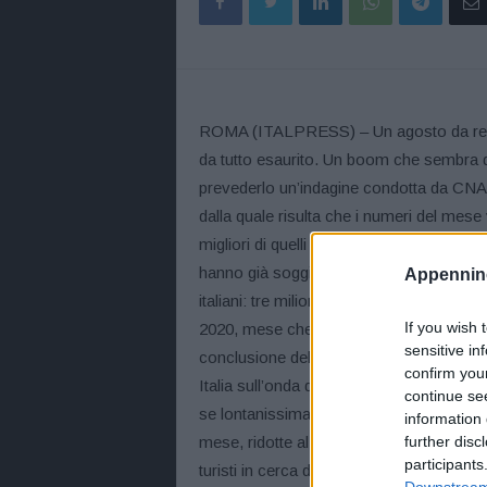
ROMA (ITALPRESS) – Un agosto da recor
da tutto esaurito. Un boom che sembra de
prevederlo un’indagine condotta da CNA T
dalla quale risulta che i numeri del mese
migliori di quelli del 2019. Perlomeno p
hanno già soggiornato) nelle strutture rice
Appennino
italiani: tre milioni in più rispetto al 20
If you wish 
2020, mese che l’anno scorso aveva benef
sensitive in
conclusione del primo confinamento. Quattr
confirm you
Italia sull’onda dell’effetto positivo de
continue se
se lontanissima dal pre-pandemia. Nella se
information 
further disc
mese, ridotte al lumicino le speranze di 
participants
turisti in cerca di una sistemazione per l
Downstream 