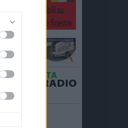
Ora in onda:
____________