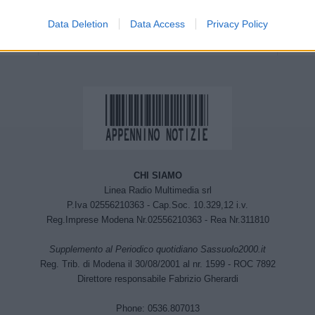
milioni di euro per la manutenzione
straordinaria delle strade comunali
Data Deletion
Data Access
Privacy Policy
CHI SIAMO
Linea Radio Multimedia srl
P.Iva 02556210363 - Cap.Soc. 10.329,12 i.v.
Reg.Imprese Modena Nr.02556210363 - Rea Nr.311810
Supplemento al Periodico quotidiano Sassuolo2000.it
Reg. Trib. di Modena il 30/08/2001 al nr. 1599 - ROC 7892
Direttore responsabile Fabrizio Gherardi
Phone: 0536.807013