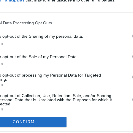
ontagna, terme, laghi, colline e borghi.
 le preferite da connazionali e stranieri. L’indagine di
 agosto 11,2 milioni di vacanzieri pernotteranno in
l Data Processing Opt Outs
tional” quali spiagge private, Spa, servizi termali. Sfiorano
) i turisti, in continua crescita, che stanno scegliendo le
o opt-out of the Sharing of my personal data.
t, residence, agriturismi, camping e villaggi vacanze.
In
o opt-out of the Sale of my Personal Data.
In
to opt-out of processing my Personal Data for Targeted
ing.
In
o opt-out of Collection, Use, Retention, Sale, and/or Sharing
ersonal Data that Is Unrelated with the Purposes for which it
lected.
In
Next article
CONFIRM
tura
Viabilità in Appennino: in arrivo 1,5