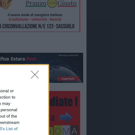
sonal or
ection to
ou may
 personal
out of the
 downstream
B’s List of