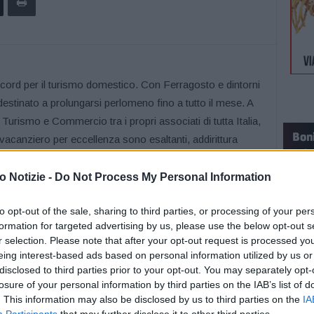
d per il turismo domestico. Con Ferragosto e dintorni
stinato a prolungarsi perlomeno fino a tutto il mese. A
urismo e Commercio tra i propri associati di tutta Italia,
 vacanziero per eccellenza sono esaltanti, addirittura
er quanto riguarda i connazionali che soggiorneranno (e/o
ttive del nostro Paese. Saranno infatti 13 milioni i turisti
 Notizie -
Do Not Process My Personal Information
19 (anno precedente la pandemia) e 2,4 milioni sull’agosto
to opt-out of the sale, sharing to third parties, or processing of your per
iciato della concentrazione delle ferie estive a
formation for targeted advertising by us, please use the below opt-out s
o milioni, invece, saranno i turisti stranieri sbarcati in
r selection. Please note that after your opt-out request is processed y
l lasciapassare europeo. Una presenza consistente, anche
eing interest-based ads based on personal information utilized by us or
ttimana a cavallo di Ferragosto, tra il 12 e il 19 del
disclosed to third parties prior to your opt-out. You may separately opt-
losure of your personal information by third parties on the IAB’s list of
trovare un posto per dormire: saranno ben otto milioni i
. This information may also be disclosed by us to third parties on the
IA
a notte. In cima alle preferenze dei vacanzieri saranno le
Participants
that may further disclose it to other third parties.