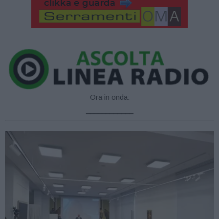
Ora in onda:
____________