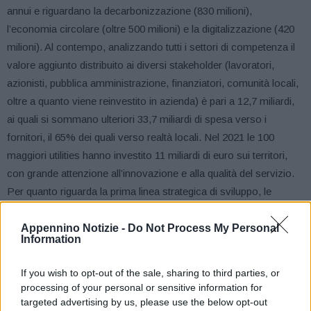
annui e riguardano la decarbonizzazione (830 milioni),
l’economia circolare (oltre 500 milioni) e la digitalizzazione (420
milioni). Al contempo, analizzando tutti i settori di competenza il
valore aggiunto distribuito ai diversi stakeholder (lavoratori,
azionisti, pubblica amministrazione, finanziatori, comunità locali,
oltre a quanto viene reinvestito in azienda) è pari a 12,7 miliardi,
ai quali si sommano ulteriori 33,7 miliardi di spesa verso i
fornitori, il 65% dei quali verso realtà locali. Nel 2021 le 100
maggiori utilities hanno investito 11 miliardi di euro sui territori,
con grande attenzione all’innovazione e alla qualità del servizio.
Per quanto riguarda la prima linea strategica di sviluppo, le
utilities possono contribuire in modo significativo al
conseguimento degli obiettivi nazionali sulle rinnovabili, in
Appennino Notizie -
Do Not Process My Personal
Information
particolare nel settore fotovoltaico ed eolico, ma anche in quello
idroelettrico e del teleriscaldamento: ciò a patto di attivare misure
If you wish to opt-out of the sale, sharing to third parties, or
abilitanti che supportino gli investimenti per il rifacimento o
processing of your personal or sensitive information for
potenziamento degli impianti esistenti e per le progettualità che
targeted advertising by us, please use the below opt-out