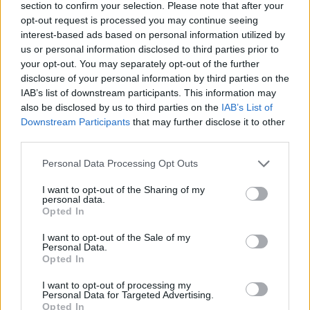
section to confirm your selection. Please note that after your
valorizzano le sinergie intersettoriali.
opt-out request is processed you may continue seeing
Il contributo allo sviluppo delle molecole verdi capitalizza invece
interest-based ads based on personal information utilized by
la circolarità degli investimenti intersettoriali di cui queste imprese
us or personal information disclosed to third parties prior to
sono capaci: basti pensare alla produzione di biogas e
your opt-out. You may separately opt-out of the further
disclosure of your personal information by third parties on the
biometano dai rifiuti organici o dai fanghi di depurazione.
IAB’s list of downstream participants. This information may
Risulterà essenziale sfruttare gli asset esistenti e massimizzare
also be disclosed by us to third parties on the
IAB’s List of
le sinergie tra i diversi settori in ottica circolare per la produzione
Downstream Participants
that may further disclose it to other
di gas rinnovabili.
third parties.
Le infrastrutture energetiche di distribuzione rappresentano l’asse
Personal Data Processing Opt Outs
portante e abilitante per l’attuazione della transizione e il
conseguimento degli obiettivi di decarbonizzazione, sicurezza
I want to opt-out of the Sharing of my
personal data.
energetica e sostenibilità; in quest’ottica, dalle utilities può arrivare
Opted In
un importante contributo per quanto riguarda la flessibilità e la
I want to opt-out of the Sale of my
sicurezza delle reti elettriche, la riconversione tecnologica delle
Personal Data.
reti gas volta alla gestione dei nuovi green gas e l’integrazione tra
Opted In
i settori gas e power.
I want to opt-out of processing my
Anche l’efficienza energetica gioca un ruolo rilevante nel
Personal Data for Targeted Advertising.
Opted In