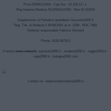
P.Iva 02556210363 - Cap.Soc. 10.329,12 i.v.
Reg.Imprese Modena Nr.02556210363 - Rea Nr.311810
Supplemento al Periodico quotidiano Sassuolo2000.it
Reg. Trib. di Modena il 30/08/2001 al nr. 1599 - ROC 7892
Direttore responsabile Fabrizio Gherardi
Phone: 0536.807013
Il nostro
news-network
:
sassuolo2000.it
-
modena2000.it
-
reggio2000.it
-
carpi2000.it
-
bologna2000.com
Contact us:
redazione@modena2000.it