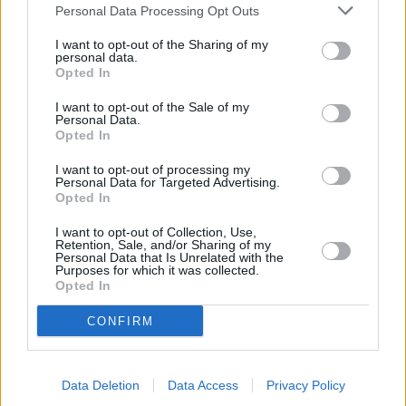
Personal Data Processing Opt Outs
necessario, con chi di dovere. “Non possiamo prevedere cosa
accadrà con il numero di casi di coronavirus. Quindi
I want to opt-out of the Sharing of my
personal data.
continueremo le discussioni se ci fosse un picco di casi – ha
Opted In
sottolineato Muto – Abbiamo concordato che in base alla
I want to opt-out of the Sale of my
situazione del coronavirus, convocheremo di nuovo colloqui a
Personal Data.
cinque. A questo punto, i casi di contagio potrebbero aumentare
Opted In
o diminuire, quindi penseremo a cosa fare quando si presenterà
I want to opt-out of processing my
la situazione”. I casi di Covid-19 sono in aumento a Tokyo e i
Personal Data for Targeted Advertising.
Opted In
Giochi, rinviati lo scorso anno a causa della pandemia, si
terranno senza spettatori.
I want to opt-out of Collection, Use,
Retention, Sale, and/or Sharing of my
(ITALPRESS).
Personal Data that Is Unrelated with the
Purposes for which it was collected.
Opted In
CONFIRM
Data Deletion
Data Access
Privacy Policy