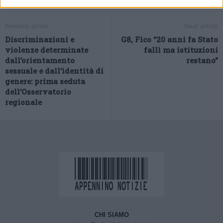
Previous article
Next article
Discriminazioni e
G8, Fico “20 anni fa Stato
violenze determinate
fallì ma istituzioni
dall’orientamento
restano”
sessuale e dall’identità di
genere: prima seduta
dell’Osservatorio
regionale
CHI SIAMO