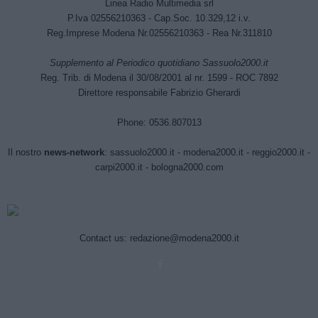
Linea Radio Multimedia srl
P.Iva 02556210363 - Cap.Soc. 10.329,12 i.v.
Reg.Imprese Modena Nr.02556210363 - Rea Nr.311810
Supplemento al Periodico quotidiano Sassuolo2000.it
Reg. Trib. di Modena il 30/08/2001 al nr. 1599 - ROC 7892
Direttore responsabile Fabrizio Gherardi
Phone: 0536.807013
Il nostro
news-network
:
sassuolo2000.it
-
modena2000.it
-
reggio2000.it
-
carpi2000.it
-
bologna2000.com
Contact us:
redazione@modena2000.it