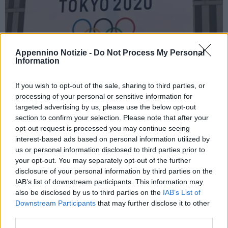
Appennino Notizie -
Do Not Process My Personal
Information
If you wish to opt-out of the sale, sharing to third parties, or
TOKYO (GIAPPONE) (ITALPRESS) – Toshiro Muto non
processing of your personal or sensitive information for
esclude la cancellazione all’ultimora delle Olimpiadi di Tokyo2020
targeted advertising by us, please use the below opt-out
section to confirm your selection. Please note that after your
a causa del Covid-19. Ci sono stati altri 10 casi di nuovo
opt-out request is processed you may continue seeing
Coronavirus nelle ultime 24 ore, portando il numero totale delle
interest-based ads based on personal information utilized by
persone contagiate a 68; un allarme che il capo organizzatore dei
us or personal information disclosed to third parties prior to
Giochi Estivi giapponesi non solo non trascura ma anzi tiene
your opt-out. You may separately opt-out of the further
decisamente d’occhio, ammettendo anche la possibilità, in
disclosure of your personal information by third parties on the
IAB’s list of downstream participants. This information may
extremis, di annullare la rassegna a cinque cerchi. Alla domanda,
also be disclosed by us to third parties on the
IAB’s List of
in conferenza stampa, se i Giochi, che dovrebbero aprirsi
Downstream Participants
that may further disclose it to other
venerdì, potrebbero essere ancora cancellati, Muto ha ammesso
third parties.
che terrà d’occhio i numeri dei contagi e ne discuterà, se