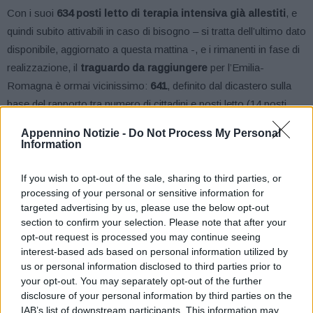
Con i suoi
634 posti letto di terapia intensiva già allestiti
, e
quindi subito attivabili in caso di bisogno – si tratta dell’ultimo dato
disponibile, aggiornato a questa mattina -, e i rimanenti in fase di
realizzazione, il
traguardo da raggiungere
per l’Emilia-
Romagna è ormai vicinissimo:
641
, definito dal dicastero sulla
base del rapporto tra numero di cittadini e posti letto (14 posti
ogni 100mila abitanti). Rispetto ai
pazienti Covid ricoverati
a
Appennino Notizie -
Do Not Process My Personal
ieri in Emilia-Romagna in terapia intensiva, 61 in totale, risulta
Information
occupato circa il
10% dei posti letto della rete regionale.
If you wish to opt-out of the sale, sharing to third parties, or
processing of your personal or sensitive information for
Anche rispetto all’
impiego dei ventilatori polmonari,
l’Emilia-
targeted advertising by us, please use the below opt-out
Romagna non li ha lasciati inutilizzati, al contrario ha
usato il
section to confirm your selection. Please note that after your
100% della strumentazione
ricevuta dal Commissario.
opt-out request is processed you may continue seeing
interest-based ads based on personal information utilized by
Dei 634 posti totali, 301 sono quelli di terapia intensiva già
us or personal information disclosed to third parties prior to
your opt-out. You may separately opt-out of the further
dedicati ai pazienti Covid: 129 pronti e in parte utilizzati, ulteriori
disclosure of your personal information by third parties on the
128 allestiti e liberi in caso di necessità, a cui se ne
IAB’s list of downstream participants. This information may