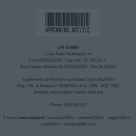
CHI SIAMO
Linea Radio Multimedia srl
P.Iva 02556210363 - Cap.Soc. 10.329,12 i.v.
Reg.Imprese Modena Nr.02556210363 - Rea Nr.311810
Supplemento al Periodico quotidiano Sassuolo2000.it
Reg. Trib. di Modena il 30/08/2001 al nr. 1599 - ROC 7892
Direttore responsabile Fabrizio Gherardi
Phone: 0536.807013
Il nostro
news-network
:
sassuolo2000.it
-
modena2000.it
-
reggio2000.it
-
carpi2000.it
-
bologna2000.com