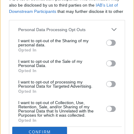
aggiungeranno 30 da inaugurare nei prossimi giorni al Policlinico
also be disclosed by us to third parties on the
IAB’s List of
di Modena e 14 al Policlinico Sant’Orsola di Bologna, a
Downstream Participants
that may further disclose it to other
third parties.
completamento del Covid Intensive Care, l’hub regionale di
terapia intensiva.
Personal Data Processing Opt Outs
I want to opt-out of the Sharing of my
Peraltro, già
nella fase del picco epidemico
, la scorsa
personal data.
primavera, grazie al
piano regionale di rafforzamento e
Opted In
integrazione della rete di terapia intensiva
messo a punto
I want to opt-out of the Sale of my
insieme alle Aziende sanitarie, l’Emilia-Romagna, tra le regioni più
Personal Data.
Opted In
colpite,
aveva assicurato la disponibilità di 690 posti,
di cui
573 dedicati a pazienti Covid, che nei mesi successivi sono stati
I want to opt-out of processing my
Personal Data for Targeted Advertising.
riconvertiti al loro precedente utilizzo.
Opted In
E poiché la pianificazione riguarda sì la terapia intensiva, ma
I want to opt-out of Collection, Use,
Retention, Sale, and/or Sharing of my
anche
l’area non critica
, ad oggi in Emilia-Romagna sono già
Personal Data that Is Unrelated with the
Purposes for which it was collected.
disponibili
668 posti letto Covid
. Dotazione che viene
Opted In
costantemente aggiornata, sulla base di una serie di indicatori
CONFIRM
relativi all’andamento dell’epidemia, per garantire una disponibilità