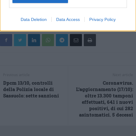
adeguata alla gestione dell’epidemia e delle altre attività sanitarie.
Data Deletion
Data Access
Privacy Policy
Previous article
Next article
Dpcm 13/10, controlli
Coronavirus.
della Polizia locale di
L’aggiornamento (17/10):
Sassuolo: sette sanzioni
oltre 13.300 tamponi
effettuati, 641 i nuovi
positivi, di cui 282
asintomatici. 5 decessi