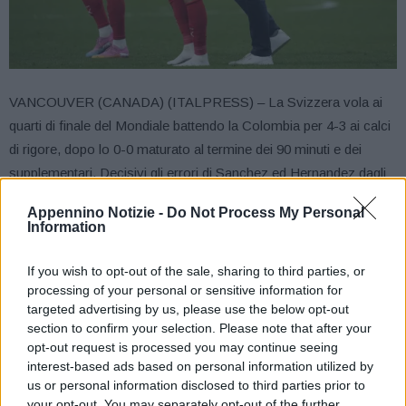
VANCOUVER (CANADA) (ITALPRESS) – La Svizzera vola ai
quarti di finale del Mondiale battendo la Colombia per 4-3 ai calci
di rigore, dopo lo 0-0 maturato al termine dei 90 minuti e dei
supplementari. Decisivi gli errori di Sanchez ed Hernandez dagli
undici metri, che rendono indolore il penalty fallito da Akanji. Ora
Appennino Notizie -
Do Not Process My Personal
ai quarti c’è la sfida contro l’Argentina, fresca del successo in
Information
rimonta sull’Egitto.
La Svizzera sceglie la prudenza in avvio di gara, rimanendo
If you wish to opt-out of the sale, sharing to third parties, or
processing of your personal or sensitive information for
arretrata e concedendo il possesso agli avversari, che trovano la
targeted advertising by us, please use the below opt-out
prima occasione al 20′, quando Puerta tenta la conclusione a
section to confirm your selection. Please note that after your
giro sul secondo palo: Kobel vola e intercetta la sfera. La palla
opt-out request is processed you may continue seeing
gol sembra animare anche la Svizzera. Al 30′ Rieder entra in area
interest-based ads based on personal information utilized by
e chiama Vargas alla prima parata del match. Due minuti dopo ci
us or personal information disclosed to third parties prior to
your opt-out. You may separately opt-out of the further