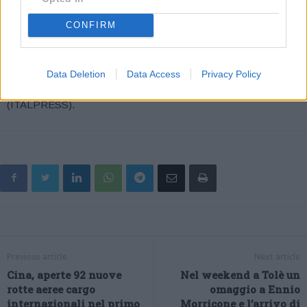
incredibilmente oltre la traversa. Si vai ai rigori, dove pesano la
CONFIRM
traversa di Sanchez e il penalty parato a Hernandez. Sbaglia
anche l’interista Akanji, ma la Svizzera è comunque ai quarti di
finale.
Data Deletion
Data Access
Privacy Policy
– foto Ipa Agency –
(ITALPRESS).
Previous article
Next article
Cina, aperte 92 nuove
Nel weekend a Tolè un
rotte aeree cargo
omaggio a Ennio
internazionali nel primo
Morricone e l’arrivo di