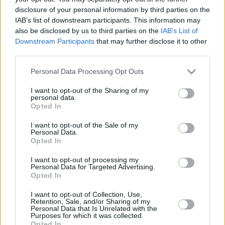
prova anche Ndoye, ma il suo diagonale di sinistro non crea
disclosure of your personal information by third parties on the
problemi all’estremo difensore colombiano. Succede poco altro
IAB’s list of downstream participants. This information may
in un primo tempo che va in archivio sul risultato di 0-0.
also be disclosed by us to third parties on the
IAB’s List of
Il match stenta a decollare anche nei secondi 45 minuti. La
Downstream Participants
that may further disclose it to other
third parties.
Svizzera prova a mantenersi in avanti come prima dell’intervallo,
ma senza creare grossi pericoli in area. Al 53′ ci prova Rieder su
Personal Data Processing Opt Outs
punizione, ma il suo tiro finisce sull’esterno della rete. Quasi
I want to opt-out of the Sharing of my
inoperoso, invece, il portiere elvetico Kobel nella ripresa. Il gioco
personal data.
è sempre più spezzettato, interrotto frequentemente dai fischi
Opted In
dell’arbitro per un numero di falli crescente rispetto alla prima
I want to opt-out of the Sale of my
fetta di gara. Nel recupero rischia la Colombia con una
Personal Data.
Opted In
conclusione di Ndoye che termina a lato. Il match scivola verso
gli inevitabili supplementari. Al 99′ arriva l’occasione più grande
I want to opt-out of processing my
Personal Data for Targeted Advertising.
della partita, con un colpo di testa di Lucumi su angolo che
Opted In
manda la palla sulla traversa. Poco dopo chance importante
I want to opt-out of Collection, Use,
anche per la Svizzera, con il neo entrato Amdouni che chiama al
Retention, Sale, and/or Sharing of my
Personal Data that Is Unrelated with the
grande intervento Vargas. A cinque minuti dal 120′, Campaz si
Purposes for which it was collected.
presenta davanti a Kobel, ma da posizione ravvicinata spara
Opted In