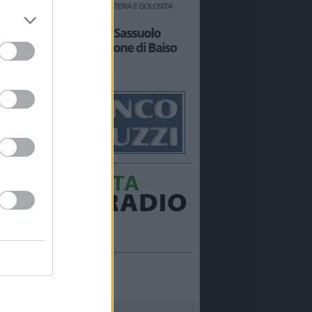
Ora in onda:
____________