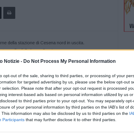
 Notizie -
Do Not Process My Personal Information
e programmati lavori di manutenzione delle barriere di
notti consecutive di mercoledì 21, giovedì 22 e venerdì 23
to opt-out of the sale, sharing to third parties, or processing of your per
a la stazione di Cesena nord, in uscita per chi proviene da
formation for targeted advertising by us, please use the below opt-out s
r selection. Please note that after your opt-out request is processed y
eing interest-based ads based on personal information utilized by us or
stazione di Cesena o di Forlì.
disclosed to third parties prior to your opt-out. You may separately opt-
losure of your personal information by third parties on the IAB’s list of
ta annullata la chiusura della stazione di Bologna San
. This information may also be disclosed by us to third parties on the
IA
A1 Milano-Napoli nelle due notti consecutive di giovedì 22
Participants
that may further disclose it to other third parties.
 22:00 alle 6:00.