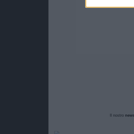
Il nostro
news