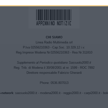
CHI SIAMO
Linea Radio Multimedia srl
P.Iva 02556210363 - Cap.Soc. 10.329,12 i.v.
Reg.Imprese Modena Nr.02556210363 - Rea Nr.311810
Supplemento al Periodico quotidiano Sassuolo2000.it
Reg. Trib. di Modena il 30/08/2001 al nr. 1599 - ROC 7892
Direttore responsabile Fabrizio Gherardi
Phone: 0536.807013
-network
:
sassuolo2000.it
-
modena2000.it
-
reggio2000.it
-
carpi2000.it
-
bol