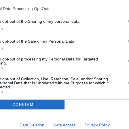
l Data Processing Opt Outs
o opt-out of the Sharing of my personal data.
In
o opt-out of the Sale of my Personal Data.
In
to opt-out of processing my Personal Data for Targeted
ing.
In
Next article
o opt-out of Collection, Use, Retention, Sale, and/or Sharing
ersonal Data that Is Unrelated with the Purposes for which it
rrivo
Previsioni meteo Emilia Romagna,
lected.
venerdì 23 luglio
In
CONFIRM
Data Deletion
Data Access
Privacy Policy