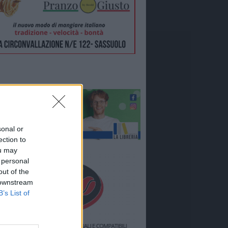
sonal or
ection to
ou may
 personal
out of the
 downstream
B’s List of