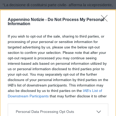
“La decisione di costituirsi parte civile- afferma la vicepresidente,
Elly Schlein, presente oggi in Aula, in rappresentanza della
Regione e a fianco dell’Associazione dei familiari e del Comune
Appennino Notizie -
Do Not Process My Personal
Information
di Bologna- era stata presa da tempo dalla Regione e dal
presidente Bonaccini e adesso viene avanzata nel rispetto delle
If you wish to opt-out of the sale, sharing to third parties, or
procedure previste”.
processing of your personal or sensitive information for
targeted advertising by us, please use the below opt-out
“Il processo – aggiunge Schlein- dovrà ricostruire le
section to confirm your selection. Please note that after your
opt-out request is processed you may continue seeing
responsabilità ai massimi livelli, cercando di individuare i
interest-based ads based on personal information utilized by
mandanti e finanziatori di una delle pagine più buie del nostro
us or personal information disclosed to third parties prior to
Paese. È un dovere, in rappresentanza della comunità regionale,
your opt-out. You may separately opt-out of the further
essere al fianco dell’associazione dei familiari delle vittime della
disclosure of your personal information by third parties on the
strage la cui tenacia e determinazione fa sì che oggi si apra un
IAB’s list of downstream participants. This information may
also be disclosed by us to third parties on the
IAB’s List of
processo che speriamo porti alla piena verità che chiediamo e
Downstream Participants
that may further disclose it to other
aspettiamo da quarant’anni”.
third parties.
“Tanti ne sono passati – ricorda la vicepresidente- da quel
Personal Data Processing Opt Outs