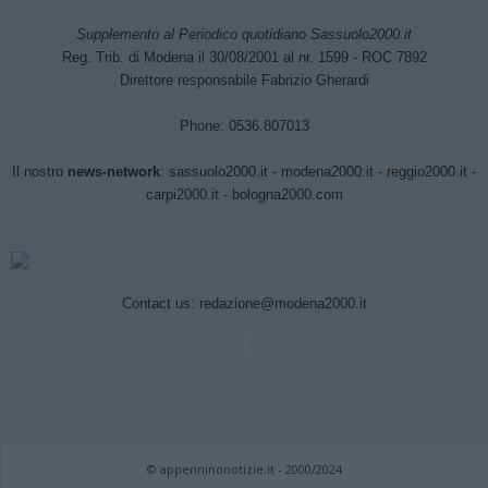
Supplemento al Periodico quotidiano Sassuolo2000.it
Reg. Trib. di Modena il 30/08/2001 al nr. 1599 - ROC 7892
Direttore responsabile Fabrizio Gherardi
Phone: 0536.807013
Il nostro
news-network
:
sassuolo2000.it
-
modena2000.it
-
reggio2000.it
-
carpi2000.it
-
bologna2000.com
Contact us:
redazione@modena2000.it
© appenninonotizie.it - 2000/2024