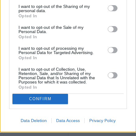
terribile 2 agosto, che resta impresso nella coscienza del Paese
I want to opt-out of the Sharing of my
come un evento tragico e come una ferita sempre aperta, per le
personal data.
Opted In
tante vite spezzate e per le sofferenze delle famiglie. Questo
nuovo capitolo, grazie al lavoro attento e meticoloso svolto nelle
I want to opt-out of the Sale of my
Personal Data.
indagini dalla Procura generale, riaccende le speranze di ottenere
Opted In
una completa verità. Fino ad allora- conclude Schlein- come
I want to opt-out of processing my
Regione proseguiremo nel nostro impegno, a fianco
Personal Data for Targeted Advertising.
Opted In
dell’Associazione dei familiari delle vittime e delle altre Istituzioni,
sempre sostenute da una larga partecipazione della comunità
I want to opt-out of Collection, Use,
Retention, Sale, and/or Sharing of my
bolognese e regionale”.
Personal Data that Is Unrelated with the
Purposes for which it was collected.
Opted In
CONFIRM
Data Deletion
Data Access
Privacy Policy