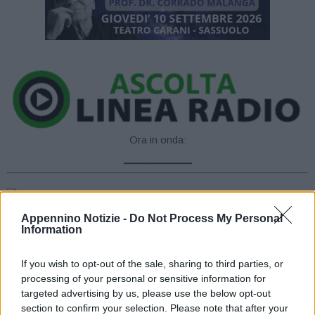
Ora in onda:
____________
Appennino Notizie -
Do Not Process My Personal
Information
Sulla A1 Milano-Napoli, per consentire lavori di pavimentazione,
If you wish to opt-out of the sale, sharing to third parties, or
dalle 22:00 di questa sera, giovedì 29 febbraio, alle 6:00 di
processing of your personal or sensitive information for
venerdì 1 marzo, sarà chiuso il tratto compreso tra Terre di
targeted advertising by us, please use the below opt-out
Canossa Campegine e Reggio Emilia, verso Bologna.
section to confirm your selection. Please note that after your