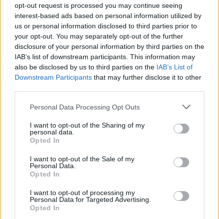
opt-out request is processed you may continue seeing
interest-based ads based on personal information utilized by
L’area di parcheggio “Crostolo ovest”, situata nel suddetto tratto,
us or personal information disclosed to third parties prior to
sarà chiusa dalle 17:00 di oggi, giovedì 29 febbraio, alle 6:00 di
your opt-out. You may separately opt-out of the further
venerdì 1 marzo.
disclosure of your personal information by third parties on the
IAB’s list of downstream participants. This information may
In alternativa, dopo l’uscita obbligatoria alla stazione di Terre di
also be disclosed by us to third parties on the
IAB’s List of
Downstream Participants
that may further disclose it to other
Canossa Campegine, percorrere la viabilità ordinaria: SP111, via
third parties.
Bertona, SS9 via Emilia, viale Martiri di Piazza Tienanmen,
SS722, viale Trattati di Roma e rientrare sulla A1 alla stazione di
Personal Data Processing Opt Outs
Reggio Emilia.
I want to opt-out of the Sharing of my
personal data.
Opted In
I want to opt-out of the Sale of my
Personal Data.
Opted In
I want to opt-out of processing my
Personal Data for Targeted Advertising.
Opted In