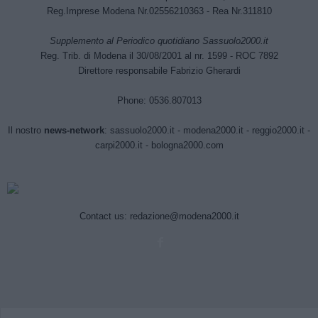
Reg.Imprese Modena Nr.02556210363 - Rea Nr.311810
Supplemento al Periodico quotidiano Sassuolo2000.it
Reg. Trib. di Modena il 30/08/2001 al nr. 1599 - ROC 7892
Direttore responsabile Fabrizio Gherardi
Phone: 0536.807013
Il nostro
news-network
:
sassuolo2000.it
-
modena2000.it
-
reggio2000.it
-
carpi2000.it
-
bologna2000.com
Contact us:
redazione@modena2000.it