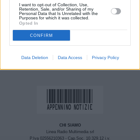
I want to opt-out of Collection, Use,
Retention, Sale, and/or Sharing of my
Personal Data that Is Unrelated with the
Purposes for which it was collected.
Previous article
Next article
Opted In
Bologna, cade albero sulle
I Carabinieri di Modena
scuole medie Gandino
eseguono dei
CONFIRM
provvedimenti
restrittivi. Due persone
arrestate
Data Deletion
Data Access
Privacy Policy
CHI SIAMO
Linea Radio Multimedia srl
P.Iva 02556210363 - Cap.Soc. 10.329,12 i.v.