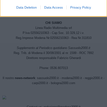
Data Deletion
Data Access
Privacy Policy
CHI SIAMO
Linea Radio Multimedia srl
P.Iva 02556210363 - Cap.Soc. 10.329,12 i.v.
Reg.Imprese Modena Nr.02556210363 - Rea Nr.311810
Supplemento al Periodico quotidiano Sassuolo2000.it
Reg. Trib. di Modena il 30/08/2001 al nr. 1599 - ROC 7892
Direttore responsabile Fabrizio Gherardi
Phone: 0536.807013
Il nostro
news-network
:
sassuolo2000.it
-
modena2000.it
-
reggio2000.it
-
carpi2000.it
-
bologna2000.com
Contact us:
redazione@modena2000.it