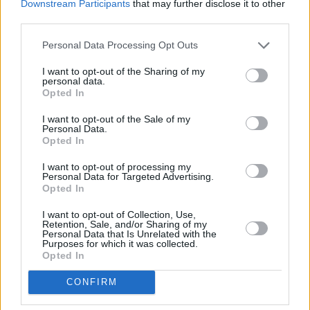
Downstream Participants
that may further disclose it to other
third parties.
Personal Data Processing Opt Outs
I want to opt-out of the Sharing of my
personal data.
Opted In
I want to opt-out of the Sale of my
Personal Data.
Opted In
Previous article
Next article
La Russa “Israele
Meloni ironizza “Ho perso
I want to opt-out of processing my
distingua tra pro-Hamas
e non posso affogare i
Personal Data for Targeted Advertising.
Opted In
e palestinesi incolpevoli”
dispiaceri nell’alcol. I
cittadini scelgano chi
I want to opt-out of Collection, Use,
governa”
Retention, Sale, and/or Sharing of my
Personal Data that Is Unrelated with the
Purposes for which it was collected.
Opted In
CONFIRM