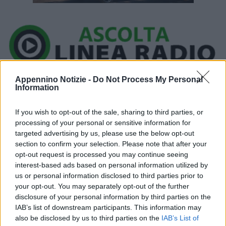
Ora in onda:
Appennino Notizie -
Do Not Process My Personal
Information
____________
If you wish to opt-out of the sale, sharing to third parties, or
processing of your personal or sensitive information for
targeted advertising by us, please use the below opt-out
Questa mattina intorno alle 8:30, i Vigili del fuoco dai
section to confirm your selection. Please note that after your
distaccamenti di Monzuno e Vergato, sono intervenuti per lo
opt-out request is processed you may continue seeing
interest-based ads based on personal information utilized by
smottamento dell’argine di un corso d’acqua in via Allocco 1, a
us or personal information disclosed to third parties prior to
Marzabotto, dovuto alle piogge di questi giorni. Sul posto i tecnici
your opt-out. You may separately opt-out of the further
del comune di Marzabotto, Polizia locale, Carabinieri e Agenzia
disclosure of your personal information by third parties on the
Regionale Sicurezza Territoriale e Protezione Civile Regione
IAB’s list of downstream participants. This information may
also be disclosed by us to third parties on the
IAB’s List of
Emilia Romagna.