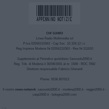
CHI SIAMO
Linea Radio Multimedia srl
P.Iva 02556210363 - Cap.Soc. 10.329,12 i.v.
Reg.Imprese Modena Nr.02556210363 - Rea Nr.311810
Supplemento al Periodico quotidiano Sassuolo2000.it
Reg. Trib. di Modena il 30/08/2001 al nr. 1599 - ROC 7892
Direttore responsabile Fabrizio Gherardi
Phone: 0536.807013
Il nostro
news-network
:
sassuolo2000.it
-
modena2000.it
-
reggio2000.it
-
carpi2000.it
-
bologna2000.com