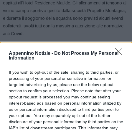
ospitati all’Hotel Residence Matilde. Gli allenamenti si tengono al
vicino campo sportivo gestito dalla società Progetto Montagna,
e durante il soggiorno della squadra sono previsti alcuni eventi
collaterali, svolti tutti con la massima attenzione alle normative
anti Covid.
Il primo si è svolto nella serata di ieri, mercoledì 21 luglio:
Appennino Notizie -
Do Not Process My Personal
giocatori e staff hanno partecipato a una cena di benvenuto
Information
offerta dal Ristorante Il Castello di Carpineti, alla presenza del
Sindaco e Presidente dell’Unione dei Comuni dell’Appennino,
If you wish to opt-out of the sale, sharing to third parties, or
processing of your personal or sensitive information for
Tiziano Borghi, di Emanuela Zannoni referente per i ritiri sportivi
targeted advertising by us, please use the below opt-out
in Appennino, del Presidente della Reggiana Carmelo Salerno.
section to confirm your selection. Please note that after your
opt-out request is processed you may continue seeing
L’Associazione Il Melograno ha partecipato all’iniziativa
interest-based ads based on personal information utilized by
accompagnando i giocatori alla scoperta del Castello delle
us or personal information disclosed to third parties prior to
your opt-out. You may separately opt-out of the further
Carpinete, uno dei principali monumenti matildici e luogo
disclosure of your personal information by third parties on the
identitario del territorio, prima di gustare alcuni piatti tipici al
IAB’s list of downstream participants. This information may
ristorante, che da pochi mesi ha una nuova gestione, e che