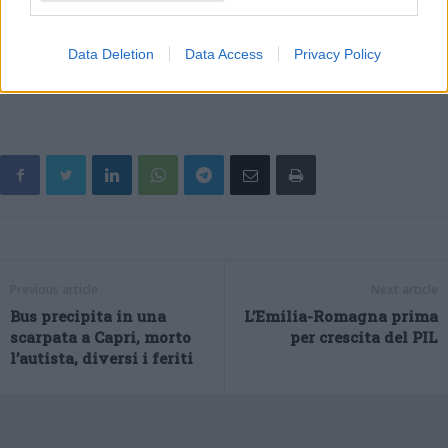
ne è un esempio, c’è grande entusiasmo e contiamo che questa
fase di preparazione possa essere la base di una grande
Data Deletion
Data Access
Privacy Policy
stagione”.
Previous article
Next article
Bus precipita in una
L’Emilia-Romagna prima
scarpata a Capri, morto
per crescita del PIL
l’autista, diversi i feriti