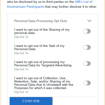
also be disclosed by us to third parties on the
IAB’s List of
hanno deliziato tutti i presenti.
Downstream Participants
that may further disclose it to other
third parties.
Afferma Tiziano Borghi: “Siamo orgogliosi di ospitare anche
Personal Data Processing Opt Outs
quest’anno il ritiro della Reggiana, non solo per l’entusiasmo che
I want to opt-out of the Sharing of my
porta tra gli appassionati, ma anche perché i ritiri sportivi sono
personal data.
eventi che valorizzano tutto il territorio dell’Appennino, le sue
Opted In
strutture ricettive e sportive che sono di eccellenza, e anche gli
I want to opt-out of the Sale of my
aspetti ambientali, culturali, artistici, enogastronomici come ha
Personal Data.
Opted In
dimostrato la serata di ieri. In più diffondiamo non solo la
passione per il calcio, ma anche i valori trasmessi dallo sport,
I want to opt-out of processing my
Personal Data for Targeted Advertising.
specialmente ai tanti ragazzi che lo praticano: sacrificio, spirito di
Opted In
squadra, attenzione al benessere. Davvero di cuore quindi,
I want to opt-out of Collection, Use,
rinnovo il benvenuto alla Reggiana”.
Retention, Sale, and/or Sharing of my
Personal Data that Is Unrelated with the
Purposes for which it was collected.
Aggiunge Emanuela Zannoni: “C’è una grande partecipazione e
Opted In
sostegno al progetto di mantenere le eccellenze sportive
CONFIRM
reggiane in ritiro in Appennino: questo soggiorno della Reggiana