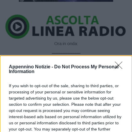
Ora in onda:
____________
Appennino Notizie -
Do Not Process My Personal
Information
La Provincia di Reggio informa che da oggi, nell’ambito degli
If you wish to opt-out of the sale, sharing to third parties, or
interventi urgenti di messa in sicurezza dei manufatti della rete
processing of your personal or sensitive information for
viaria provinciale, sul ponte della Sp 96 sul torrente Dolo, a
targeted advertising by us, please use the below opt-out
section to confirm your selection. Please note that after your
Civago di Villa Minozzo, si viaggerà a senso unico alternato e
opt-out request is processed you may continue seeing
con limite di velocità a 30 km/ora fino al termine dei lavori di
interest-based ads based on personal information utilized by
ripristino del piano viabile.
us or personal information disclosed to third parties prior to
your opt-out. You may separately opt-out of the further