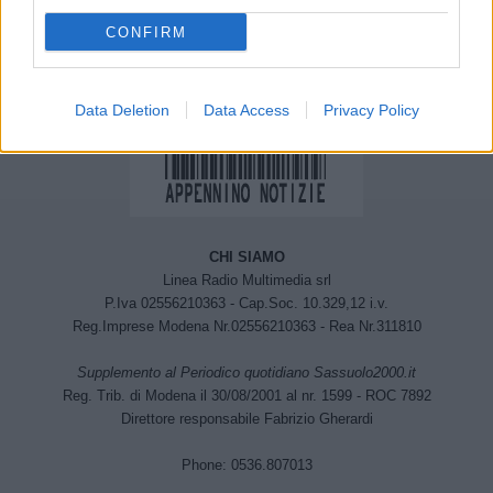
Albums 1996-2007”
CONFIRM
Data Deletion
Data Access
Privacy Policy
CHI SIAMO
Linea Radio Multimedia srl
P.Iva 02556210363 - Cap.Soc. 10.329,12 i.v.
Reg.Imprese Modena Nr.02556210363 - Rea Nr.311810
Supplemento al Periodico quotidiano Sassuolo2000.it
Reg. Trib. di Modena il 30/08/2001 al nr. 1599 - ROC 7892
Direttore responsabile Fabrizio Gherardi
Phone: 0536.807013