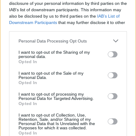
Attenzione inoltre nella giornata di sabato 31 luglio a Viano, dove
disclosure of your personal information by third parties on the
IAB’s list of downstream participants. This information may
dal pomeriggio nel centro abitato la Sp 7 (tra via Ferrari e via
also be disclosed by us to third parties on the
IAB’s List of
Ferrarini e tra via Ferrarini e via Roma) e la Sp 98
Downstream Participants
that may further disclose it to other
(dall’intersezione con la Sp 7 all’intersezione con via Casella)
third parties.
saranno interessati da provvedimenti di chiusura al transito e
Personal Data Processing Opt Outs
divieto di sosta con rimozione per consentire lo svolgimento
della manifestazione Viano Summer 2021.
I want to opt-out of the Sharing of my
personal data.
Opted In
I want to opt-out of the Sale of my
Personal Data.
Opted In
I want to opt-out of processing my
Personal Data for Targeted Advertising.
Opted In
I want to opt-out of Collection, Use,
Previous article
Next article
Retention, Sale, and/or Sharing of my
Personal Data that Is Unrelated with the
Argento Italia nella
Esce a ottobre “Mark
Purposes for which it was collected.
sciabola a squadre uomini
Knopfler – The Studio
Opted In