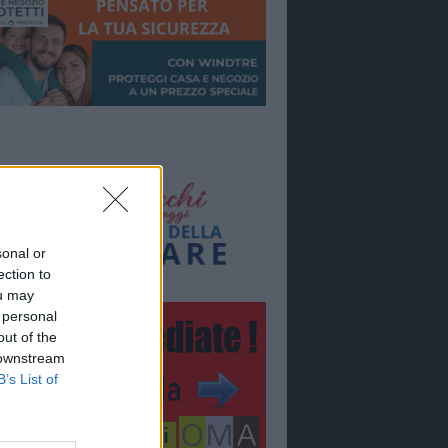
sonal or
ection to
ou may
 personal
out of the
 downstream
B’s List of