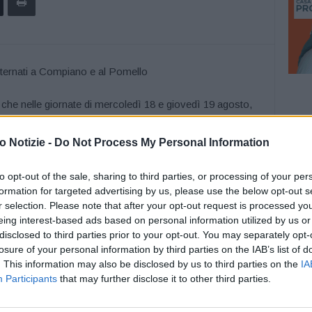
che nelle giornate di mercoledì 18 e giovedì 19 agosto,
Val D’Enza a Compiano di Canossa e sulla Sp 10 in località
ico alternato regolato da semaforo – tassativamente con
 Notizie -
Do Not Process My Personal Information
– e con limite di velocità a 30 km/h. I provvedimenti sono
to in sicurezza di lavori di manutenzione delle stazioni
to opt-out of the sale, sharing to third parties, or processing of your per
formation for targeted advertising by us, please use the below opt-out s
 presenti a Compiano e al Pomello.
r selection. Please note that after your opt-out request is processed y
eing interest-based ads based on personal information utilized by us or
disclosed to third parties prior to your opt-out. You may separately opt-
losure of your personal information by third parties on the IAB’s list of
. This information may also be disclosed by us to third parties on the
IA
Participants
that may further disclose it to other third parties.