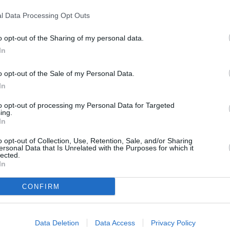
l Data Processing Opt Outs
o opt-out of the Sharing of my personal data.
Next article
In
Afghanistan, Johansson “Dall’Ue
nessun rimpatrio forzato”
o opt-out of the Sale of my Personal Data.
In
to opt-out of processing my Personal Data for Targeted
ing.
In
o opt-out of Collection, Use, Retention, Sale, and/or Sharing
ersonal Data that Is Unrelated with the Purposes for which it
lected.
In
CONFIRM
Data Deletion
Data Access
Privacy Policy