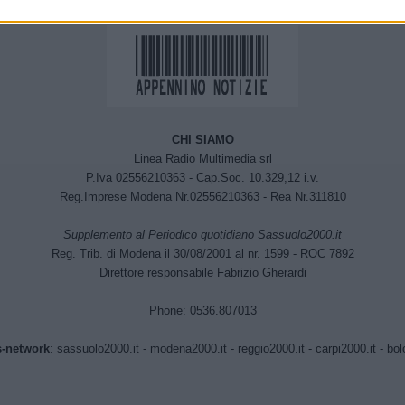
CHI SIAMO
Linea Radio Multimedia srl
P.Iva 02556210363 - Cap.Soc. 10.329,12 i.v.
Reg.Imprese Modena Nr.02556210363 - Rea Nr.311810
Supplemento al Periodico quotidiano Sassuolo2000.it
Reg. Trib. di Modena il 30/08/2001 al nr. 1599 - ROC 7892
Direttore responsabile Fabrizio Gherardi
Phone: 0536.807013
-network
:
sassuolo2000.it
-
modena2000.it
-
reggio2000.it
-
carpi2000.it
-
bol