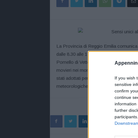
La Provincia di Reggio Emilia comunica 
dalle 8.30 alle 17.30, sulla Sp 513R di 
Pomello di Vetto si viaggerà a senso un
Appennino
movieri nei momenti di maggior traffico 
stati adottati per consentire lo svolgimen
If you wish 
sensitive in
meteorologiche di Arpa Emilia- Romagna
confirm you
continue se
information 
further disc
participants
Downstream 