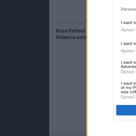
Persona
Previous article
I want t
Opted 
Nine Perfect Strangers, arriva su
Prime la serie con Nicole Kidman
I want t
Opted 
I want 
Advertis
Opted 
I want t
of my P
was col
Opted 