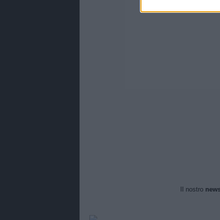
Il nostro
news