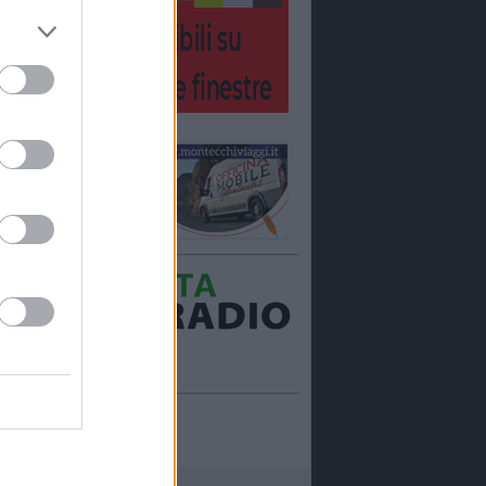
Ora in onda:
____________