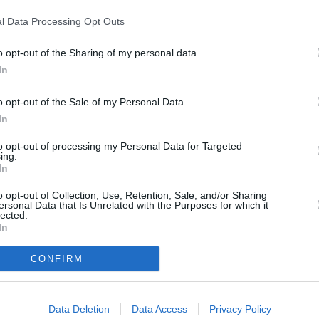
 scuole”.
l Data Processing Opt Outs
o opt-out of the Sharing of my personal data.
In
o opt-out of the Sale of my Personal Data.
In
to opt-out of processing my Personal Data for Targeted
ing.
In
o opt-out of Collection, Use, Retention, Sale, and/or Sharing
Next article
ersonal Data that Is Unrelated with the Purposes for which it
lected.
ita
Anziano bolognese soccorso durante
In
una ecursione a Pian del Falco
CONFIRM
Data Deletion
Data Access
Privacy Policy