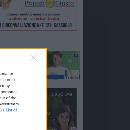
sonal or
ection to
ou may
 personal
out of the
 downstream
B’s List of