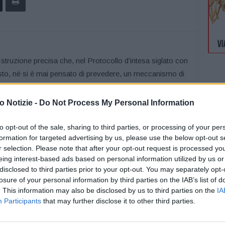
truzione precisa che, nel Protocollo d’intesa siglato con
isto, nè si è mai pensato di prevedere, un meccanismo di
. Il Protocollo prevede, invece, si legge nella nota, “una
e deve ancora vaccinarsi, dunque una intensificazione
 Notizie -
Do Not Process My Personal Information
 poi, ricalcando quanto disposto già oggi dalle norme
di un preventivo raccordo istituzionale con il
to opt-out of the sale, sharing to third parties, or processing of your per
formation for targeted advertising by us, please use the below opt-out s
 sanitaria, di ‘effettuare tamponi diagnostici al
r selection. Please note that after your opt-out request is processed y
e Sanitarie Locali o con strutture diagnostiche
eing interest-based ads based on personal information utilized by us or
disclosed to third parties prior to your opt-out. You may separately opt-
uplice: continuare a contrastare la pandemia, soprattutto
losure of your personal information by third parties on the IAB’s list of
. This information may also be disclosed by us to third parties on the
IA
to ai più fragili, ovvero a chi non può vaccinarsi per
Participants
that may further disclose it to other third parties.
iormente indicate negli accordi con le Aziende Sanitarie
Salute. Il Ministero lavorerà, a valle del Protocollo, per