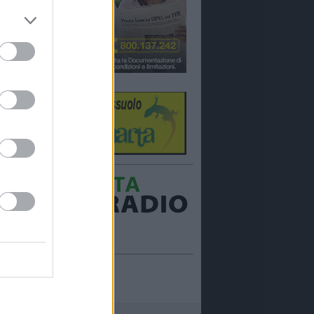
Ora in onda:
____________