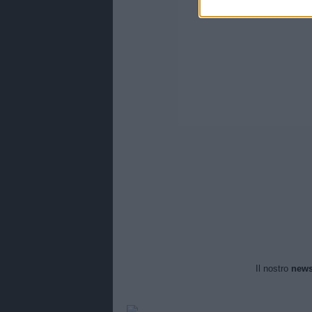
Il nostro
news