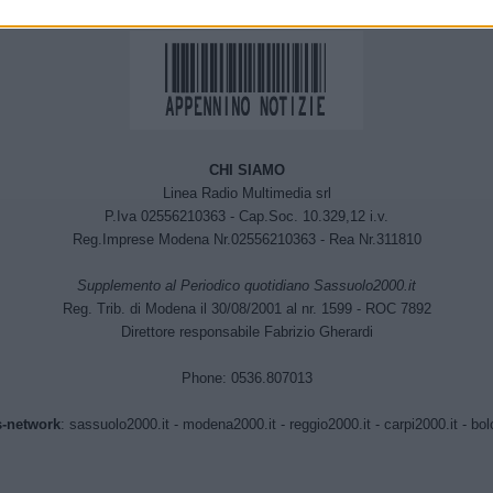
CHI SIAMO
Linea Radio Multimedia srl
P.Iva 02556210363 - Cap.Soc. 10.329,12 i.v.
Reg.Imprese Modena Nr.02556210363 - Rea Nr.311810
Supplemento al Periodico quotidiano Sassuolo2000.it
Reg. Trib. di Modena il 30/08/2001 al nr. 1599 - ROC 7892
Direttore responsabile Fabrizio Gherardi
Phone: 0536.807013
-network
:
sassuolo2000.it
-
modena2000.it
-
reggio2000.it
-
carpi2000.it
-
bol