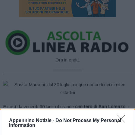
Ora in onda:
____________
E così da venerdì 30 luglio il grande
cimitero di San Lorenzo
, i
piccoli
cimiteri di Moglio, Lagune e Battedizzo
e il
parco
Appennino Notizie -
Do Not Process My Personal
dell’Olivetta
ospiteranno cinque concerti al tramonto: la
Information
rassegna – ribattezzata “Le cose della vita”, sarà un’occasione