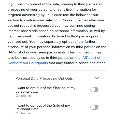
per ascoltare note e melodie di grande suggestione riecheggiare
If you wish to opt-out of the sale, sharing to third parties, or
nel rispettoso silenzio di questi luoghi, restando idealmente vicini,
processing of your personal or sensitive information for
targeted advertising by us, please use the below opt-out
per una sera ancora, alle persone più care.
section to confirm your selection. Please note that after your
opt-out request is processed you may continue seeing
Ad accompagnarci in questo suggestivo viaggio sonoro saranno
interest-based ads based on personal information utilized by
la
Banda “Bignardi”
di Monzuno,
Lucilla Galeazzi,
i
Bevano
us or personal information disclosed to third parties prior to
your opt-out. You may separately opt-out of the further
Est,
Eloisa Atti
e
Mirco Menna
con il suo omaggio a Domenico
disclosure of your personal information by third parties on the
Modugno.
IAB’s list of downstream participants. This information may
also be disclosed by us to third parties on the
IAB’s List of
Si comincia
venerdì 30 luglio (ore 21
) con l’esibizione della
Downstream Participants
that may further disclose it to other
Banda “Bignardi”,
che al
cimitero di San Lorenzo
proporrà una
third parties.
selezione di brani che spaziano dai grandi autori del ‘600 (come
Personal Data Processing Opt Outs
Bach e Händel) ai musicisti dell’800/900, dalle colonne sonore di
film e musical alla musica leggera di casa nostra, con le canzoni
I want to opt-out of the Sharing of my
personal data.
di Paolo Conte e Fabrizio De Andrè.
Opted In
I want to opt-out of the Sale of my
QUI allegato
il volantino con tutti i dettagli sul programma dei
Personal Data.
Opted In
concerti