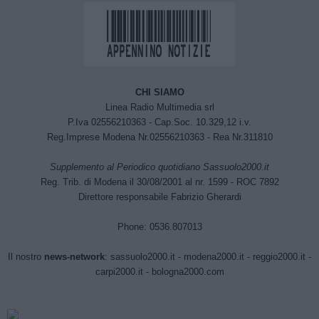
CHI SIAMO
Linea Radio Multimedia srl
P.Iva 02556210363 - Cap.Soc. 10.329,12 i.v.
Reg.Imprese Modena Nr.02556210363 - Rea Nr.311810
Supplemento al Periodico quotidiano Sassuolo2000.it
Reg. Trib. di Modena il 30/08/2001 al nr. 1599 - ROC 7892
Direttore responsabile Fabrizio Gherardi
Phone: 0536.807013
Il nostro
news-network
:
sassuolo2000.it
-
modena2000.it
-
reggio2000.it
-
carpi2000.it
-
bologna2000.com