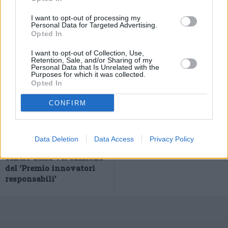
I want to opt-out of processing my
Personal Data for Targeted Advertising.
Opted In
I want to opt-out of Collection, Use,
Retention, Sale, and/or Sharing of my
Personal Data that Is Unrelated with the
Purposes for which it was collected.
Opted In
CONFIRM
Previous article
Next article
Sostenibilità ambientale
Draghi “Contro la fame
e obiettivi del Patto per il
servono più fondi da
Data Deletion
Data Access
Privacy Policy
Lavoro e il Clima al
governi e banche”
centro della VII edizione
del ‘Premio innovatori
responsabili’