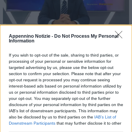
Appennino Notizie -
Do Not Process My Personal
Information
MILANO (ITALPRESS) – “Purtroppo in questi giorni circola un
deepfake, un video falso, in cui appare la mia immagine e la mia
If you wish to opt-out of the sale, sharing to third parties, or
voce per suggerire l’acquisto di un “nuovo” farmaco per
processing of your personal or sensitive information for
targeted advertising by us, please use the below opt-out
combattere le infezioni fungine delle unghie. Questo video è
section to confirm your selection. Please note that after your
completamente falso, è stato costruito rubando la mia immagine
opt-out request is processed you may continue seeing
e la mia voce con l’intelligenza artificiale”. Lo denuncia Antonino
interest-based ads based on personal information utilized by
Di Pietro, direttore dell’Istituto Dermoclinico Vita Cutis di Milano e
us or personal information disclosed to third parties prior to
your opt-out. You may separately opt-out of the further
conduttore di “Cosmetica & Benessere”, format tv dell’agenzia di
disclosure of your personal information by third parties on the
stampa Italpress.
IAB’s list of downstream participants. This information may
“Io ho denunciato naturalmente subito alla polizia postale quanto
also be disclosed by us to third parties on the
IAB’s List of
è avvenuto e ho allertato i miei avvocati. Credo che una
Downstream Participants
that may further disclose it to other
third parties.
situazione come questa sia estremamente pericolosa per il forte