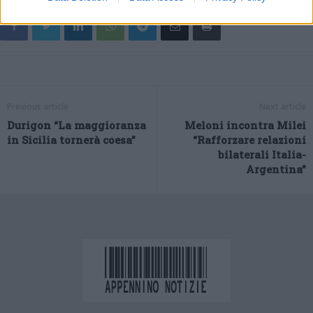
Previous article
Next article
Durigon “La maggioranza
Meloni incontra Milei
in Sicilia tornerà coesa”
“Rafforzare relazioni
bilaterali Italia-
Argentina”