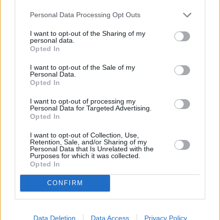
danno alla mia immagine e alla mia credibilità. Io non conosco,
Personal Data Processing Opt Outs
non ho mai utilizzato questo pseudo nuovo farmaco – ribadisce
I want to opt-out of the Sharing of my
Di Pietro -, non so neppure se esiste e non ho mai curato anche
personal data.
la persona che parla di questa sua malattia dicendo che io l’ho
Opted In
guarita”.
I want to opt-out of the Sale of my
“E’ una situazione estremamente pericolosa perchè lede la mia
Personal Data.
Opted In
immagine, la mia credibilità, ma pericolosa anche per la salute dei
pazienti e per la sicurezza informatica. Vorrei che questa
I want to opt-out of processing my
Personal Data for Targeted Advertising.
situazione fosse da monito per le istituzioni affinchè possano
Opted In
lavorare sempre di più per verificare la veridicità dei contenuti
I want to opt-out of Collection, Use,
legati alla salute”, conclude Di Pietro.
Retention, Sale, and/or Sharing of my
Personal Data that Is Unrelated with the
Purposes for which it was collected.
– Foto Italpress –
Opted In
CONFIRM
(ITALPRESS).
Data Deletion
Data Access
Privacy Policy