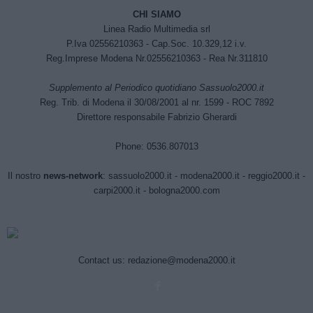
CHI SIAMO
Linea Radio Multimedia srl
P.Iva 02556210363 - Cap.Soc. 10.329,12 i.v.
Reg.Imprese Modena Nr.02556210363 - Rea Nr.311810
Supplemento al Periodico quotidiano Sassuolo2000.it
Reg. Trib. di Modena il 30/08/2001 al nr. 1599 - ROC 7892
Direttore responsabile Fabrizio Gherardi
Phone: 0536.807013
Il nostro
news-network
:
sassuolo2000.it
-
modena2000.it
-
reggio2000.it
-
carpi2000.it
-
bologna2000.com
Contact us:
redazione@modena2000.it