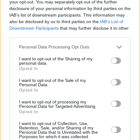
your opt-out. You may separately opt-out of the further
disclosure of your personal information by third parties on the
A mezzanotte circa, i militari in località Settecani di Castelvetro,
IAB’s list of downstream participants. This information may
also be disclosed by us to third parties on the
IAB’s List of
lo hanno bloccato con un affettatrice asportata poco prima dalla
Downstream Participants
that may further disclose it to other
scuola paritaria Ferrari di Castelnuovo Rangone. All’atto del
third parties.
controllo, il giovane straniero ha abbandonato la refurtiva
correndo nelle campagne circostanti ma è stato inseguito e
Personal Data Processing Opt Outs
raggiunto dai militari.
I want to opt-out of the Sharing of my
personal data.
Opted In
I want to opt-out of the Sale of my
Personal Data.
Opted In
I want to opt-out of processing my
Personal Data for Targeted Advertising.
Opted In
I want to opt-out of Collection, Use,
Previous article
Next article
Retention, Sale, and/or Sharing of my
Prodotti sequestrati
Un 27enne di Pavullo
Personal Data that Is Unrelated with the
Purposes for which it was collected.
spariti, raffica di denunce
arrestato per reati