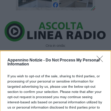
Ora in onda:
____________
Appennino Notizie -
Do Not Process My Personal
Information
If you wish to opt-out of the sale, sharing to third parties, or
processing of your personal or sensitive information for
Ieri notte, a Vignola, i militari della locale tendenza, e quelli della
targeted advertising by us, please use the below opt-out
stazione di Fiorano modenese, hanno bloccato e tratto in arresto
section to confirm your selection. Please note that after your
un tunisino 33enne domiciliato nel modenese, già noto alle forze
opt-out request is processed you may continue seeing
interest-based ads based on personal information utilized by
dell’ordine e già sottoposto a regime degli arresti domiciliari, per
us or personal information disclosed to third parties prior to
furto aggravato in danno di edificio scolastico.