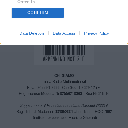
Opted In
dei Nas
commessi a Sassuolo nel
2018
CONFIRM
Data Deletion
Data Access
Privacy Policy
CHI SIAMO
Linea Radio Multimedia srl
P.Iva 02556210363 - Cap.Soc. 10.329,12 i.v.
Reg.Imprese Modena Nr.02556210363 - Rea Nr.311810
Supplemento al Periodico quotidiano Sassuolo2000.it
Reg. Trib. di Modena il 30/08/2001 al nr. 1599 - ROC 7892
Direttore responsabile Fabrizio Gherardi