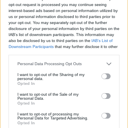
territorio, di tutti ben oltre il comparto agricolo alimentare”.
opt-out request is processed you may continue seeing
Nei 10 punti è ribadito come la produzione del Parmigiano
interest-based ads based on personal information utilized by
Reggiano sia “tratto fondamentale della morfologia del territorio e
us or personal information disclosed to third parties prior to
your opt-out. You may separately opt-out of the further
riferimento identitario della popolazione”. È riconosciuto il valore
disclosure of your personal information by third parties on the
del Marchio di Montagna istituito dal Consorzio Parmigiano
IAB’s list of downstream participants. This information may
Reggiano, dei progetti dedicati come la Strategia Aree interne per
also be disclosed by us to third parties on the
IAB’s List of
contrastare il declino demografico. Attenzione, anche, rivolta alla
Downstream Participants
that may further disclose it to other
third parties.
qualità e sostenibilità ambientale e sociale di fronte alla sfida del
cambiamento climatico.
Personal Data Processing Opt Outs
È scritto nero su bianco – aggiunge Grazia Filippi Ferro,
I want to opt-out of the Sharing of my
assessore alla cultura del Comune di Casina che, in questi tre
personal data.
anni ha coordinato i lavori della Scuola – che il Paesaggio del
Opted In
Parmigiano Reggiano è riconosciuto come progetto della identità
I want to opt-out of the Sale of my
montanara. Da qui l’impegno a indirizzare il nostro lavoro a un
Personal Data.
Opted In
pubblico vasto e differenziato a valorizzazione di tutto
l’Appennino”.
I want to opt-out of processing my
Personal Data for Targeted Advertising.
Sabato 31 luglio alle ore 9.30 in Municipio a Casina il Manifesto
Opted In
del Paesaggio del Parmigiano Reggino sarà sottoscritto dal