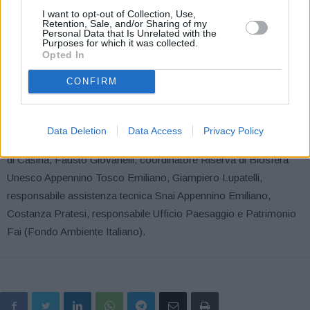
I want to opt-out of Collection, Use,
Coordinamento della Riserva di Biosfera dell’Appennino tosco
Retention, Sale, and/or Sharing of my
Personal Data that Is Unrelated with the
emiliano, Parco nazionale dell’Appennino, Consorzio Parmigiano
Purposes for which it was collected.
Reggiano, diversi enti pubblici e comuni, Unione Montana
Opted In
dell’Appennino Reggiano, Istituto Cervi e Archivio Piacentini, gli
CONFIRM
Enti di Gestione dei Parchi (Emilia Centrale ed Emilia
Occidentale) oltre alle latterie del territorio. Venerdì 30 luglio, alle
9.30, al Castello di Sarzano (Casina), invece la presentazione.
Data Deletion
Data Access
Privacy Policy
Interverranno: Grazia Filippi, assessora alla cultura del Comune
di Casina, Fausto Giovanelli, coordinatore Riserva di Biosfera
Unesco Appennino Tosco Emiliano, Giampiero Lupatelli,
responsabile assistenza tecnica Snai Appennino Emiliano,
Costanza Pratesi, responsabile Ufficio Paesaggio e Patrimonio
Fai (Fondo Ambiente Italiano).