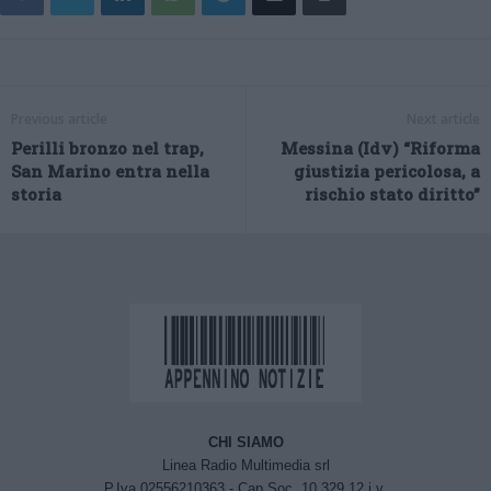
Previous article
Next article
Perilli bronzo nel trap,
Messina (Idv) “Riforma
San Marino entra nella
giustizia pericolosa, a
storia
rischio stato diritto”
CHI SIAMO
Linea Radio Multimedia srl
P.Iva 02556210363 - Cap.Soc. 10.329,12 i.v.