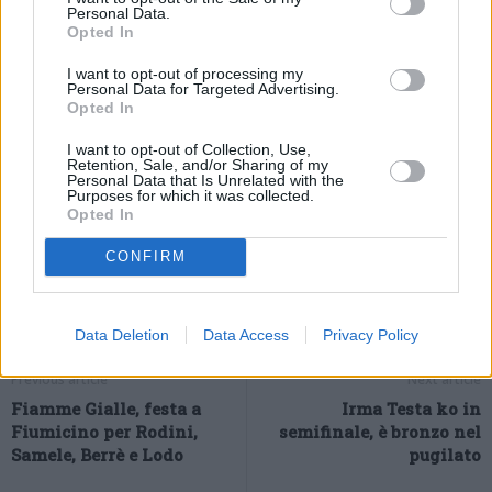
Personal Data.
“La mia Olimpiade è questa, avrei preferito fare qualcosa di più
Opted In
nei 1500, sono sincera, ma non è arrivato, fa parte della vita di
I want to opt-out of processing my
un’atleta, ma questo bronzo mi rende contenta, è sudato dopo
Personal Data for Targeted Advertising.
tanti anni di lavoro”.
Opted In
(ITALPRESS).
I want to opt-out of Collection, Use,
Retention, Sale, and/or Sharing of my
Personal Data that Is Unrelated with the
Purposes for which it was collected.
Opted In
CONFIRM
Data Deletion
Data Access
Privacy Policy
Previous article
Next article
Fiamme Gialle, festa a
Irma Testa ko in
Fiumicino per Rodini,
semifinale, è bronzo nel
Samele, Berrè e Lodo
pugilato