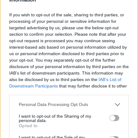
If you wish to opt-out of the sale, sharing to third parties, or
processing of your personal or sensitive information for
TOKYO (GIAPPONE) (ITALPRESS) – Simona Quadarella ha
targeted advertising by us, please use the below opt-out
vinto la medaglia di bronzo negli 800 sl alle Olimpiadi di nuoto. La
section to confirm your selection. Please note that after your
nuotatrice azzurra ha chiuso la gara in 8’18″35 dietro
opt-out request is processed you may continue seeing
interest-based ads based on personal information utilized by
all’americana Kathleen Ledecky, oro in 8’12″57, e all’australiana
us or personal information disclosed to third parties prior to
Ariarne Titmus, argento in 8’13″83. Si tratta della 21a medaglia
your opt-out. You may separately opt-out of the further
italiana: fin qui 2 ori, 7 argenti, 11 bronzi. “Prima di entrare in
disclosure of your personal information by third parties on the
vasca mi sono detta ‘devo tornare a casa con il sorriso, quindi o
IAB’s list of downstream participants. This information may
also be disclosed by us to third parties on the
IAB’s List of
prendi la medaglia o prendi la medaglià”. Simona Quadarella
Downstream Participants
that may further disclose it to other
racconta così i minuti precedenti la gara che l’hanno vista
third parties.
conquistare il bronzo negli 800 stile libero alle Olimpiadi. “Ci ho
messo cuore, anima, ho fatto una gara con la testa. E’ stato
Personal Data Processing Opt Outs
difficile, ma sono contenta di aver preso questa medaglia. Vale
I want to opt-out of the Sharing of my
più di qualsiasi altra cosa. E’ stato difficile, ma mi sono ritenuta
personal data.
Opted In
fortunata di avere avuto questa opportunità da cogliere” ha
aggiunto la nuotatrice romana ai microfoni Rai.
I want to opt-out of the Sale of my