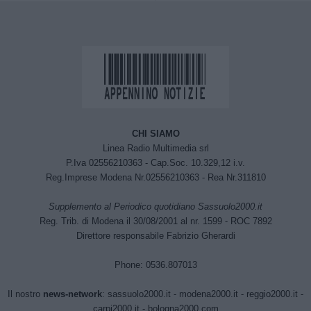
CHI SIAMO
Linea Radio Multimedia srl
P.Iva 02556210363 - Cap.Soc. 10.329,12 i.v.
Reg.Imprese Modena Nr.02556210363 - Rea Nr.311810
Supplemento al Periodico quotidiano Sassuolo2000.it
Reg. Trib. di Modena il 30/08/2001 al nr. 1599 - ROC 7892
Direttore responsabile Fabrizio Gherardi
Phone: 0536.807013
Il nostro
news-network
:
sassuolo2000.it
-
modena2000.it
-
reggio2000.it
-
carpi2000.it
-
bologna2000.com