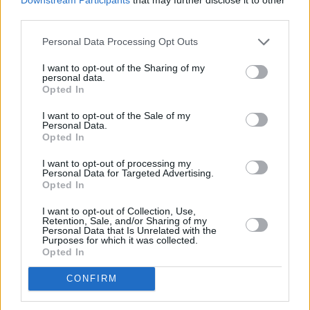
third parties.
tramite l’impiego di micropali, profondi fino a 18 metri; poi sarà la
volta del rifacimento del piano stradale per terminare questo
Personal Data Processing Opt Outs
primo intervento nei tempi previsti».
I want to opt-out of the Sharing of my
personal data.
La Provincia, infatti, ha in programma nei prossimi mesi un
Opted In
secondo intervento di manutenzione e rinforzo di tutta la struttura
I want to opt-out of the Sale of my
che riguarderà le altre tre pile, senza interferire con la
Personal Data.
Opted In
circolazione e con un ulteriore investimento di oltre un milione di
euro.
I want to opt-out of processing my
Personal Data for Targeted Advertising.
Opted In
Il ponte di Samone fu realizzato dalla Provincia nel 1947 sulle
pile del ponte ottocentesco distrutto durante la guerra, ed entrato
I want to opt-out of Collection, Use,
Retention, Sale, and/or Sharing of my
in servizio solo agli inizi del secolo scorso, quando venne
Personal Data that Is Unrelated with the
Purposes for which it was collected.
finalmente aperta la strada Gainazzo-Ponte di Samone-
Opted In
Castagneto di Pavullo, diventata provinciale nel 1960.
CONFIRM
Il ponte è lungo oltre 100 metri con sei campate, è costruito in