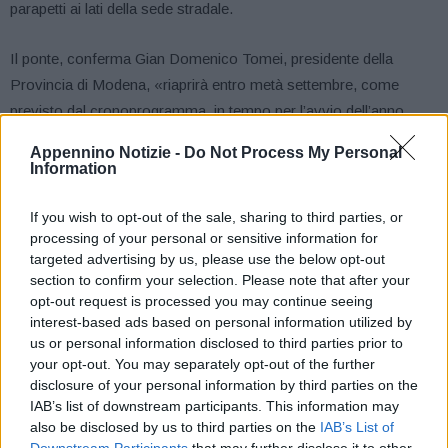
parapetti ai lati della sede stradale.
Il ponte, conferma Gian Domenico Tomei, presidente della
Provincia di Modena, «riaprirà entro metà settembre, come
previsto dal cronoprogramma, in tempo per l’avvio dell’anno
scolastico. Si tratta di una infrastruttura che consente i
Appennino Notizie -
Do Not Process My Personal
collegamenti tra il territorio di Guiglia e Zocca con la Fondovalle
Information
Panaro e Pavullo, quindi strategica per l’economia dell’area e per
i numerosi residenti».
If you wish to opt-out of the sale, sharing to third parties, or
processing of your personal or sensitive information for
targeted advertising by us, please use the below opt-out
Partiti lo scorso marzo, dopo un intervento di deviazione fluviale
section to confirm your selection. Please note that after your
da parte della Protezione civile regionale, i lavori hanno un costo
opt-out request is processed you may continue seeing
complessivo di oltre 850 mila euro.
interest-based ads based on personal information utilized by
us or personal information disclosed to third parties prior to
your opt-out. You may separately opt-out of the further
Sul ponte sono tuttora in corso le operazioni di rinforzo degli
disclosure of your personal information by third parties on the
archi con piastre metalliche, inoltre, come spiega Eugenio Santi,
IAB’s list of downstream participants. This information may
ingegnere della Provincia e direttore dei lavori, «stiamo
also be disclosed by us to third parties on the
IAB’s List of
completando i rinforzi delle fondazioni e delle due pile centrali,
Downstream Participants
that may further disclose it to other