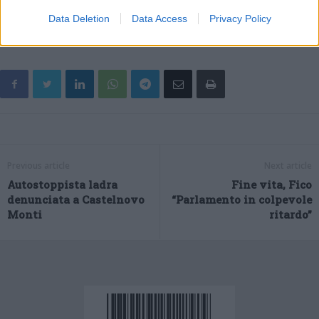
calcestruzzo con murature e rostri circolari in pietra lavorata.
Data Deletion
Data Access
Privacy Policy
Previous article
Next article
Autostoppista ladra
Fine vita, Fico
denunciata a Castelnovo
“Parlamento in colpevole
Monti
ritardo”