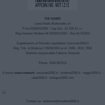
CHI SIAMO
Linea Radio Multimedia srl
P.Iva 02556210363 - Cap.Soc. 10.329,12 i.v.
Reg.Imprese Modena Nr.02556210363 - Rea Nr.311810
Supplemento al Periodico quotidiano Sassuolo2000.it
Reg. Trib. di Modena il 30/08/2001 al nr. 1599 - ROC 7892
Direttore responsabile Fabrizio Gherardi
Phone: 0536.807013
Il nostro
news-network
:
sassuolo2000.it
-
modena2000.it
-
reggio2000.it
-
carpi2000.it
-
bologna2000.com
Contact us:
redazione@modena2000.it