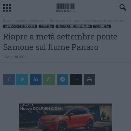
Home
Appennino Modenese
Riapre a metà settembre ponte Samone sul fiume Panaro
APPENNINO MODENESE
GUIGLIA
PAVULLO NEL FRIGNANO
VIABILITÀ
Riapre a metà settembre ponte
Samone sul fiume Panaro
13 Agosto 2021