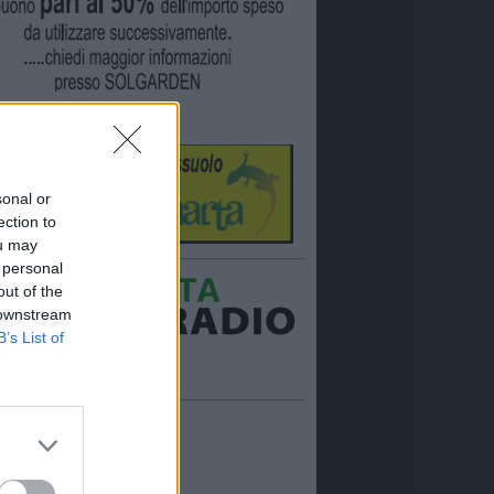
sonal or
ection to
ou may
 personal
out of the
 downstream
B’s List of
Ora in onda:
____________