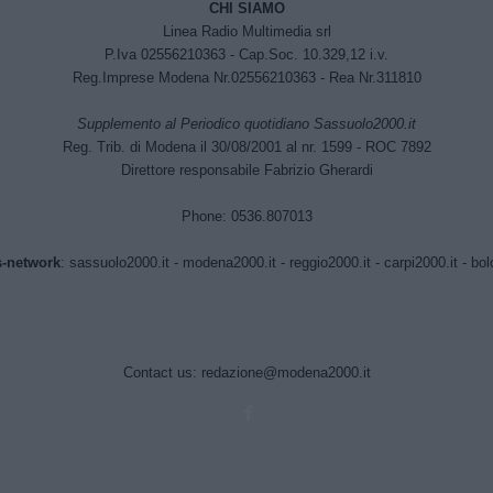
CHI SIAMO
Linea Radio Multimedia srl
P.Iva 02556210363 - Cap.Soc. 10.329,12 i.v.
Reg.Imprese Modena Nr.02556210363 - Rea Nr.311810
Supplemento al Periodico quotidiano Sassuolo2000.it
Reg. Trib. di Modena il 30/08/2001 al nr. 1599 - ROC 7892
Direttore responsabile Fabrizio Gherardi
Phone: 0536.807013
-network
:
sassuolo2000.it
-
modena2000.it
-
reggio2000.it
-
carpi2000.it
-
bol
Contact us:
redazione@modena2000.it