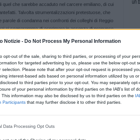
 di quel che sarebbe accaduto nel carcere emiliano, di cui
ntefatti. Talvolta strumentalizzazioni pretestuose, che
e parole di condanna nei confronti dei colleghi di Reggio
mai ci sogneremmo di esprimere in assenza di pronunce
ento di Donato Capece, segretario generale del Sappe. “Il
 Notizie -
Do Not Process My Personal Information
dicare nessuno, soprattutto sulla base di frammenti di
cere il contesto e gli antefatti. Facile, superficiale e
to opt-out of the sale, sharing to third parties, or processing of your per
ui senza avere la prova di che cosa si sarebbe fatto al
formation for targeted advertising by us, please use the below opt-out s
 a farlo sono organi di stampa con l’intenzione di
r selection. Please note that after your opt-out request is processed y
eing interest-based ads based on personal information utilized by us or
n è accettabile: le donne e gli uomini della Polizia
disclosed to third parties prior to your opt-out. You may separately opt-
l servizio con professionalità, zelo, abnegazione e
losure of your personal information by third parties on the IAB’s list of
 complicato”.
. This information may also be disclosed by us to third parties on the
IA
Participants
that may further disclose it to other third parties.
impegno dei Baschi Azzurri durante le rivolte, con le
equestrati ed aggrediti, danni ingenti per milioni e milioni
 del primo Sindacato della Polizia Penitenziaria. “La
l Data Processing Opt Outs
orno nelle carceri sventa decine di suicidi, che interviene