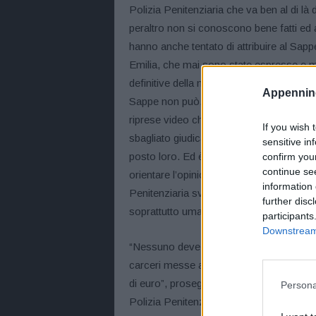
Polizia Penitenziaria che va ben al di là
peraltro non si conoscono bene fatti ed a
hanno anche tentato di attribuire al Sapp
Emilia, che mai sono state espresse e 
definitive della magistratura”. È il comm
Appennino
Sappe non può, non vuole e non deve giu
riprese video che non consentono di conos
If you wish 
sbagliato giudicare il comportamento altr
sensitive in
posto loro. Ed è ancora più grave quando
confirm you
continue se
orientare l’opinione pubblica. E questo no
information 
Penitenziaria svolgono quotidianamente i
further disc
soprattutto umanità in un contesto assai
participants
Downstream 
“Nessuno deve dimenticare l’encomiabile 
carceri messe a ferro e fuoco, poliziotti s
di euro”, prosegue il segretario generale
Persona
Polizia Penitenziaria è quella che ogni gi