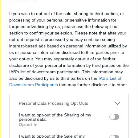
bambina sofferente che piangeva, riferendo un dolore molto
forte tra la caviglia e il polpaccio aggiungendo che era stata
If you wish to opt-out of the sale, sharing to third parties, or
processing of your personal or sensitive information for
morsa da qualche animale. Sono circa le 17.50 e i genitori
targeted advertising by us, please use the below opt-out
allertano il 118 che invia l’ambulanza di zona, Appennino 1, la
section to confirm your selection. Please note that after your
squadra del Soccorso Alpino e Speleologico, stazione Monte
opt-out request is processed you may continue seeing
Cimone e l’elicottero 118 di Pavullo nel Frignano dotato di
interest-based ads based on personal information utilized by
verricello con a bordo un tecnico di elisoccorso del CNSAS, che
us or personal information disclosed to third parties prior to
your opt-out. You may separately opt-out of the further
decolla da Modena.
disclosure of your personal information by third parties on the
IAB’s list of downstream participants. This information may
Sul posto le squadre territoriali e il personale dell’ambulanza
also be disclosed by us to third parties on the
IAB’s List of
arrivano molto rapidamente e dopo una prima valutazione, dove
Downstream Participants
that may further disclose it to other
third parties.
erano evidenti due buchetti che confermavano il morso di un
animale verosimilmente vipera, confermano l’intervento
Personal Data Processing Opt Outs
dell’elicottero, che ormai era già in zona, l’aeromobile atterra in
I want to opt-out of the Sharing of my
un campo aperto nei pressi del rifugio. Nel frattempo la bambina
personal data.
veniva condotta verso il mezzo di soccorso avanzato dai tecnici
Opted In
del CNSAS. Dopo valutazione da parte del medico la paziente è
I want to opt-out of the Sale of my