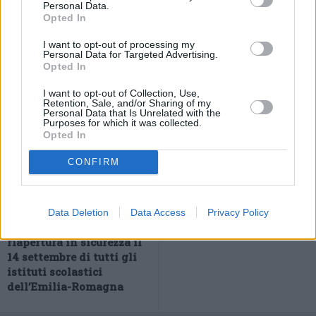
stata trasportata al Policlinico di Modena – Pronto Soccorso
Personal Data.
Opted In
pediatrico
I want to opt-out of processing my
Personal Data for Targeted Advertising.
Opted In
I want to opt-out of Collection, Use,
Retention, Sale, and/or Sharing of my
Personal Data that Is Unrelated with the
Purposes for which it was collected.
Opted In
CONFIRM
Previous article
Next article
Riunito il tavolo
Previsioni meteo Emilia
regionale coi sindacati,
Romagna, venerdì 28
Data Deletion
Data Access
Privacy Policy
obiettivo comune:
agosto
riapertura in sicurezza il
14 settembre di tutti gli
istituti scolastici
dell’Emilia-Romagna