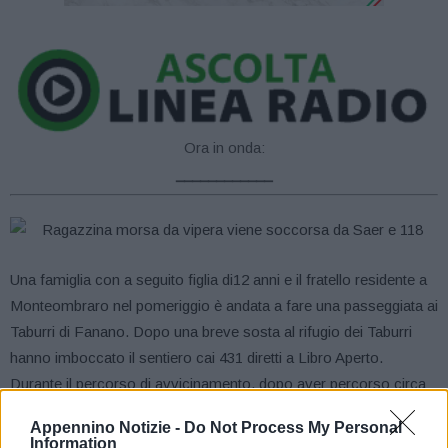
Ora in onda:
____________
Una famiglia con a seguito figlia di12 anni e il fratello residente a
Monteombraro nel pomeriggio è andata a fare una passeggiata ai
Taburri di Fanano. Dopo una breve sosta al rifugio dei Taburri
hanno imboccato il sentiero cai 431 diretti a Libro Aperto.
Durante il percorso di avvicinamento, dopo aver percorso circa
2000 metri si sono fermati a fare una sosta e la bambina con il
Appennino Notizie -
Do Not Process My Personal
fratellino si sono messi a giocare. I genitori vedono tornare la
Information