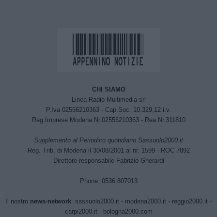
CHI SIAMO
Linea Radio Multimedia srl
P.Iva 02556210363 - Cap.Soc. 10.329,12 i.v.
Reg.Imprese Modena Nr.02556210363 - Rea Nr.311810
Supplemento al Periodico quotidiano Sassuolo2000.it
Reg. Trib. di Modena il 30/08/2001 al nr. 1599 - ROC 7892
Direttore responsabile Fabrizio Gherardi
Phone: 0536.807013
Il nostro
news-network
:
sassuolo2000.it
-
modena2000.it
-
reggio2000.it
-
carpi2000.it
-
bologna2000.com