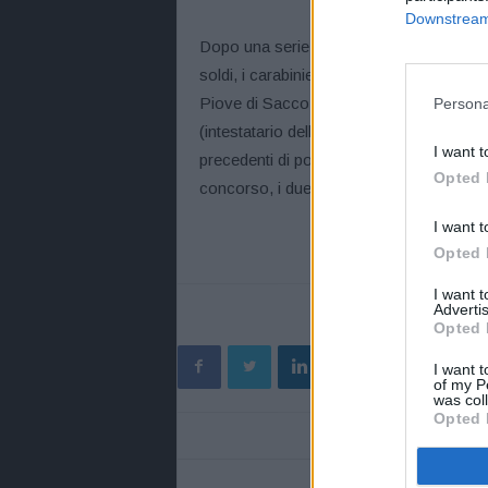
Downstream 
Dopo una serie di riscontri tra l’utenza t
soldi, i carabinieri indirizzavano le atten
Piove di Sacco (colui che materialmente
Persona
(intestatario della postepay ricaricata f
I want t
precedenti di polizia. Acquisiti i necessari
Opted 
concorso, i due venivano denunciati.
I want t
Opted 
I want 
Advertis
Opted 
I want t
of my P
was col
Opted 