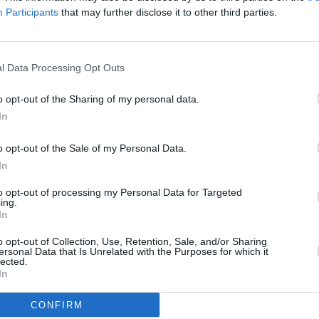
Participants
that may further disclose it to other third parties.
elefonica e la carta prepagata dove erano stati versati i
zioni investigative sugli odierni indagati, un 29enne di
 aveva portato avanti la truffa) e un 49enne sassarese
l Data Processing Opt Outs
raudolentemente), entrambi con a carico specifici
o opt-out of the Sharing of my personal data.
 elementi di responsabilità in ordine al reato di truffa in
In
o opt-out of the Sale of my Personal Data.
In
to opt-out of processing my Personal Data for Targeted
ing.
In
o opt-out of Collection, Use, Retention, Sale, and/or Sharing
ersonal Data that Is Unrelated with the Purposes for which it
lected.
In
CONFIRM