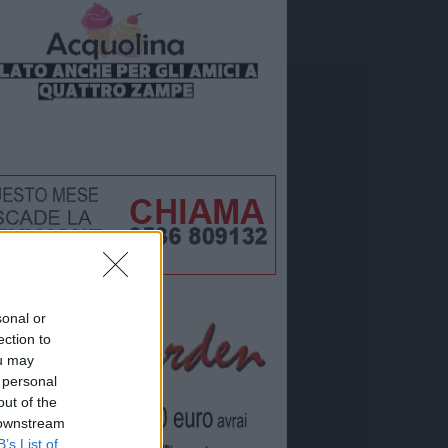
sonal or
ection to
ou may
 personal
out of the
 downstream
B’s List of