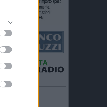
Ora in onda:
____________