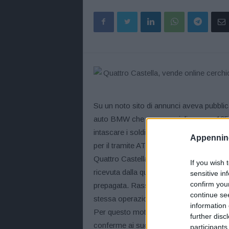
Su un noto sito di annunci aveva pubblica
auto BMW che commercializzava a 195 eu
intascare i soldi si è visto alleggerire i
Appennino
per il tramite ATM postale. In contatto tel
Quattro Castella, terminata l’operazione 
If you wish 
ricevuta dalla quale emergeva che con il
sensitive in
confirm you
prepagata. Rassicurato dall’interlocutore,
continue se
stessa operazione cosa che però non face
information 
Per questo motivo si rivolgeva ai carabin
further disc
conferme ai suoi sospetti, tanto che form
participants