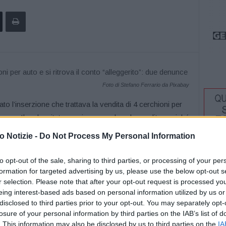
Foto di Stefano Ferrario da Pixabay
to l’inserzione che trattava la vendita di 4 cerchioni per
ro. Il malcapitato reggiano conclusa la vendita anziché
l conto per 250 euro grazie all’espediente del pagamento
 Notizie -
Do Not Process My Personal Information
efonico con il truffatore, infatti, un malcapitato 44enne di
anziché ricevere i 195 euro si è ritrovato in mano una
to opt-out of the sale, sharing to third parties, or processing of your per
 suo bancomat aveva ricaricato, per 250 euro, una carta
formation for targeted advertising by us, please use the below opt-out s
r selection. Please note that after your opt-out request is processed y
 che ammetteva l’errore, veniva invitato a ripetere la
eing interest-based ads based on personal information utilized by us or
va, nel sospetto di essere rimasto vittima di una truffa.
disclosed to third parties prior to your opt-out. You may separately opt-
ieri della stazione di Quattro Castella, trovando
losure of your personal information by third parties on the IAB’s list of
alizzava la relativa denuncia per truffa.
. This information may also be disclosed by us to third parties on the
IA