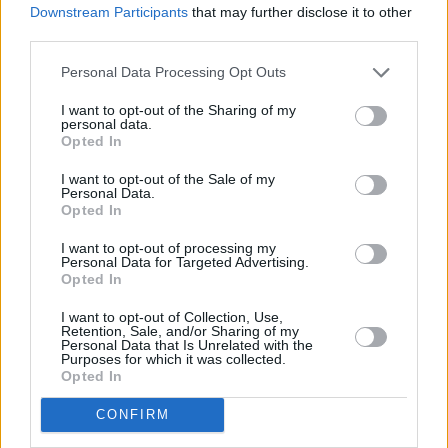
Downstream Participants
that may further disclose it to other
17.00.
third parties.
Personal Data Processing Opt Outs
l festival “Teatri del Cimone” è giunto alla sua quinta edizione ed è
realizzato grazie al sostegno della Regione Emilia Romagna,
I want to opt-out of the Sharing of my
personal data.
dell’Unione del Frignano, della Fondazione di Modena e di tutti i
Opted In
comuni che ospitano gli eventi.
I want to opt-out of the Sale of my
Personal Data.
Il progetto è incentrato sulla “residenza creativa” di oltre 30 artisti,
Opted In
da tutta Italia, ospitati nell’ex- convento di Montecreto, che
I want to opt-out of processing my
saranno protagonisti degli spettacoli in programma nei borghi e
Personal Data for Targeted Advertising.
nelle aree verdi.
Opted In
I want to opt-out of Collection, Use,
Tutti gli eventi sono gratuiti e si svolgeranno in sicurezza nel
Retention, Sale, and/or Sharing of my
Personal Data that Is Unrelated with the
rispetto della normativa anti Covid-19, per questo è obbligatoria
Purposes for which it was collected.
Opted In
la prenotazione.
CONFIRM
Per maggiori informazioni sul programma completo del Festival