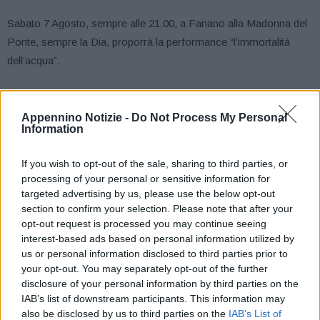
Sabato 7 Agosto, sempre alle 21.00, a Fanano alla Madonna del
Ponte, sempre la Dia, proporrà la performance “l’immortalità
dell’acqua”.
Domenica 8 Agosto sotto il Ponte della Luna a Riolunato, lungo il
fiume, la compagnia chiuderà il percorso di creazione
Appennino Notizie -
Do Not Process My Personal
Information
residenziale con “lo specchio della luna” chiudendo un percorso
drammaturgico dedicato a spazi e comunità. Il centro Dia, opera
If you wish to opt-out of the sale, sharing to third parties, or
sul territorio del Frignano da diversi anni proponendo una poetica
processing of your personal or sensitive information for
delicata attraverso la danza che crea esperienze immersive per
targeted advertising by us, please use the below opt-out
lo spettatore.
section to confirm your selection. Please note that after your
opt-out request is processed you may continue seeing
interest-based ads based on personal information utilized by
Per i bambini continua il viaggio nella mitologia Giapponese a
us or personal information disclosed to third parties prior to
cura di Cajka Teatro. Venerdì 6 agosto a Montecreto, alle ore
your opt-out. You may separately opt-out of the further
17.00 al parco dei castagni, sabato 7 agosto, nel borgo
disclosure of your personal information by third parties on the
IAB’s list of downstream participants. This information may
medievale di Riolunato, in Piazza del Trebbo alle 17.00 e
also be disclosed by us to third parties on the
IAB’s List of
domenica 8 a Fanano nel rinnovato Parco Roma sempre alle