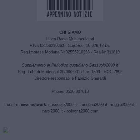
CHI SIAMO
Linea Radio Multimedia srl
P.Iva 02556210363 - Cap.Soc. 10.329,12 i.v.
Reg.Imprese Modena Nr.02556210363 - Rea Nr.311810
Supplemento al Periodico quotidiano Sassuolo2000.it
Reg. Trib. di Modena il 30/08/2001 al nr. 1599 - ROC 7892
Direttore responsabile Fabrizio Gherardi
Phone: 0536.807013
Il nostro
news-network
:
sassuolo2000.it
-
modena2000.it
-
reggio2000.it
-
carpi2000.it
-
bologna2000.com