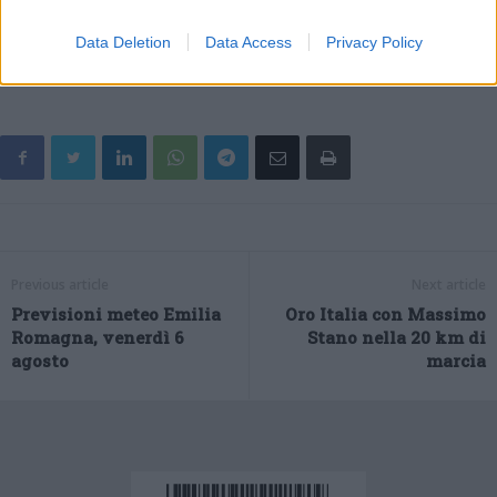
si può consultare la pagina facebook Teatri del Cimone, scrivere
a
teatricimone21@gmail.com
o chiamare il 3450851765.
Data Deletion
Data Access
Privacy Policy
Previous article
Next article
Previsioni meteo Emilia
Oro Italia con Massimo
Romagna, venerdì 6
Stano nella 20 km di
agosto
marcia