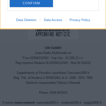
CONFIRM
Data Deletion
Data Access
Privacy Policy
CHI SIAMO
Linea Radio Multimedia srl
P.Iva 02556210363 - Cap.Soc. 10.329,12 i.v.
Reg.Imprese Modena Nr.02556210363 - Rea Nr.311810
Supplemento al Periodico quotidiano Sassuolo2000.it
Reg. Trib. di Modena il 30/08/2001 al nr. 1599 - ROC 7892
Direttore responsabile Fabrizio Gherardi
Phone: 0536.807013
Il nostro
news-network
:
sassuolo2000.it
-
modena2000.it
-
reggio2000.it
-