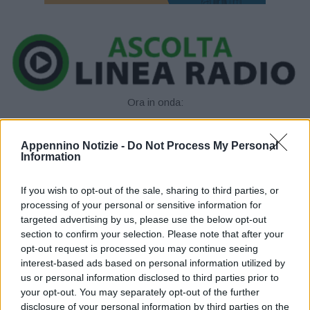
Ora in onda:
____________
Appennino Notizie -
Do Not Process My Personal
Information
If you wish to opt-out of the sale, sharing to third parties, or
Irregolarmente nuvoloso. Al mattino addensamenti più
processing of your personal or sensitive information for
consistenti lungo i rilievi appenninici centro-occidentali dove, a
targeted advertising by us, please use the below opt-out
partire dalla tarda mattinata, potranno verificarsi locali rovesci
section to confirm your selection. Please note that after your
temporaleschi. Nel corso del pomeriggio estensione dei
opt-out request is processed you may continue seeing
interest-based ads based on personal information utilized by
fenomeni anche alle aree di crinale del settore appenninico
us or personal information disclosed to third parties prior to
orientale. Tendenza a rasserenamenti serali con esaurimento dei
your opt-out. You may separately opt-out of the further
fenomeni. Temperature in lieve aumento con valori minimi tra 22-
disclosure of your personal information by third parties on the