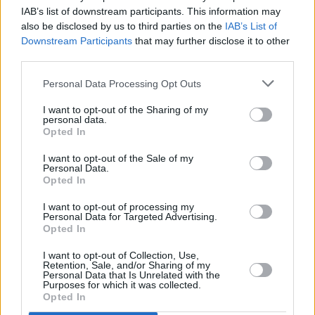
25 gradi e valori massimi tra 29 gradi dei settori costieri e 32
IAB’s list of downstream participants. This information may
gradi della pianura dell’entroterra. Venti deboli orientali con
also be disclosed by us to third parties on the
IAB’s List of
Downstream Participants
that may further disclose it to other
temporanei locali rinforzi. Mare poco mosso.
third parties.
(Arpae)
Personal Data Processing Opt Outs
I want to opt-out of the Sharing of my
personal data.
Opted In
I want to opt-out of the Sale of my
Personal Data.
Opted In
I want to opt-out of processing my
Personal Data for Targeted Advertising.
Opted In
Previous article
Next article
Patuelli “Autunno
Afghanistan,Salvini”Sì
I want to opt-out of Collection, Use,
Retention, Sale, and/or Sharing of my
decisivo per il fisco”
corridoi umanitari,no
Personal Data that Is Unrelated with the
accoglienza
Purposes for which it was collected.
Opted In
indiscriminata”