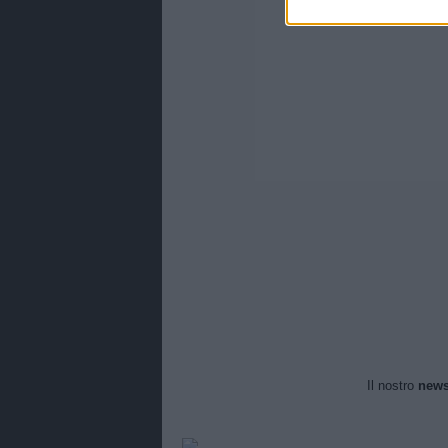
Il nostro
news