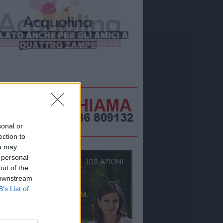
sonal or
ection to
ou may
 personal
out of the
 downstream
B’s List of