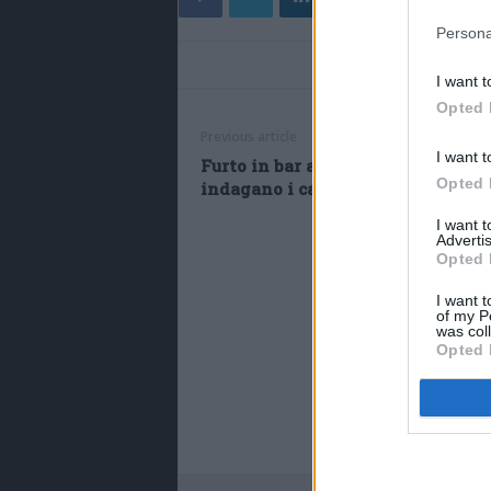
Persona
I want t
Opted 
Previous article
I want t
Furto in bar a Bagnolo in Piano,
Opted 
indagano i carabinieri
I want 
Advertis
Opted 
I want t
of my P
was col
Opted 