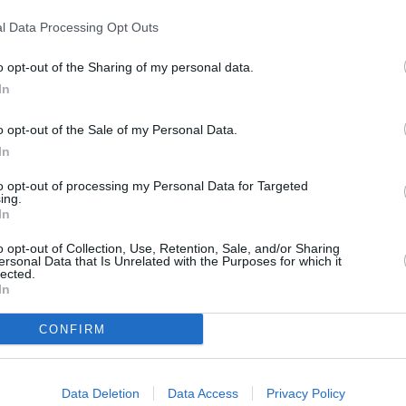
l Data Processing Opt Outs
o opt-out of the Sharing of my personal data.
In
Next article
o opt-out of the Sale of my Personal Data.
Finalese denunciato per violenza,
In
resistenza a P.U., lesioni personali e
porto di armi/oggetti atti ad
to opt-out of processing my Personal Data for Targeted
offendere
ing.
In
o opt-out of Collection, Use, Retention, Sale, and/or Sharing
ersonal Data that Is Unrelated with the Purposes for which it
lected.
In
CONFIRM
Data Deletion
Data Access
Privacy Policy