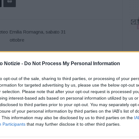
ttili, soprattutto nella seconda parte della giornata;
opo il tramonto sulla bassa pianura e lungo la fascia
 Notizie -
Do Not Process My Personal Information
aumento, comprese tra 8°C e 11°C, valori leggermente
zionarie, intorno a 16°/18°C. Venti: deboli, di direzione
to opt-out of the sale, sharing to third parties, or processing of your per
formation for targeted advertising by us, please use the below opt-out s
r selection. Please note that after your opt-out request is processed y
eing interest-based ads based on personal information utilized by us or
disclosed to third parties prior to your opt-out. You may separately opt-
losure of your personal information by third parties on the IAB’s list of
. This information may also be disclosed by us to third parties on the
IA
Participants
that may further disclose it to other third parties.