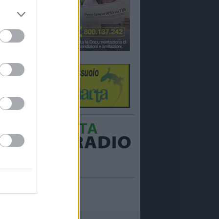
Ora in onda:
____________