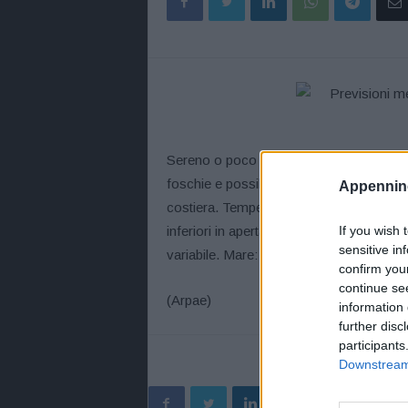
Sereno o poco nuvoloso per nubi alte e so
foschie e possibili nebbie al mattino e d
Appennino
costiera. Temperature: minime in lieve 
inferiori in aperta campagna; massime sta
If you wish 
sensitive in
variabile. Mare: quasi calmo.
confirm you
continue se
(Arpae)
information 
further disc
participants
Downstream 