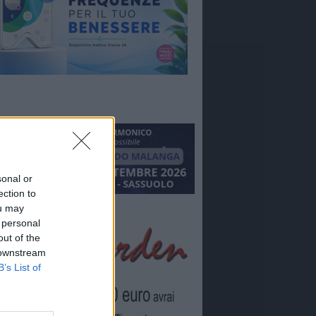
sonal or
ection to
ou may
 personal
out of the
 downstream
B’s List of