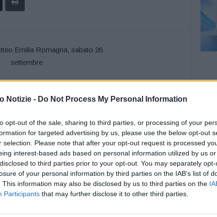
 primo mattino la possibilità sul settore più orientale di
nto. Maggiori schiarite in serata, specie sulle pianure
 Notizie -
Do Not Process My Personal Information
bile diminuzione, soprattutto le minime, attese tra 11°C e
le aree di aperta campagna e lievemente superiori lungo la
to opt-out of the sale, sharing to third parties, or processing of your per
formation for targeted advertising by us, please use the below opt-out s
°C. Venti: tra deboli e moderati dai quadranti occidentali,
r selection. Please note that after your opt-out request is processed y
o. Mare: generalmente mosso, temporaneamente molto
eing interest-based ads based on personal information utilized by us or
 attenuazione del moto ondoso, specie dalla sera.
disclosed to third parties prior to your opt-out. You may separately opt-
losure of your personal information by third parties on the IAB’s list of
. This information may also be disclosed by us to third parties on the
IA
Participants
that may further disclose it to other third parties.