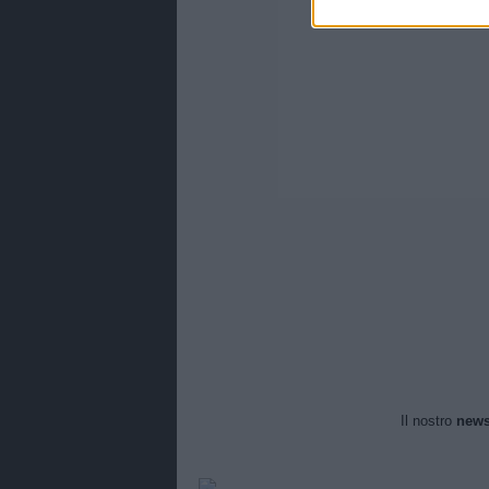
Il nostro
news