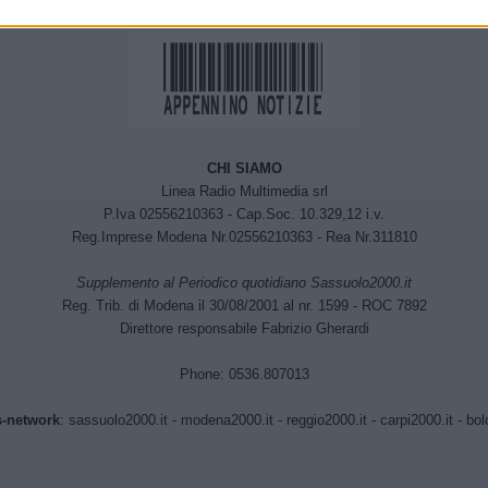
CHI SIAMO
Linea Radio Multimedia srl
P.Iva 02556210363 - Cap.Soc. 10.329,12 i.v.
Reg.Imprese Modena Nr.02556210363 - Rea Nr.311810
Supplemento al Periodico quotidiano Sassuolo2000.it
Reg. Trib. di Modena il 30/08/2001 al nr. 1599 - ROC 7892
Direttore responsabile Fabrizio Gherardi
Phone: 0536.807013
-network
:
sassuolo2000.it
-
modena2000.it
-
reggio2000.it
-
carpi2000.it
-
bol