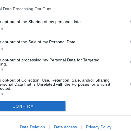
l Data Processing Opt Outs
o opt-out of the Sharing of my personal data.
In
o opt-out of the Sale of my Personal Data.
In
Next article
Spara al vicino con pistola rubata,
to opt-out of processing my Personal Data for Targeted
ing.
lla
arrestato a Poviglio
In
o opt-out of Collection, Use, Retention, Sale, and/or Sharing
ersonal Data that Is Unrelated with the Purposes for which it
lected.
In
CONFIRM
Data Deletion
Data Access
Privacy Policy