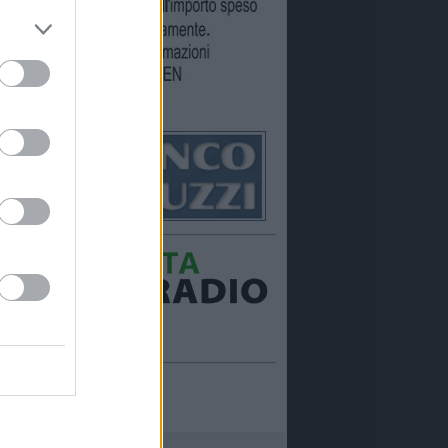
Ora in onda:
____________