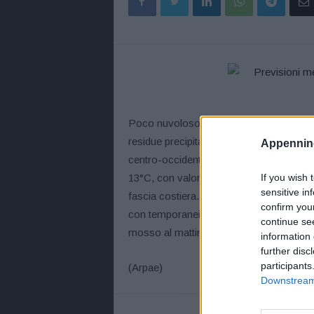
Poco nuvoloso o al più variabile, salvo al
residue precipitazioni, in rapido esaurime
Appennino
centro-occidentali. Temperature: in sensi
13°C, con valori localmente inferiori nel
If you wish 
sensitive in
fascia costiera. Massime intorno a 19°-21
confirm you
con temporanei rinforzi in mare apert
continue se
mosso al mattino al largo, con graduale
information 
further disc
participants
(Arpae)
Downstream 