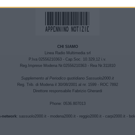
CHI SIAMO
Linea Radio Multimedia srl
P.Iva 02556210363 - Cap.Soc. 10.329,12 i.v.
Reg.Imprese Modena Nr.02556210363 - Rea Nr.311810
Supplemento al Periodico quotidiano Sassuolo2000.it
Reg. Trib. di Modena il 30/08/2001 al nr. 1599 - ROC 7892
Direttore responsabile Fabrizio Gherardi
Phone: 0536.807013
-network
:
sassuolo2000.it
-
modena2000.it
-
reggio2000.it
-
carpi2000.it
-
bol