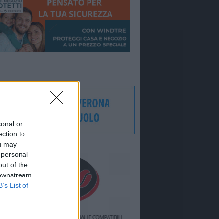
sonal or
ection to
ou may
 personal
out of the
 downstream
B’s List of