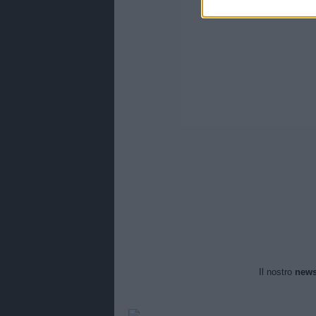
Il nostro
news