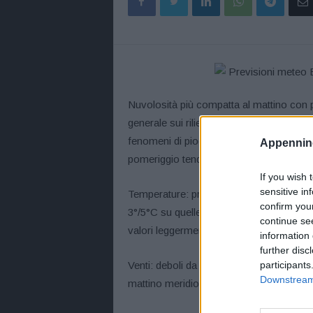
Nuvolosità più compatta al mattino con pr
generale sui rilievi, nevose a quote molt
fenomeni di pioggia mista a neve nelle p
Appennino
pomeriggio tendenza a schiarite a partire
If you wish 
sensitive in
Temperature: pressoché stazionarie, con
confirm you
3°/5°C su quelle orientali e fascia cos
continue se
valori leggermente superiori in Romagna 
information 
further disc
Venti: deboli da sud-ovest sul crinale app
participants
Downstream 
mattino meridionali sulla Romagna e la 