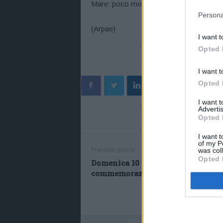
Mare: poco mosso sotto costa, mosso a
Persona
(Arpae)
I want t
Opted 
I want t
Opted 
I want 
Advertis
Opted 
I want t
of my P
Previous article
was col
Opted 
Domenica 10 gennaio
commemorazione dell’eccidio di G