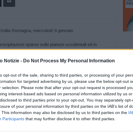
ecipitazioni sparse sulle pianure occidentali ed in
o basse sui settori più occidentali. Non si escludono locali
rime ore del mattino su parmense e piacentino. Dal
 Notizie -
Do Not Process My Personal Information
 da est, più ampie in serata.
to opt-out of the sale, sharing to third parties, or processing of your per
formation for targeted advertising by us, please use the below opt-out s
 minime intorno a 2°C sulle pianure centro-occidentali e
r selection. Please note that after your opt-out request is processed y
tiera; massime generalmente comprese tra 4°C e 6°C, con
eing interest-based ads based on personal information utilized by us or
e lungo la fascia costiera.
disclosed to third parties prior to your opt-out. You may separately opt-
losure of your personal information by third parties on the IAB’s list of
enninico e in prevalenza occidentali sulle pianure; al
. This information may also be disclosed by us to third parties on the
IA
Participants
that may further disclose it to other third parties.
costa.