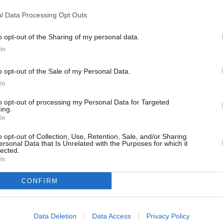
l largo.
l Data Processing Opt Outs
o opt-out of the Sharing of my personal data.
In
o opt-out of the Sale of my Personal Data.
In
to opt-out of processing my Personal Data for Targeted
ing.
In
o opt-out of Collection, Use, Retention, Sale, and/or Sharing
ersonal Data that Is Unrelated with the Purposes for which it
Next article
lected.
In
Spartineve al lavoro in Appennino,
atta
nevica dal mattino: strade provinciali
CONFIRM
percorribili
Data Deletion
Data Access
Privacy Policy