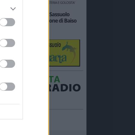
Ora in onda:
____________